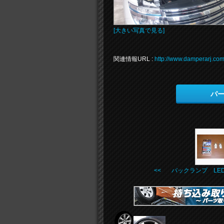
[大きい写真で見る]
関連情報URL :
http://www.damperarj.com
パ
<< バックランプ LE