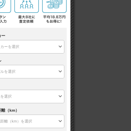
カー
ル
距離（km）