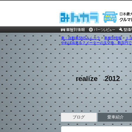
車・自動車SNSみんカラ
>
車種別情報
>
ト
やれば出来る？メーターの玉交換、数百円で！
realize 2012
ブログ
愛車紹介