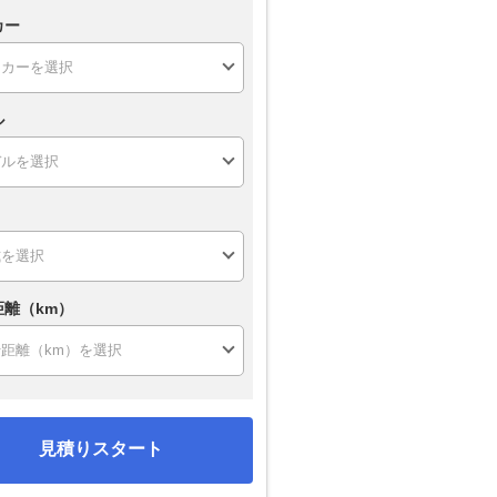
カー
ル
距離（km）
見積りスタート