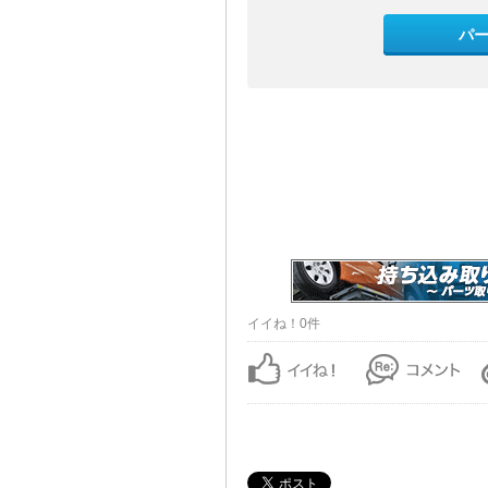
パ
イイね！0件