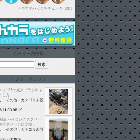
[
全てのバッジをチェック (33)
]
ユーザー内検索
リンク・クリップ
ティ125の点火プラグキャ
外し方
リ：その他（カテゴリ未設
3/11 00:08:19
mm純正ハイロングスクリー
準スクリーンに交換！
リ：その他（カテゴリ未設
1/28 00:39:36