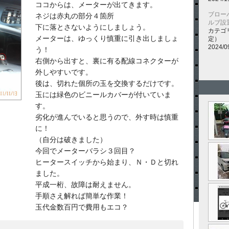
ココからは、メーターが出てきます。
ブロー
ネジは赤丸の部分４箇所
ルブ設
下に落とさないようにしましょう。
カテゴ
メーターは、ゆっくり慎重に引き出しましょ
定）
2024/0
う！
右側から出すと、裏に有る配線コネクターが
外しやすいです。
後は、切れた個所の玉を交換するだけです。
玉には緑色のビニールカバーが付いていま
す。
劣化が進んでいると思うので、外す時は慎重
に！
（自分は破きました）
今回でメーターバラシ３回目？
ヒータースイッチから始まり、Ｎ・Ｄと切れ
ました。
平成一桁、故障は耐えません。
手順さえ解れば簡単な作業！
玉代金数百円で費用もエコ？