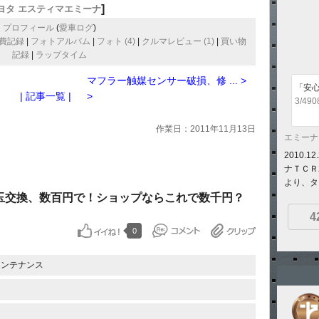
]
ヨタ エスティマエミーナ
プロフィール
(
愛車ログ
)
費記録
|
フォトアルバム
|
フォト (4)
|
クルマレビュー (1)
|
買い物
記録
|
ラップタイム
マフラー触媒センサー破損、修 ... >
「安
| 記事一覧 |
>
3/490
作業日：2011年11月13日
エミーナ
2010.
ナＴＣＲ
より、タ
玉交換、数百円で！ショップならこれで数千円？
4
0
メンテナンス