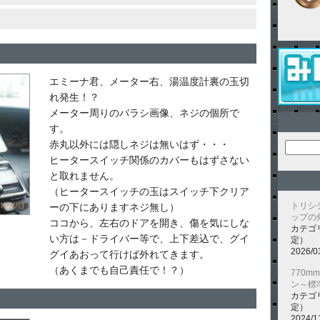
エミーナ君、メーター右、湯温度計裏の玉切
れ発生！？
メーター周りのバラシ画像、ネジの個所で
す。
赤丸以外には隠しネジは無いはず・・・
ヒータースイッチ関係のカバーもはずさない
と取れません。
（ヒータースイッチの玉はスイッチ下クリア
トリシ
ーの下にありますネジ無し）
ップの
ココから、左右のドアを開き、傷を気にしな
カテゴ
い方は－ドライバー等で、上下差込で、グイ
定）
2026/0
グイあおって行けば外れてきます。
（あくまでも自己責任で！？）
770
ン～標
カテゴ
定）
2024/1