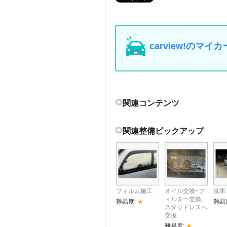
carview!の
関連コンテンツ
関連整備ピックアップ
フィルム施工
オイル交換+フ
洗車
ィルター交換、
難易度:
★
難易
スタッドレスへ
交換
難易度:
★