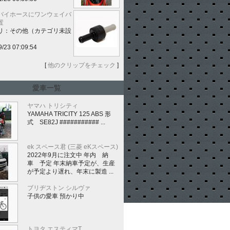
バイホースにワンウェイバ
置
リ：その他（カテゴリ未設
9/23 07:09:54
[
他のクリップをチェック
]
愛車一覧
ヤマハ トリシティ
YAMAHA TRICITY 125 ABS 形
式 SE82J ########### ...
ek スペース君 (三菱 eKスペース)
2022年9月に注文中 年内 納
車 予定 年末納車予定が、生産
が予定より遅れ、年末に製造 ...
ブリヂストン シルヴァ
子供の愛車 預かり中
トヨタ エスティマT