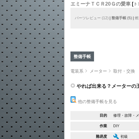
エミーナＴＣＲ20Ｇの愛車
[
ト
パーツレビュー (12)
|
整備手帳 (5)
|
燃
整備手帳
電装系
メーター
取付・交換
やれば出来る？メーターの
他の整備手帳を見る
目的
修理・故障・
作業
DIY
難易度
初級