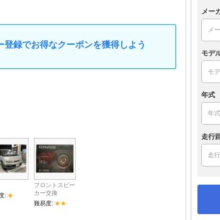
メー
マイカー登録でお得なクーポンを獲得しよう
モデ
年式
走行
フロントスピー
カー交換
度:
★
難易度:
★★