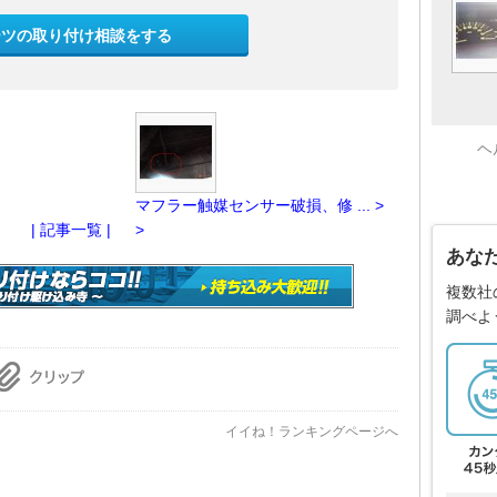
ーツの取り付け相談をする
ヘ
マフラー触媒センサー破損、修 ... >
| 記事一覧 |
>
あな
複数社
調べよ
イイね！ランキングページへ