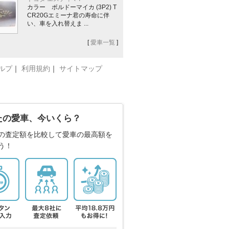
カラー ボルドーマイカ (3P2) T
CR20Gエミーナ君の寿命に伴
い、車を入れ替えま ...
[
愛車一覧
]
ルプ
｜
利用規約
｜
サイトマップ
たの愛車、今いくら？
の査定額を比較して愛車の最高額を
う！