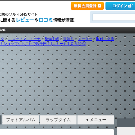
ヨタ
>
エスティマエミーナ
>
整備手帳
>
電装系
>
メーター
>
取付・交換
>
ショップならこれで数千円？ [エミーナＴＣＲ20Ｇ]
フォトアルバム
ラップタイム
▼メニュー