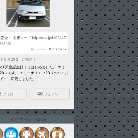
心安全！ 国産ロード
http://cvw.jp/b/92447
81396/
」
何シテル？
05/09 14:09
ＴＣＲ20Ｇ
[
北海道
]
12.23.天皇誕生日よりはじめました。 エミー
20Ｇです。 エミーナＴＣＲ20Ｇのページ
イトル変更しました。
2
46
フォロー
フォロワー
ハイタッチ！drive