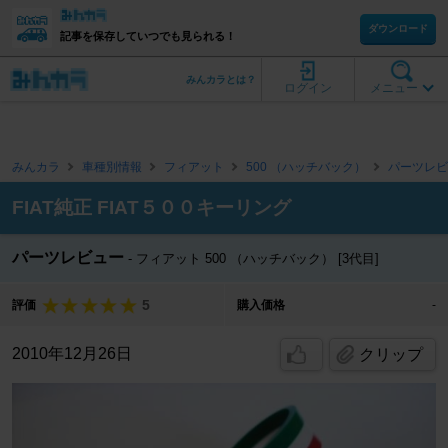
ダウンロード
記事を保存していつでも見られる！
みんカラとは？
ログイン
メニュー
みんカラ
車種別情報
フィアット
500 （ハッチバック）
パーツレビ
FIAT純正 FIAT５００キーリング
パーツレビュー
フィアット 500 （ハッチバック） [3代目]
5
評価
購入価格
-
2010年12月26日
クリップ