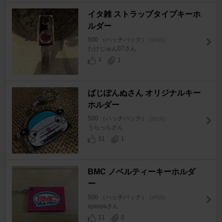
イタ雑 ストラップタイプキーホ
ルダー
500 （ハッチバック）
[3代目]
たけじゅん07さん
4
1
ばじぽんぬさん オリジナルキー
ホルダー
500 （ハッチバック）
[3代目]
うらっちさん
31
1
BMC ノベルティーキーホルダ
ー
500 （ハッチバック）
[3代目]
syasyaさん
11
0