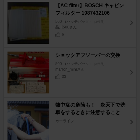
【AC filter】BOSCH キャビン
フィルター 1987432106
500 （ハッチバック）
[3代目]
品川500さん
6
ショックアブソーバーの交換
500 （ハッチバック）
[3代目]
marron_miniさん
33
熱中症の危険も！ 炎天下で洗
車をするときに注意すること
カーライフ