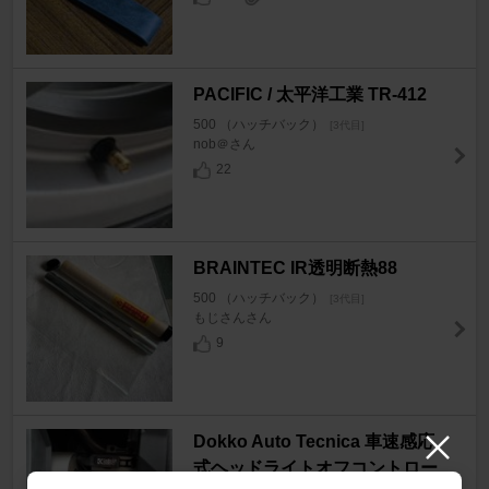
PACIFIC / 太平洋工業 TR-412
500 （ハッチバック）
[3代目]
nob＠さん
22
BRAINTEC IR透明断熱88
500 （ハッチバック）
[3代目]
もじさんさん
9
Dokko Auto Tecnica 車速感応
式ヘッドライトオフコントロー