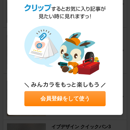
ラ
500 （ハッチバック）
[3代目]
pandaごはんださん
16
不明 ウェザードラフトシールス
トリップ
500 （ハッチバック）
[3代目]
知覧峠のヌボラーリさん
11
フィアット(純正) 純正サブウー
ハー
500 （ハッチバック）
[3代目]
会員登録をして使う
xedos4240さん
11
イブデザイン クイックバン3