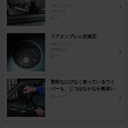
156
[フェーズ1]
ハナ_さん
7
リアエンブレム交換②
156
[フェーズ1]
AzFanさん
4
普段なにげなく使っているワイ
パーも、じつはなかなか奥深い
カーライフ