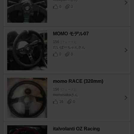
0
0
MOMO モデル07
156
[フェーズ1]
だいぼーちゃんさん
0
0
momo RACE (320mm)
156
[フェーズ1]
momosakaさん
16
0
italvolanti OZ Racing