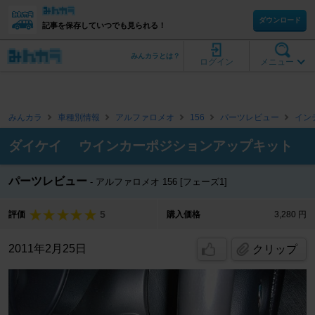
ダウンロード
記事を保存していつでも見られる！
みんカラとは？
ログイン
メニュー
みんカラ
車種別情報
アルファロメオ
156
パーツレビュー
イン
ダイケイ ウインカーポジションアップキット
パーツレビュー
アルファロメオ 156 [フェーズ1]
5
評価
購入価格
3,280 円
2011年2月25日
クリップ