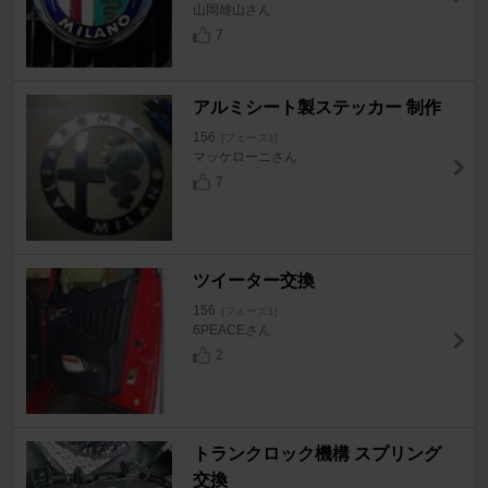
山岡雄山さん
7
アルミシート製ステッカー 制作
156
[フェーズ1]
マッケローニさん
7
ツイーター交換
156
[フェーズ1]
6PEACEさん
2
トランクロック機構 スプリング
交換