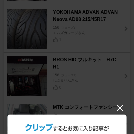
YOKOHAMA ADVAN ADVAN
Neova AD08 215/45R17
156
[フェーズ1]
エムズガレージさん
1
BROS HID フルキット H7C
H1
156
[フェーズ1]
しぶまりんさん
0
MTK コンフォートファンシー
ト
156
[フェーズ1]
AzFanさん