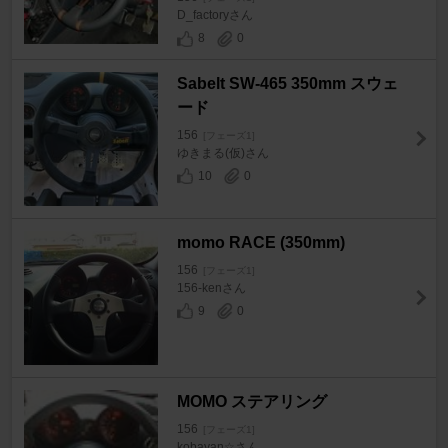
D_factoryさん
8
0
Sabelt SW-465 350mm スウェ
ード
156
[フェーズ1]
ゆきまる(仮)さん
10
0
momo RACE (350mm)
156
[フェーズ1]
156-kenさん
9
0
MOMO ステアリング
156
[フェーズ1]
kobayan☆さん