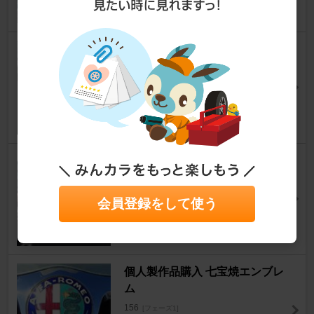
19
ROTA ドアロックピン
156
[フェーズ1]
KJS-56さん
0
インプロ ユーロテールレンズ
156
[フェーズ1]
aki-jiさん
会員登録をして使う
1
個人製作品購入 七宝焼エンブレ
ム
156
[フェーズ1]