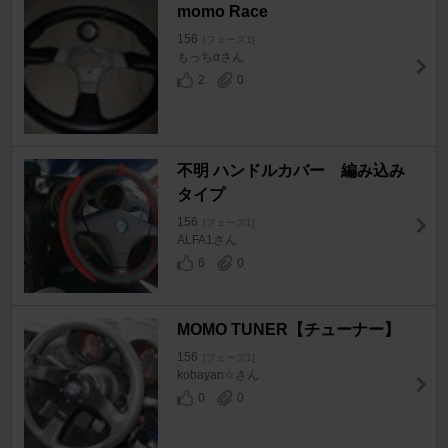
momo Race
156
[フェーズ1]
もっちαさん
2
0
不明 ハンドルカバー 編み込み
タイプ
156
[フェーズ1]
ALFA1さん
6
0
MOMO TUNER【チューナー】
156
[フェーズ1]
kobayan☆さん
0
0