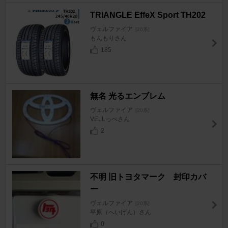
TRIANGLE EffeX Sport TH202
ヴェルファイア
[20系]
もんもりさん
185
無名 光るエンブレム
ヴェルファイア
[20系]
VELLっぺさん
2
不明 旧トヨタマーク 封印カバ
ー
ヴェルファイア
[20系]
平原（へいげん）さん
0