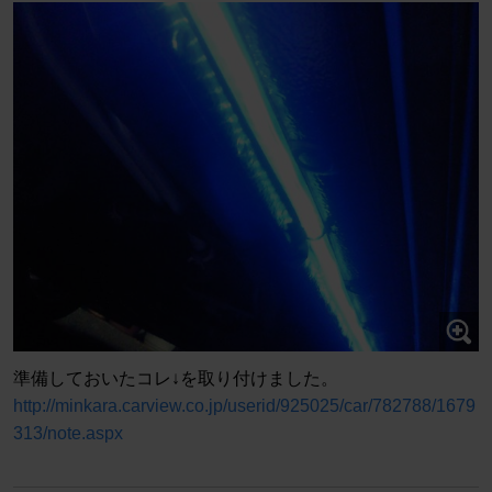
準備しておいたコレ↓を取り付けました。
http://minkara.carview.co.jp/userid/925025/car/782788/1679
313/note.aspx