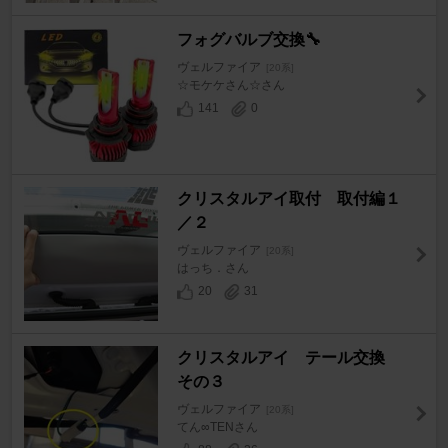
フォグバルブ交換🔧
ヴェルファイア
[20系]
☆モケケさん☆さん
141
0
クリスタルアイ取付 取付編１
／２
ヴェルファイア
[20系]
はっち．さん
20
31
クリスタルアイ テール交換
その３
ヴェルファイア
[20系]
てん∞TENさん