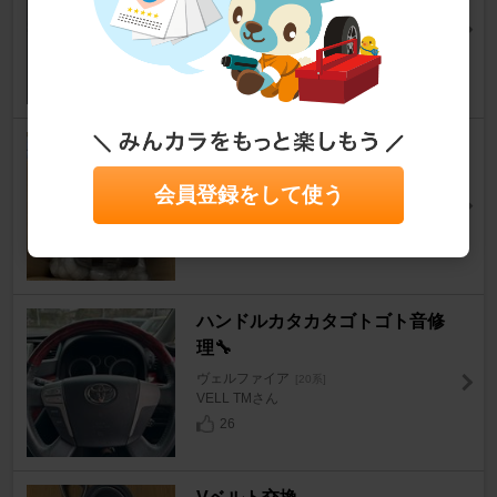
KMC.COMさん
39
0
オルタネーター交換！
ヴェルファイア
[20系]
会員登録をして使う
雅(ミヤビ)さん
76
ハンドルカタカタゴトゴト音修
理🔧
ヴェルファイア
[20系]
VELL TMさん
26