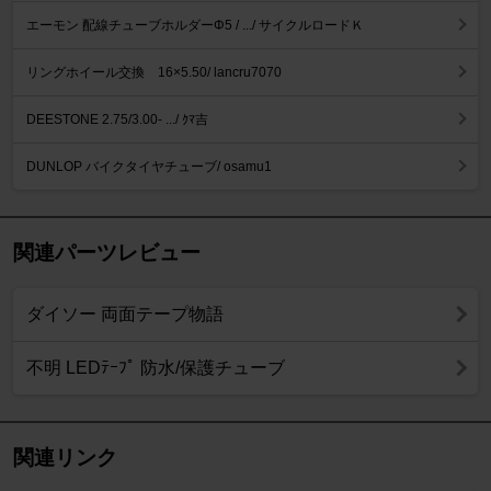
エーモン 配線チューブホルダーΦ5 / .../ サイクルロードＫ
リングホイール交換 16×5.50/ lancru7070
DEESTONE 2.75/3.00- .../ ｸﾏ吉
DUNLOP バイクタイヤチューブ/ osamu1
関連パーツレビュー
ダイソー 両面テープ物語
不明 LEDﾃｰﾌﾟ 防水/保護チューブ
関連リンク