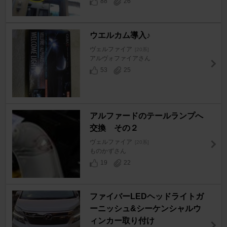
88
26
ウエルカム導入♪
ヴェルファイア
[20系]
アルヴォファイアさん
53
25
アルファードのテールランプへ
交換 その２
ヴェルファイア
[20系]
ものかずさん
19
22
ファイバーLEDヘッドライトガ
ーニッシュ&シーケンシャルウ
ィンカー取り付け