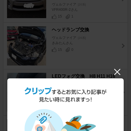
ヴェルファイア
[20系]
VFR400R-2さん
15
1
ヘッドランプ交換
ヴェルファイア
[20系]
きみたんさん
15
0
LEDフォグ交換 H8 H11 H16
2色切替
ヴェルファイア
[20系]
rbb********さん
15
1
HIDバルブ&フォグバルブ交換
ヴェルファイア
[20系]