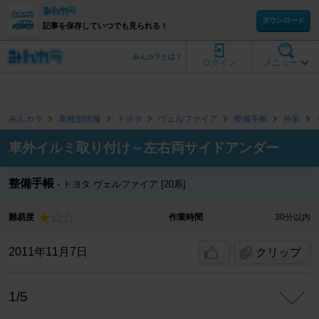
ダウンロード
記事を保存していつでも見られる！
みんカラとは？
ログイン
メニュー
みんカラ
車種別情報
トヨタ
ヴェルファイア
整備手帳
外装
車外イルミ取り付け～左右両サイドアンダー
整備手帳
トヨタ ヴェルファイア [20系]
難易度
作業時間
30分以内
2011年11月7日
クリップ
1/5