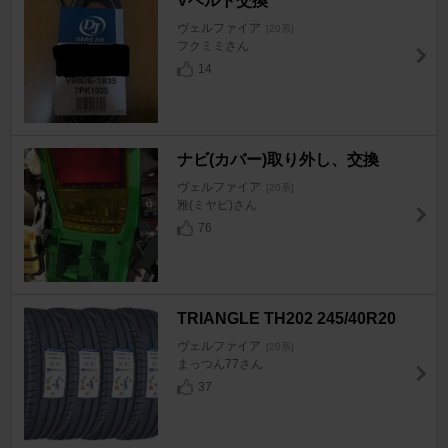
Vベルト交換
ヴェルファイア
[20系]
フクミミさん
14
ナビ(カバー)取り外し、交換
ヴェルファイア
[20系]
雅(ミヤビ)さん
76
TRIANGLE TH202 245/40R20
ヴェルファイア
[20系]
まっつん77さん
37