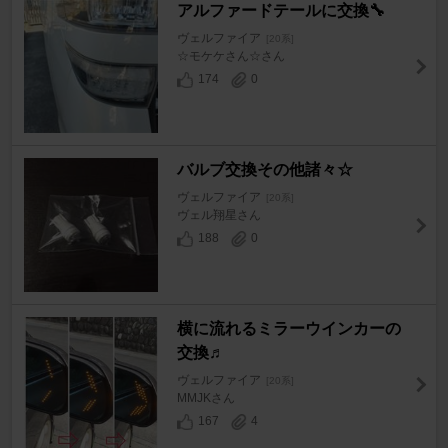
アルファードテールに交換🔧
ヴェルファイア
[20系]
☆モケケさん☆さん
174
0
バルブ交換その他諸々☆
ヴェルファイア
[20系]
ヴェル翔星さん
188
0
横に流れるミラーウインカーの
交換♬
ヴェルファイア
[20系]
MMJKさん
167
4