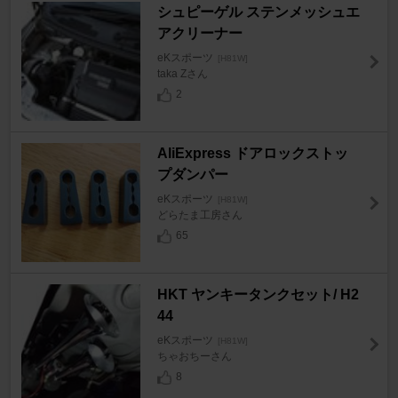
シュピーゲル ステンメッシュエ
アクリーナー
eKスポーツ
[H81W]
taka Zさん
2
AliExpress ドアロックストッ
プダンパー
eKスポーツ
[H81W]
どらたま工房さん
65
HKT ヤンキータンクセット/ H2
44
eKスポーツ
[H81W]
ちゃおちーさん
8