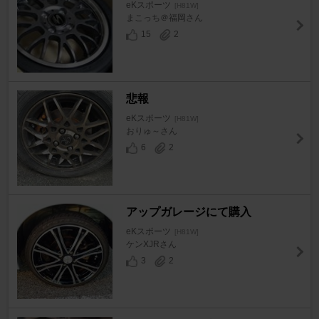
eKスポーツ
[H81W]
まこっち＠福岡さん
15
2
悲報
eKスポーツ
[H81W]
おりゅ～さん
6
2
アップガレージにて購入
eKスポーツ
[H81W]
ケンXJRさん
3
2