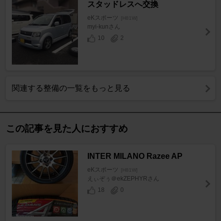
スタッドレスへ交換
eKスポーツ
[H81W]
myi-kunさん
10
2
関連する整備の一覧をもっと見る
この記事を見た人におすすめ
INTER MILANO Razee AP
eKスポーツ
[H81W]
えぃぞぅ＠ekZEPHYRさん
18
0