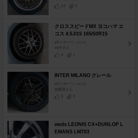
14
0
クロススピードMX ヨコハマ エ
コス 4.5J/15 165/50R15
eKスポーツ
[H81W]
ekﾀﾇさん
4
1
INTER MILANO クレール
eKスポーツ
[H81W]
旋盤屋さん
9
0
weds LEONIS CX+DUNLOP L
EMANS LM703