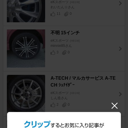
eKスポーツ
[H81W]
れいたん☆さん
11
0
不明 15インチ
eKスポーツ
[H81W]
minnie85さん
3
0
A-TECH / マルカサービス A-TE
CH ｼｭﾅｲﾀﾞｰ
eKスポーツ
[H81W]
しん造さん
2
0
BADX S-HOLD S-HOLD LAGU