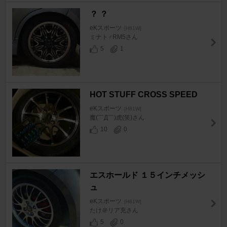
？ ？
eKスポーツ
[H81W]
ミナト♂RM5さん
5
1
HOT STUFF CROSS SPEED
eKスポーツ
[H81W]
魔(￣Д￣)虎(笑)さん
10
0
エスホールド １５インチメッシ
ュ
eKスポーツ
[H81W]
たけ＠リア充さん
5
0