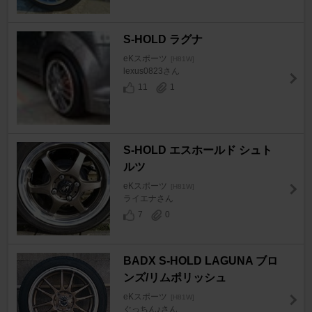
S-HOLD ラグナ
eKスポーツ
[H81W]
lexus0823さん
11
1
S-HOLD エスホールド シュト
ルツ
eKスポーツ
[H81W]
ライエナさん
7
0
BADX S-HOLD LAGUNA ブロ
ンズ/リムポリッシュ
eKスポーツ
[H81W]
ぐっちん♪さん