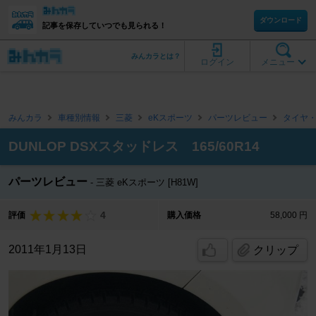
ダウンロード
記事を保存していつでも見られる！
みんカラとは？
ログイン
メニュー
みんカラ
車種別情報
三菱
eKスポーツ
パーツレビュー
タイヤ
DUNLOP DSXスタッドレス 165/60R14
パーツレビュー
三菱 eKスポーツ [H81W]
4
評価
購入価格
58,000 円
2011年1月13日
クリップ