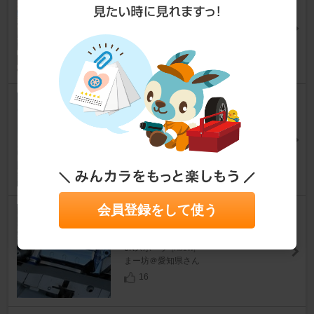
NA BR
eKスポーツ
[H81W]
evoken5さん
9
TAKE OFF PERFECT DRIVE
eKスポーツ
[H81W]
taaaakunさん
5
会員登録をして使う
三菱自動車(純正) インタークー
ラーカバー加工品
eKスポーツ
[H81W]
まー坊＠愛知県さん
16