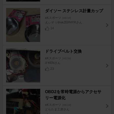
ダイソー ステンレス計量カップ
eKスポーツ
[H81W]
えぃぞぅ＠ekZEPHYRさん
14
ドライブベルト交換
eKスポーツ
[H81W]
/// KENさん
23
OBD2を常時電源からアクセサ
リー電源化
eKスポーツ
[H81W]
どらたま工房さん