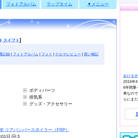
フォトアルバム
ラップタイム
▼メニュー
]
キ スイフト
費記録
|
フォトアルバム
|
フォト
|
クルマレビュー
|
買い物記
あひる＠
2016
6年間乗
ボディパーツ
車なので
排気系
らにまだ.
グッズ・アクセサリー
ARE リアバンパースポイラー（FRP）
月01日
3