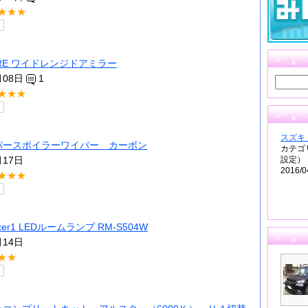
★★★
ARE ワイドレンジドアミラー
月08日
1
★★★
スズキ
スーパースポイラーワイパー カーボン
カテゴ
月17日
設定）
2016/0
★★★
uxer1 LEDルームランプ RM-S504W
月14日
★★