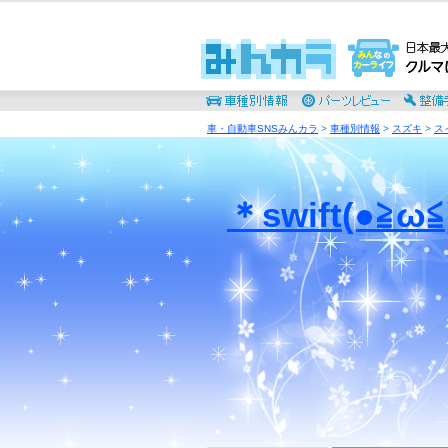
車・自動車SNSみんカラ
>
車種別情報
>
スズキ
>
ス
＊swift(●≧ω