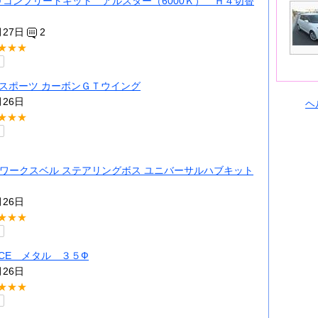
ＨＩＤコンプリートキット アルスター（6000Ｋ） Ｈ４切替
月27日
2
★★★
スポーツ カーボンＧＴウイング
月26日
ヘ
★★★
Bell/ワークスベル ステアリングボス ユニバーサルハブキット
月26日
★★★
ACE メタル ３５Ф
月26日
★★★