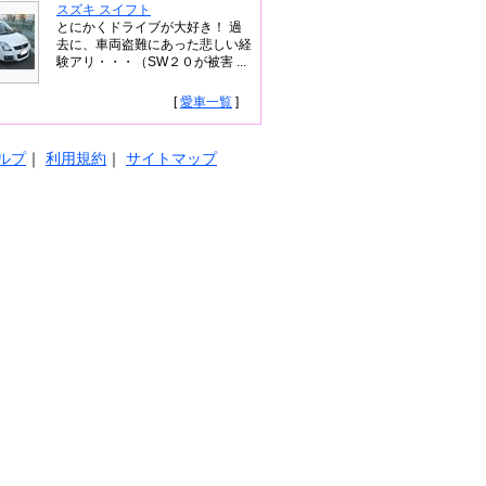
スズキ スイフト
とにかくドライブが大好き！ 過
去に、車両盗難にあった悲しい経
験アリ・・・（SW２０が被害 ...
[
愛車一覧
]
ルプ
｜
利用規約
｜
サイトマップ