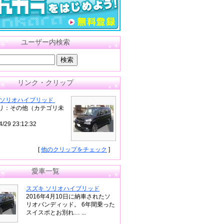
ユーザー内検索
リンク・クリップ
 ソリオハイブリッド
リ：その他（カテゴリ未
4/29 23:12:32
[
他のクリップをチェック
]
愛車一覧
スズキ ソリオハイブリッド
2016年4月10日に納車されたソ
リオバンディッド。 6年間乗った
スイスポとお別れ… ...