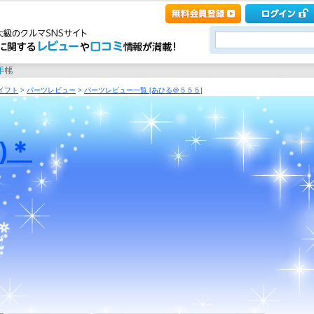
イフト
>
パーツレビュー
>
パーツレビュー一覧 [あひる＠５５５]
≦)＊