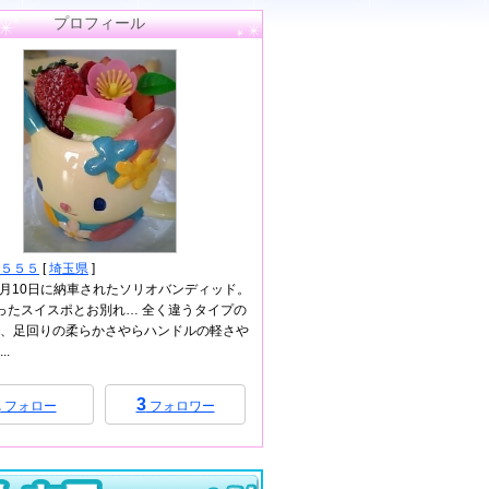
プロフィール
５５５
[
埼玉県
]
年4月10日に納車されたソリオバンディッド。
ったスイスポとお別れ… 全く違うタイプの
、足回りの柔らかさやらハンドルの軽さや
..
1
3
フォロー
フォロワー