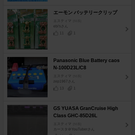
エーモン バッテリークリップ
エスティマ
[50系]
ebi'sさん
11
1
Panasonic Blue Battery caos
N-100D23L/C8
エスティマ
[50系]
zep1967さん
13
1
GS YUASA GranCruise High
Class GHC-85D26L
エスティマ
[50系]
カースタ＠YouTuberさん