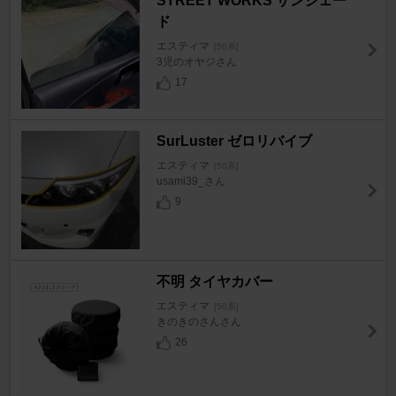
STREET WORKS サンシェー
ド
エスティマ
[50系]
3児のオヤジさん
17
SurLuster ゼロリバイブ
エスティマ
[50系]
usami39_さん
9
不明 タイヤカバー
エスティマ
[50系]
きのきのさんさん
26