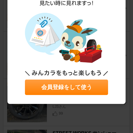
ゆっち@HIROSHIMAさん
19
BLITZ SUS POWER AIR FILTE
R LM
エスティマ
[50系]
む～～～ん ⊂（ ＾ω＾）⊃さん
28
BRIDGESTONE REGNO GR-X
会員登録をして使う
Ⅲ TYPE RV 225/50R18
エスティマ
[50系]
LJSさん
99