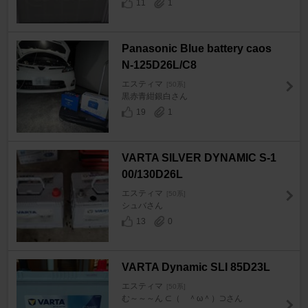
11
1
Panasonic Blue battery caos
N-125D26L/C8
エスティマ
[50系]
黒赤青紺銀白さん
19
1
VARTA SILVER DYNAMIC S-1
00/130D26L
エスティマ
[50系]
シュバさん
13
0
VARTA Dynamic SLI 85D23L
エスティマ
[50系]
む～～～ん ⊂（ ＾ω＾）⊃さん