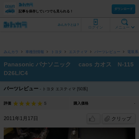
ダウンロード
記事を保存していつでも見られる！
みんカラとは？
ログイン
メニュー
みんカラ
車種別情報
トヨタ
エスティマ
パーツレビュー
電装系
Panasonic パナソニック caos カオス N-115
D26L/C4
パーツレビュー
トヨタ エスティマ [50系]
5
評価
購入価格
-
2011年1月17日
クリップ