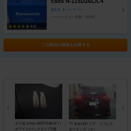
caos N-115D26L/C4
電装系
バッテリー
パーツレビュー件数：409件
4.41
この商品の価格を比較する
オク品 1chip-SMD76発/16Ｔ/
?? 光るLED リア リフレク
ホワイト/バックランプ2個
ターランプ（Ａ）