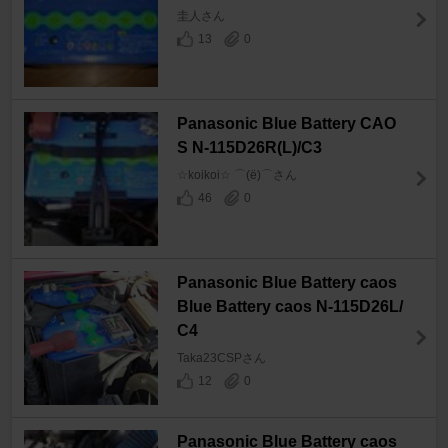
圭人さん
13
0
Panasonic Blue Battery CAO
S N-115D26R(L)/C3
☆koikoi☆ ⌒(ё)⌒さん
46
0
Panasonic Blue Battery caos
Blue Battery caos N-115D26L/
C4
Taka23CSPさん
12
0
Panasonic Blue Battery caos