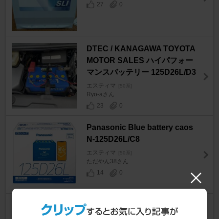
27
0
DTEC / KANAGAWA TOYOTA
MOTOR SALES ハイパフォー
マンスバッテリー 125D26L/D3
エスティマ
[50系]
Ryo-aさん
23
0
Panasonic Blue battery caos
N-125D26L/C8
エスティマ
[50系]
ただやん38さん
14
0
PIRARA PC-N10K3
エスティマ
[50系]