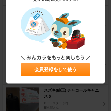
BANDO / バンドー化学 リブエ
ースエコ 4PK865
ロードスター
[NB]
えんばん。さん
9
WORK WORKEMOTION CR Ki
wami
ロードスター
[NB]
ほたる2さん
会員登録をして使う
16
スズキ(純正) チャコールキャニ
スター
ロードスター
[NB]
権次郎さん