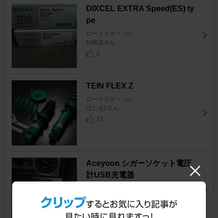
DIXCEL EXTRA Speed(ES) ty
pe
ロードスター
[NB]
峠舞道さん
3
TEIN FLEX Z
ロードスター
[NB]
ほたる2さん
22
Aceyoon シガーソケット電圧
計USB充電器
ロードスター
[NB]
ネコチップクッキーさん
14