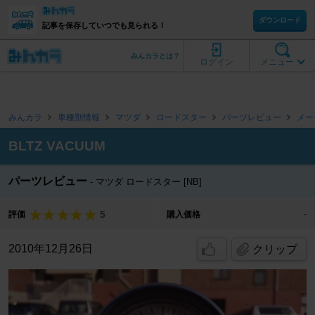
ダウンロード
記事を保存していつでも見られる！
みんカラとは？
ログイン
メニュー
みんカラ
車種別情報
マツダ
ロードスター
パーツレビュー
メー
BLTZ VACUUM
パーツレビュー
マツダ ロードスター [NB]
5
評価
購入価格
-
2010年12月26日
クリップ