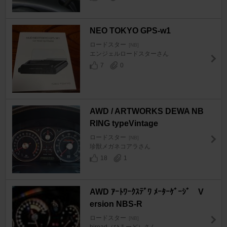
NEO TOKYO GPS-w1
ロードスター
[NB]
エンジェルロードスターさん
7
0
AWD / ARTWORKS DEWA NB
RING typeVintage
ロードスター
[NB]
珍獣メガネコアラさん
18
1
AWD ｱｰﾄﾜｰｸｽﾃﾞﾜ ﾒｰﾀｰｹﾞｰｼﾞ V
ersion NBS-R
ロードスター
[NB]
hiroad（ひろーど）さん