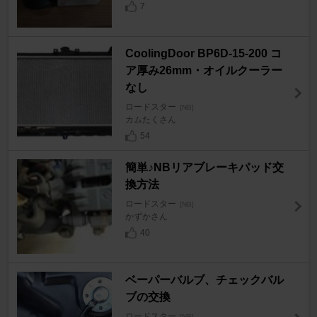
7
CoolingDoor BP6D-15-200 コ
ア厚み26mm・オイルクーラー
なし
ロードスター
[NB]
カムたくさん
54
簡単♪NBリアブレーキパッド交
換方法
ロードスター
[NB]
かずかさん
40
ベーパーバルブ、チェックバル
ブの交換
ロードスター
[NB]