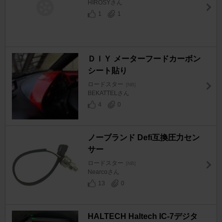
HIROSYさん
1
1
ＤＩＹ メーターフードカーボン
シート貼り
ロードスター
[NB]
BEKATTELさん
4
0
ノーブランド Defi互換圧力セン
サー
ロードスター
[NB]
Nearcoさん
13
0
HALTECH Haltech IC-7デジタ