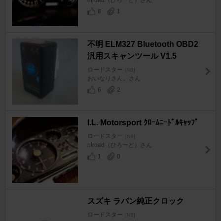
8
1
不明 ELM327 Bluetooth OBD2
汎用スキャンツール V1.5
ロードスター
[NB]
おいなりさん。さん
6
2
I.L. Motorsport ｸﾛｰﾑﾆｰﾄﾞﾙｷｬｯﾌﾟ
ロードスター
[NB]
hiroad（ひろーど）さん
1
0
スズキ ラパン純正クロック
ロードスター
[NB]