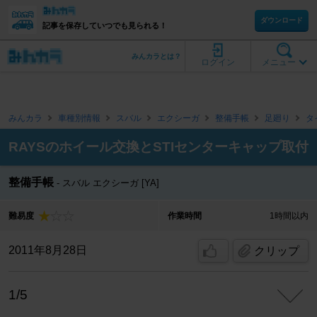
ダウンロード
記事を保存していつでも見られる！
みんカラとは？
ログイン
メニュー
みんカラ
車種別情報
スバル
エクシーガ
整備手帳
足廻り
タ
RAYSのホイール交換とSTIセンターキャップ取付
整備手帳
スバル エクシーガ [YA]
難易度
作業時間
1時間以内
2011年8月28日
クリップ
1/5