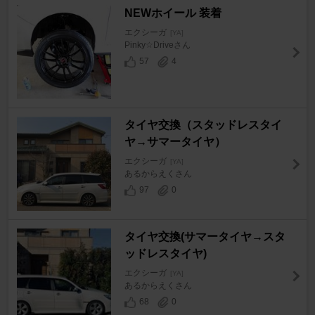
NEWホイール 装着
エクシーガ
[YA]
Pinky☆Driveさん
57
4
タイヤ交換（スタッドレスタイ
ヤ→サマータイヤ）
エクシーガ
[YA]
あるからえくさん
97
0
タイヤ交換(サマータイヤ→スタ
ッドレスタイヤ)
エクシーガ
[YA]
あるからえくさん
68
0