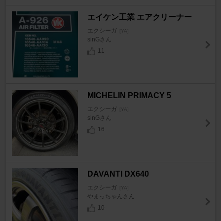
エイケン工業 エアクリーナー
エクシーガ
[YA]
sinGさん
11
MICHELIN PRIMACY 5
エクシーガ
[YA]
sinGさん
16
DAVANTI DX640
エクシーガ
[YA]
やまっちゃんさん
10