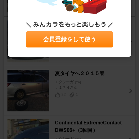
31
2
タイヤの空気圧 備忘録
エクシーガ
[YA]
会員登録をして使う
ヤッチャさん
1
1
夏タイヤへ２０１５春
エクシーガ
[YA]
．１７４さん
22
1
Continental ExtremeContact
DWS06+（3回目）
エクシーガ
[YA]