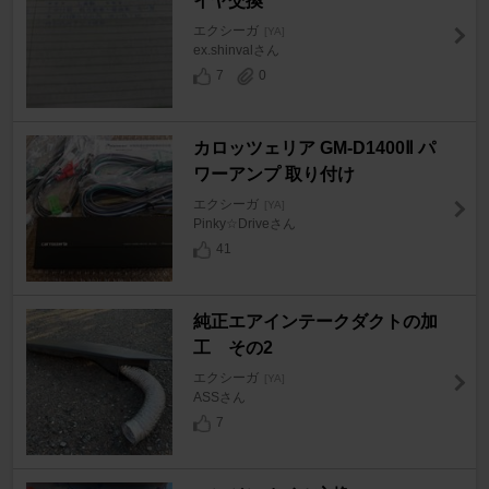
イヤ交換
エクシーガ
[YA]
ex.shinvalさん
7
0
カロッツェリア GM-D1400Ⅱ パ
ワーアンプ 取り付け
エクシーガ
[YA]
Pinky☆Driveさん
41
純正エアインテークダクトの加
工 その2
エクシーガ
[YA]
ASSさん
7