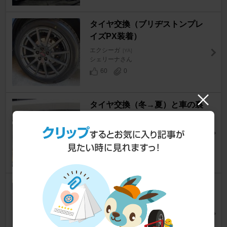
タイヤ交換（ブリヂストンプレ
イズPX装着）
エクシーガ
[YA]
シェリーナさん
60
0
タイヤ交換（冬→夏）と車の裏
側
エクシーガ
[YA]
omega.さん
20
1
ホイール・タイヤ交換。インチ
アップ (17->18)
エクシーガ
[YA]
mabotsさん