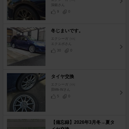
深銀さん
9
0
冬じまいです。
エクシーガ
[YA]
エクエボさん
30
0
タイヤ交換
エクシーガ
[YA]
昴Mk-Ⅳさん
5
0
【備忘録】2026年3月冬→夏タ