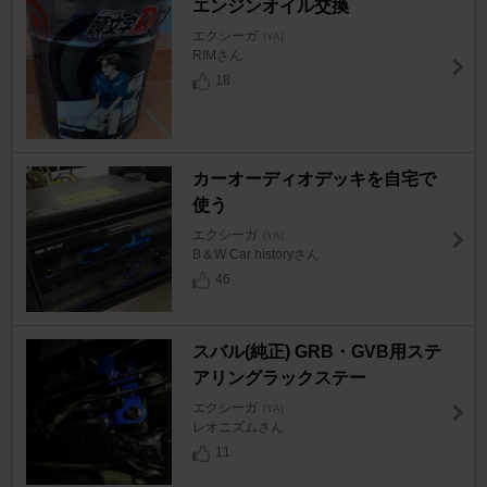
エンジンオイル交換
エクシーガ
[YA]
RIMさん
18
カーオーディオデッキを自宅で
使う
エクシーガ
[YA]
B＆W Car historyさん
46
スバル(純正) GRB・GVB用ステ
アリングラックステー
エクシーガ
[YA]
レオニズムさん
11