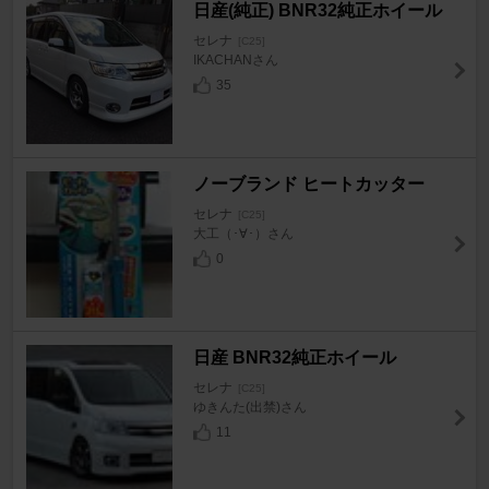
日産(純正) BNR32純正ホイール
セレナ
[C25]
IKACHANさん
35
ノーブランド ヒートカッター
セレナ
[C25]
大工（･∀･）さん
0
日産 BNR32純正ホイール
セレナ
[C25]
ゆきんた(出禁)さん
11