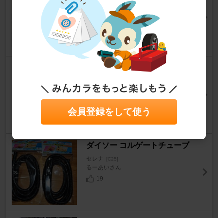
セレナ
[C25]
ばでぃ号@Twinsぱぱさん
52
ZEETEX ZT6000 ECO
セレナ
[C25]
MAD-Kさん
11
会員登録をして使う
ダイソー コルゲートチューブ
セレナ
[C25]
るーあいさん
19