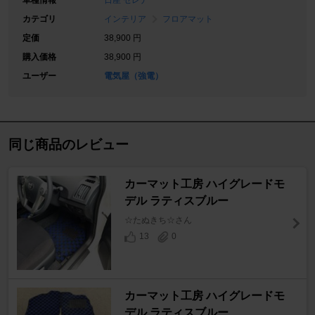
車種情報
日産 セレナ
カテゴリ
インテリア
フロアマット
定価
38,900 円
購入価格
38,900 円
ユーザー
電気屋（強電）
同じ商品のレビュー
カーマット工房 ハイグレードモ
デル ラティスブルー
☆たぬきち☆さん
13
0
カーマット工房 ハイグレードモ
デル ラティスブルー