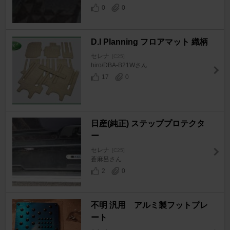
0
0
D.I Planning フロアマット 織柄
セレナ
[C25]
hiro/DBA-B21Wさん
17
0
日産(純正) ステッププロテクタ
ー
セレナ
[C25]
蒼麻呂さん
2
0
不明 汎用 アルミ製フットプレ
ート