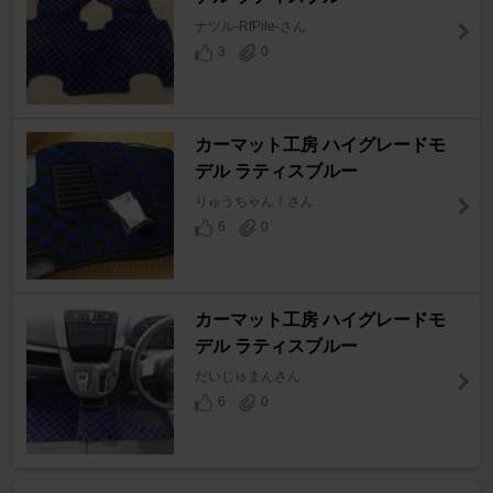
ナツル-RfPile-さん
3
0
カーマット工房 ハイグレードモ
デル ラティスブルー
りゅうちゃん！さん
6
0
カーマット工房 ハイグレードモ
デル ラティスブルー
だいじゅまんさん
6
0