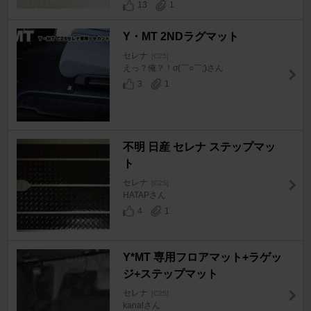
13
1
Y・MT 2NDラグマット
セレナ
[C25]
えっ？俺？！σ(￣○￣;)さん
3
1
不明 日産 セレナ ステップマッ
ト
セレナ
[C25]
HATAPさん
4
1
Y*MT 専用フロアマット+ラゲッ
ジ+ステップマット
セレナ
[C25]
kanalさん