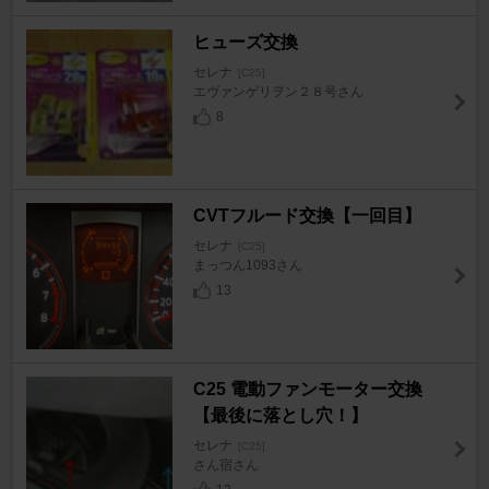
ヒューズ交換
セレナ
[C25]
エヴァンゲリヲン２８号さん
8
CVTフルード交換【一回目】
セレナ
[C25]
まっつん1093さん
13
C25 電動ファンモーター交換
【最後に落とし穴！】
セレナ
[C25]
さん宿さん