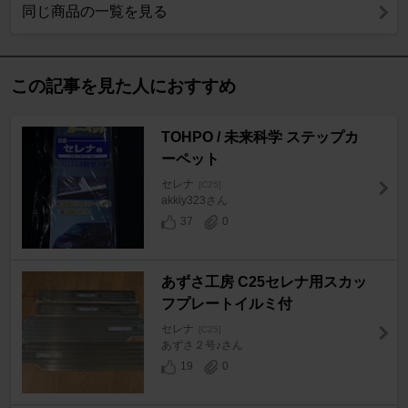
同じ商品の一覧を見る
この記事を見た人におすすめ
TOHPO / 未来科学 ステップカ
ーペット
セレナ
[C25]
akkiy323さん
37
0
あずさ工房 C25セレナ用スカッ
フプレートイルミ付
セレナ
[C25]
あずさ２号♪さん
19
0