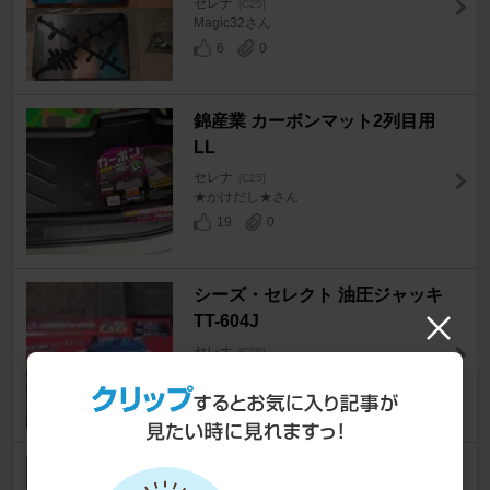
セレナ
[C25]
Magic32さん
6
0
錦産業 カーボンマット2列目用
LL
セレナ
[C25]
★かけだし★さん
19
0
シーズ・セレクト 油圧ジャッキ
TT-604J
セレナ
[C25]
そうちゃん7さん
0
RAYS VOLK RACING G25