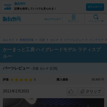
ダウンロード
記事を保存していつでも見られる！
みんカラとは？
ログイン
メニュー
みんカラ
車種別情報
日産
セレナ
パーツレビュー
インテリア
かーまっと工房 ハイグレードモデル ラティスブ
ルー
パーツレビュー
日産 セレナ [C25]
5
評価
購入価格
38,900 円
2011年2月20日
クリップ