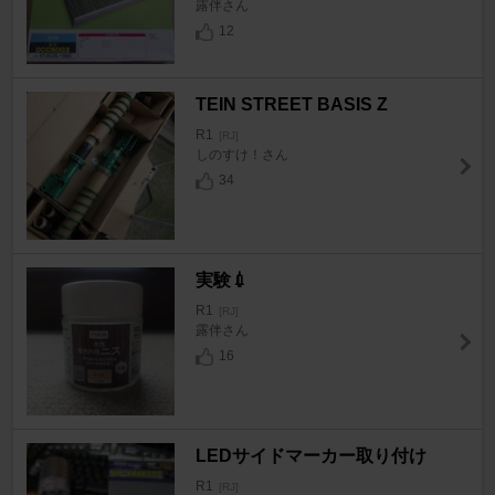
露伴さん
12
TEIN STREET BASIS Z
R1
[RJ]
しのすけ！さん
34
実験💉
R1
[RJ]
露伴さん
16
LEDサイドマーカー取り付け
R1
[RJ]