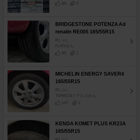
89
0
BRIDGESTONE POTENZA Ad
renalin RE005 165/55R15
R1
[RJ]
FLAT4さん
85
1
MICHELIN ENERGY SAVER4
165/55R15
R1
[RJ]
TOARCO(トアルコ)さん
147
1
KENDA KOMET PLUS KR23A
165/55R15
R1
[RJ]