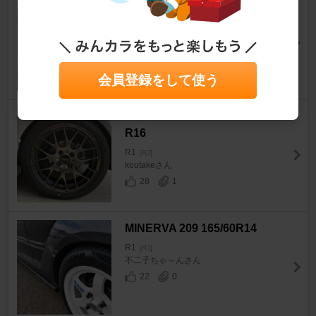
HIFLY win-turi 216(155/65R14)
R1
[RJ]
じゅぴた～橙臣さん
11
0
会員登録をして使う
DUNLOP LE MANSⅤ+ 165/50
R16
R1
[RJ]
koutakeさん
28
1
MINERVA 209 165/60R14
R1
[RJ]
不二子ちゃ～んさん
22
0