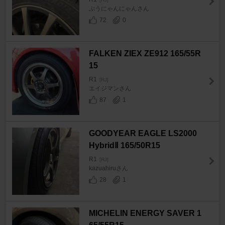
ぷうにゃんにゃんさん
72
0
FALKEN ZIEX ZE912 165/55R
15
R1
[RJ]
エイジマンさん
87
1
GOODYEAR EAGLE LS2000
HybridⅡ 165/50R15
R1
[RJ]
kazuahiruさん
28
1
MICHELIN ENERGY SAVER 1