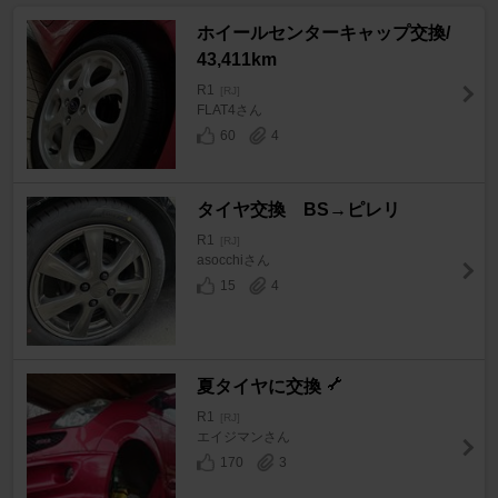
ホイールセンターキャップ交換/
43,411km
R1
[RJ]
FLAT4さん
60
4
タイヤ交換 BS→ピレリ
R1
[RJ]
asocchiさん
15
4
夏タイヤに交換
R1
[RJ]
エイジマンさん
170
3