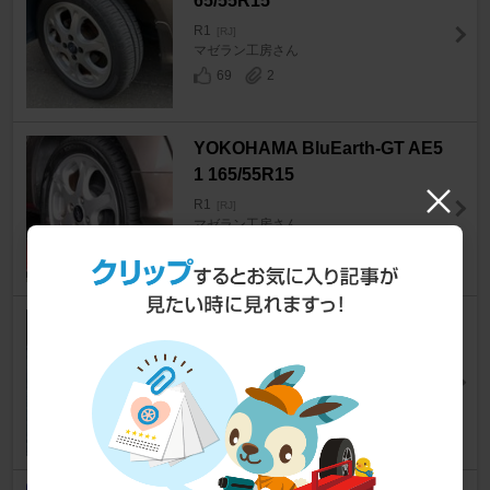
65/55R15
R1
[RJ]
マゼラン工房さん
69
2
YOKOHAMA BluEarth-GT AE5
1 165/55R15
R1
[RJ]
マゼラン工房さん
55
2
BRIDGESTONE BLIZZAK VR
X3 155/65R14
R1
[RJ]
RAINMAKERさん
18
0