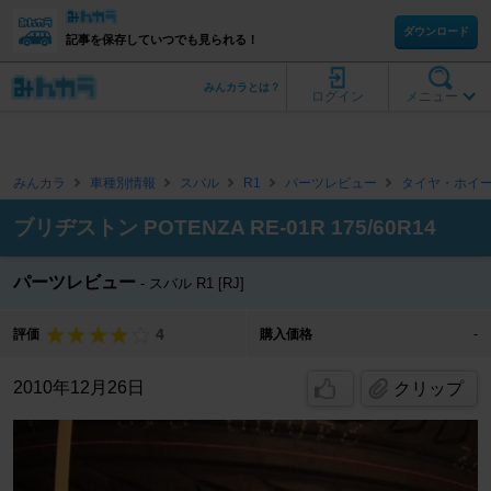
ダウンロード
記事を保存していつでも見られる！
みんカラとは？
ログイン
メニュー
みんカラ
車種別情報
スバル
R1
パーツレビュー
タイヤ・ホイ
ブリヂストン POTENZA RE-01R 175/60R14
パーツレビュー
スバル R1 [RJ]
4
評価
購入価格
-
2010年12月26日
クリップ