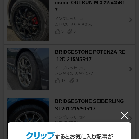
momo OUTRUN M-3 225/45R1
7
インプレッサ
[GH]
だいだい３０８９さん
5
0
BRIDGESTONE POTENZA RE
-12D 215/45R17
インプレッサ
[GH]
たいぞう(レガぞ～)さん
18
0
BRIDGESTONE SEIBERLING
SL201 215/50R17
インプレッサ
[GH]
XXBURSTXXさん
7
0