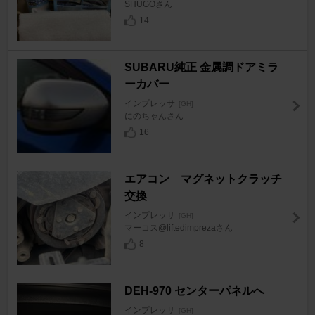
SHUGOさん
14
SUBARU純正 金属調ドアミラ
ーカバー
インプレッサ
[GH]
にのちゃんさん
16
エアコン マグネットクラッチ
交換
インプレッサ
[GH]
マーコス@liftedimprezaさん
8
DEH-970 センターパネルへ
インプレッサ
[GH]