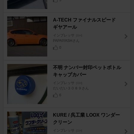
A-TECH ファイナルスピード
ギヤアール
インプレッサ
[GH]
PAPAIYASHさん
0
不明 ナンバー封印ペットボトル
キャップカバー
インプレッサ
[GH]
だいだい３０８９さん
6
KURE / 呉工業 LOOX ワンダー
クリーン
インプレッサ
[GH]