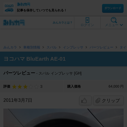
ダウンロード
記事を保存していつでも見られる！
みんカラとは？
ログイン
メニュー
みんカラ
車種別情報
スバル
インプレッサ
パーツレビュー
タイ
ヨコハマ BluEarth AE-01
パーツレビュー
スバル インプレッサ [GH]
3
評価
購入価格
64,000 円
2011年3月7日
クリップ