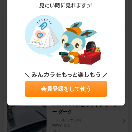
Prodrive GC-010E
インプレッサ
[GH]
たいぞう(レガぞ～)さん
18
POLY-LACK POLY-LACK
インプレッサ
[GH]
Cyunさん
1
会員登録をして使う
SurLuster スピリットクリーナ
ー ダーク
インプレッサ
[GH]
sakayuさん
3