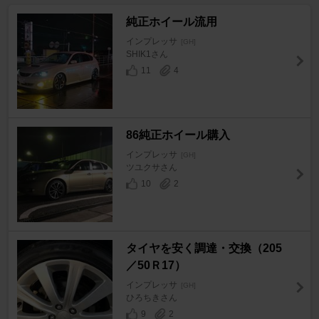
純正ホイール流用
インプレッサ
[GH]
SHIK1さん
11
4
86純正ホイール購入
インプレッサ
[GH]
ツユクサさん
10
2
タイヤを安く調達・交換（205
／50Ｒ17）
インプレッサ
[GH]
ひろちきさん
9
2