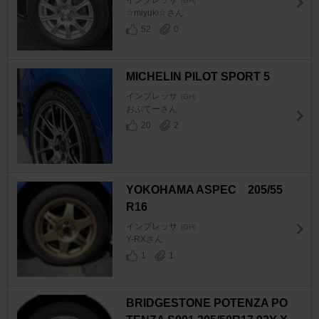
[GH]
☆miyuki☆さん
52
0
MICHELIN PILOT SPORT 5
インプレッサ
[GH]
おぷてーさん
20
2
YOKOHAMA ASPEC 205/55
R16
インプレッサ
[GH]
Y-RXさん
1
1
BRIDGESTONE POTENZA PO