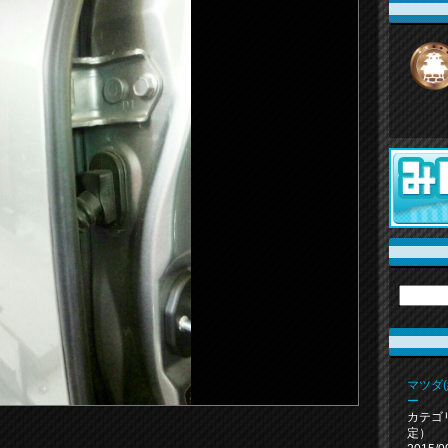
マツダ
ー
カテゴ
定）