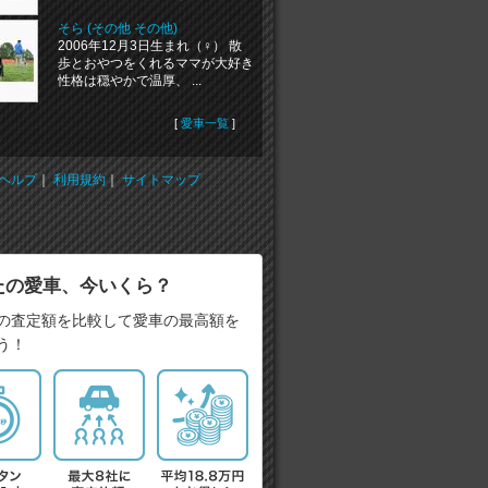
そら (その他 その他)
2006年12月3日生まれ（♀） 散
歩とおやつをくれるママが大好き
性格は穏やかで温厚、 ...
[
愛車一覧
]
ヘルプ
｜
利用規約
｜
サイトマップ
たの愛車、今いくら？
の査定額を比較して愛車の最高額を
う！