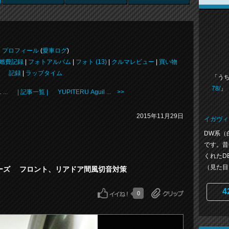
プロフィール
(
愛車ログ
)
燃費記録
|
フォトアルバム
|
フォト (13)
|
クルマレビュー
|
買い物
記録
|
ラップタイム
「う
78/
」
...
| 記事一覧 |
YUPITERU Aguil ... >>
2015年11月29日
イガヴィ
DW系（
です。昔
くれたD
（見た目）
リーズ フロント、リアドア間風切音対策
4
0