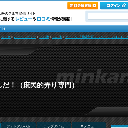
>
デミオ
>
パーツレビュー
>
その他
>
その他
>
エーモン 「静音計画」シリーズ フロント、リ
んだ！（庶民的弄り専門）
フォトアルバム
ラップタイム
▼メニュー