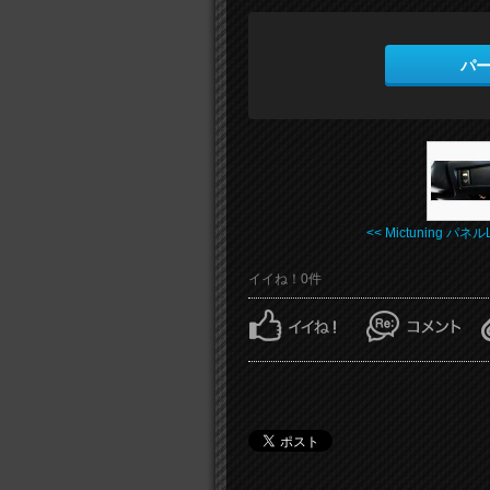
パ
<< Mictuning パネルL 
イイね！0件