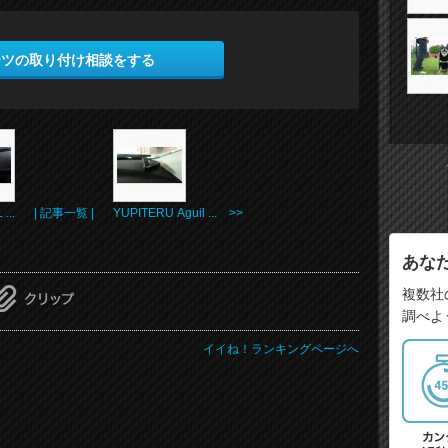
ーツの取り付け相談をする
...
| 記事一覧 |
YUPITERU Aguil ... >>
あな
複数社
調べよ
イイね！ランキングページへ