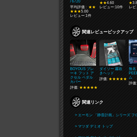
/ 6720
★★
4.60
★
3.
平均評価 :
★★
レビュー:10件
レビ
★★★
5.00
レビュー:1件
関連レビューピックアップ
BOYOUS ブレ
ダイソー 霧吹
無名 
ーキ フット ア
きヘッド
PE
クセル ペダル
ム
評価:
★★★★★
カバー
評価
評価:
★★★★★
関連リンク
> エーモン 「静音計画」シリーズ 
> マツダ デミオ トップ