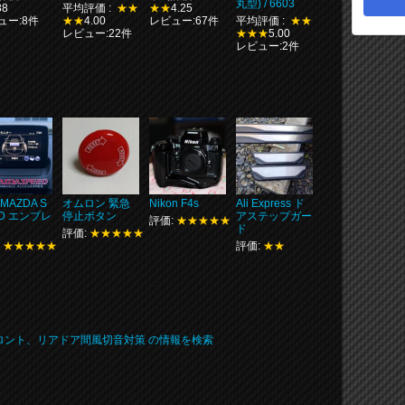
丸型) / 6603
88
平均評価 :
★★
★★
4.25
ュー:8件
★★
4.00
レビュー:67件
平均評価 :
★★
レビュー:22件
★★★
5.00
レビュー:2件
MAZDA S
オムロン 緊急
Nikon F4s
Ali Express ド
ED エンブレ
停止ボタン
アステップガー
評価:
★★★★★
ド
評価:
★★★★★
:
★★★★★
評価:
★★
フロント、リアドア間風切音対策 の情報を検索