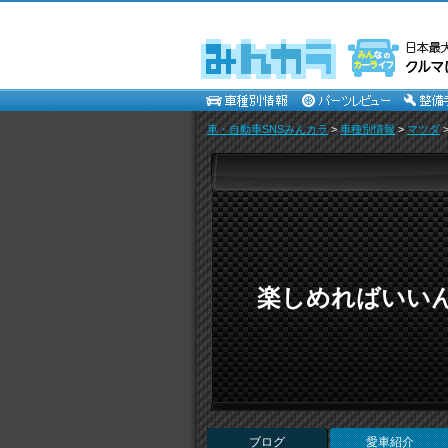
車・自動車SNSみんカラ
>
車種別情報
>
マツダ
楽しめればいい
ブログ
愛車紹介