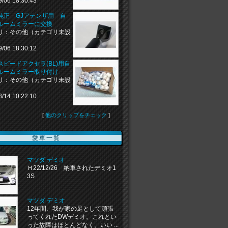
9/06 18:30:43
純正 GJアテンザ用 自
ルームミラーに交換
リ：その他（カテゴリ未設
9/06 18:30:12
スピードアクセラ(BL)用自
ルームミラー取り付け
リ：その他（カテゴリ未設
8/14 10:22:10
[
他のクリップをチェック
]
愛車一覧
マツダ デミオ
Ｈ22/12/26 納車されたデミオ1
3S
マツダ デミオ
12年間、我が家の足として頑張
ってくれたDWデミオ。これとい
った故障はほとんどなく、いい ...