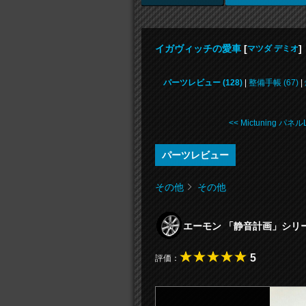
イガヴィッチの愛車
[
]
マツダ デミオ
パーツレビュー (128)
|
整備手帳 (67)
|
<< Mictuning パネルL 
パーツレビュー
その他
その他
エーモン 「静音計画」シ
5
評価：