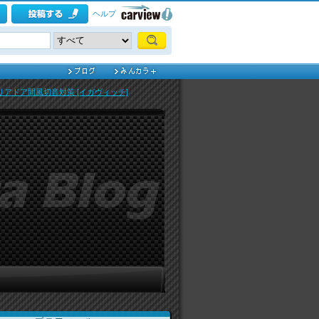
ヘルプ
アドア間風切音対策 [イガヴィッチ]