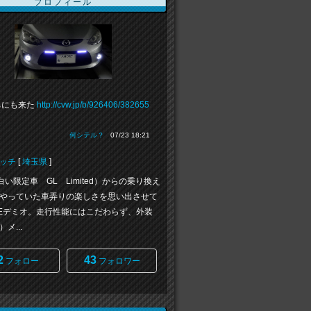
プロフィール
ちにも来た
http://cvw.jp/b/926406/382655
何シテル？
07/23 18:21
ッチ
[
埼玉県
]
白い限定車 GL Limited）からの乗り換え
やっていた車弄りの楽しさを思い出させて
Eデミオ。走行性能にはこだわらず、外装
メ...
2
43
フォロー
フォロワー