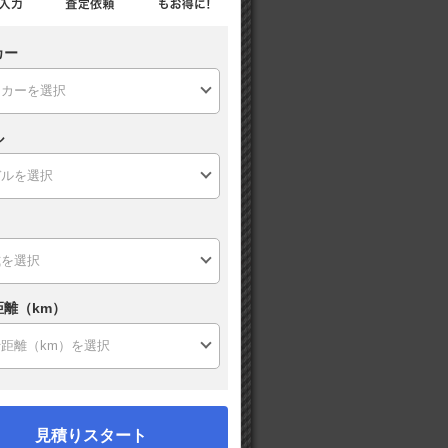
カー
ル
距離（km）
見積りスタート