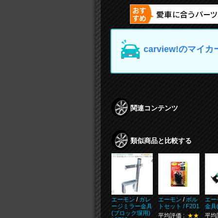
carview!の
関連コンテンツ
類似商品と比較する
エーモン
/
ガレ
エーモン
/
ボル
エー
ージミラー金具
トセット / F201
金具(
(ブロック塀用)
平均評価 :
★★
平均