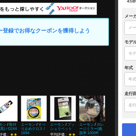
メー
マイカー登録でお得なクーポンを獲得しよう
モデ
年式
走行
モン
/
取付
エーモン
/
すべ
エーモン
/
プッ
エーモン
/
ガレ
黒) / G244
り止めクロス /
シュリベット
ージミラー(曲
1694
面率:1000R
評価 :
★★
平均評価 :
★★