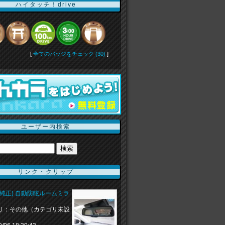
ハイタッチ！drive
[
全てのバッジをチェック (30)
]
ユーザー内検索
リンク・クリップ
(純正) 自動防眩ルームミラ
リ：その他（カテゴリ未設