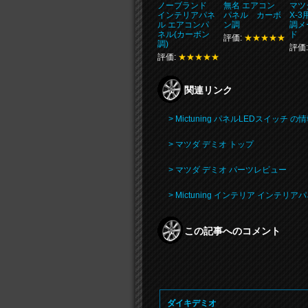
ノーブランド
無名 エアコン
マツダ
インテリアパネ
パネル カーボ
X-
ル エアコンパ
ン調
調メ
ネル(カーボン
ド
評価:
★★★★★
調)
評価
評価:
★★★★★
関連リンク
> Mictuning パネルLEDスイッチ 
> マツダ デミオ トップ
> マツダ デミオ パーツレビュー
> Mictuning インテリア インテ
この記事へのコメント
ダイキデミオ