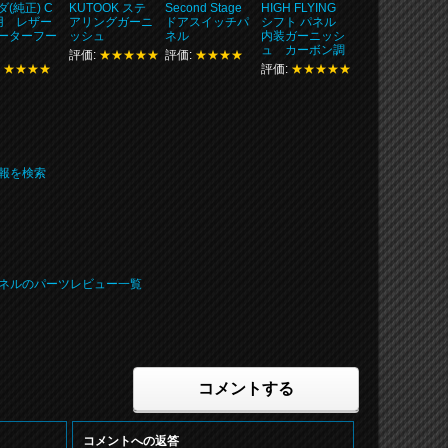
(純正) C
KUTOOK ステ
Second Stage
HIGH FLYING
3用 レザー
アリングガーニ
ドアスイッチパ
シフト パネル
ーターフー
ッシュ
ネル
内装ガーニッシ
ュ カーボン調
評価:
★★★★★
評価:
★★★★
:
★★★★
評価:
★★★★★
の情報を検索
リアパネルのパーツレビュー一覧
コメントする
コメントへの返答