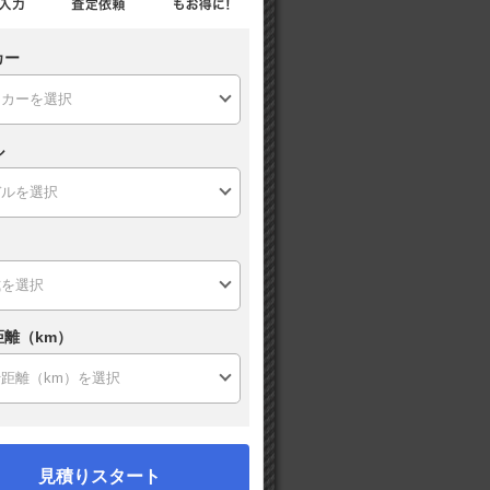
カー
ル
距離（km）
見積りスタート