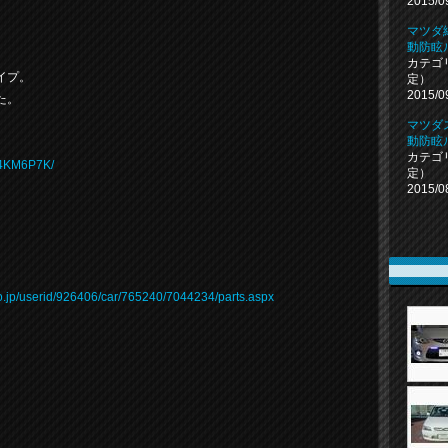
2015/0
マツダ
動防眩
カテゴ
イプ。
定）
2015/0
た。
マツダ
動防眩
カテゴ
014KM6P7K/
定）
2015/0
co.jp/userid/926406/car/765240/7044234/parts.aspx