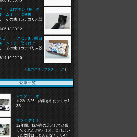
9/06 18:30:43
純正 GJアテンザ用 自
ルームミラーに交換
リ：その他（カテゴリ未設
9/06 18:30:12
スピードアクセラ(BL)用自
ルームミラー取り付け
リ：その他（カテゴリ未設
8/14 10:22:10
[
他のクリップをチェック
]
愛車一覧
マツダ デミオ
Ｈ22/12/26 納車されたデミオ1
3S
マツダ デミオ
12年間、我が家の足として頑張
ってくれたDWデミオ。これとい
った故障はほとんどなく、いい ...