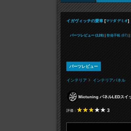
イガヴィッチの愛車
[
]
マツダ デミオ
パーツレビュー (128)
|
整備手帳 (67)
|
パーツレビュー
インテリア
インテリアパネル
Mictuning パネルLEDス
3
評価：