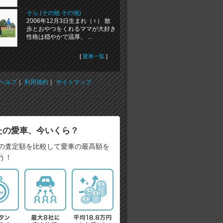
そら (その他 その他)
2006年12月3日生まれ（♀） 散
歩とおやつをくれるママが大好き
性格は穏やかで温厚、 ...
[
愛車一覧
]
ヘルプ
｜
利用規約
｜
サイトマップ
たの愛車、今いくら？
の査定額を比較して愛車の最高額を
う！