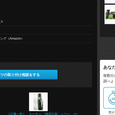
イス
ング（Amazon）
あな
ーツの取り付け相談をする
複数社
調べよ
| 記事一覧 |
エーモン 「静音計画」シリー ... >>