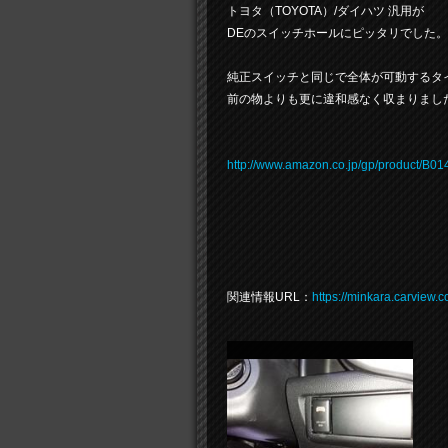
トヨタ（TOYOTA）/ダイハツ 汎用が
DEのスイッチホールにピッタリでした。
純正スイッチと同じで全体が可動するタ
前の物よりも更に違和感なく収まりまし
http://www.amazon.co.jp/gp/product/B
関連情報URL：
https://minkara.carview.