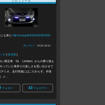
プロフィール
ちにも来た
http://cvw.jp/b/926406/382655
何シテル？
07/23 18:21
ッチ
[
埼玉県
]
白い限定車 GL Limited）からの乗り換え
やっていた車弄りの楽しさを思い出させて
Eデミオ。走行性能にはこだわらず、外装
メ...
2
43
フォロー
フォロワー