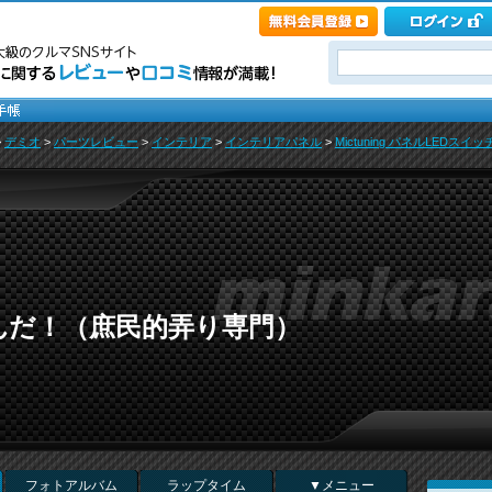
>
デミオ
>
パーツレビュー
>
インテリア
>
インテリアパネル
>
Mictuning パネルLEDスイ
んだ！（庶民的弄り専門）
フォトアルバム
ラップタイム
▼メニュー