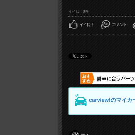
イイね！0件
carview!の