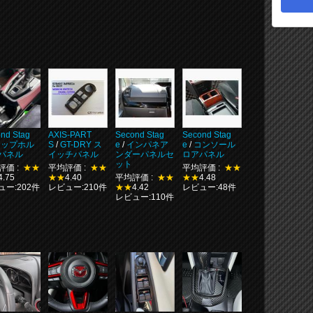
nd Stag
AXIS-PART
Second Stag
Second Stag
カップホル
S
/
GT-DRY ス
e
/
インパネア
e
/
コンソール
パネル
イッチパネル
ンダーパネルセ
ロアパネル
ット
評価 :
★★
平均評価 :
★★
平均評価 :
★★
4.75
★★
4.40
平均評価 :
★★
★★
4.48
ュー:202件
レビュー:210件
★★
4.42
レビュー:48件
レビュー:110件