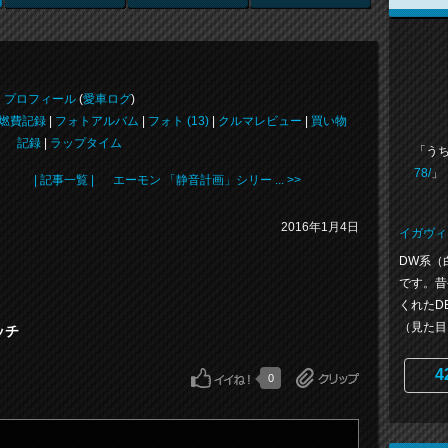
プロフィール
(
愛車ログ
)
燃費記録
|
フォトアルバム
|
フォト (13)
|
クルマレビュー
|
買い物
記録
|
ラップタイム
「う
78/
」
| 記事一覧 |
エーモン 「静音計画」シリー ... >>
2016年1月4日
イガヴィ
DW系（
です。昔
くれたD
（見た目）
イッチ
4
0