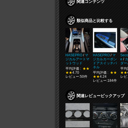
関連コンテンツ
類似商品と比較する
HASEPRO
/
マ
HASEPRO
/
マ
Seco
ジカルアートマ
ジカルカーボン
e
/
ットウッド
ドアスイッチパ
ダー
ネル
平均評価 :
★★
平均
★★
4.70
平均評価 :
★★
★★
レビュー:50件
★★
4.24
レビ
レビュー:184件
関連レビューピックアップ