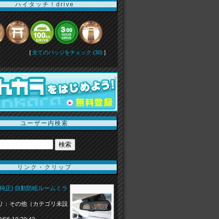
ハイタッチ！drive
[
全てのバッジをチェック (30)
]
ユーザー内検索
リンク・クリップ
(純正) 自動防眩ルームミラ
リ：その他（カテゴリ未設