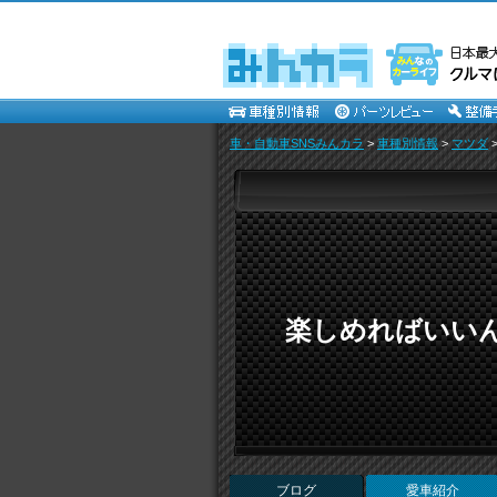
車・自動車SNSみんカラ
>
車種別情報
>
マツダ
楽しめればいい
ブログ
愛車紹介