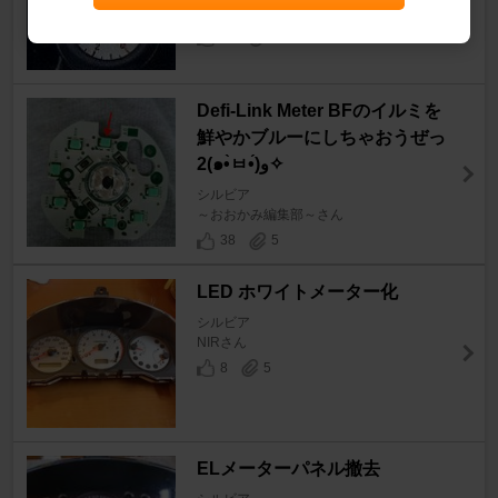
天パわしんさん
15
2
Defi-Link Meter BFのイルミを
鮮やかブルーにしちゃおうぜっ
2(๑•̀ㅂ•́)و✧
シルビア
～おおかみ編集部～さん
38
5
LED ホワイトメーター化
シルビア
NIRさん
8
5
ELメーターパネル撤去