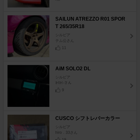
SAILUN ATREZZO R01 SPOR
T 265/35R18
シルビア
テム公さん
11
AiM SOLO2 DL
シルビア
ｶｲｶｲ-さん
9
CUSCO シフトレバーカラー
シルビア
hiro．33さん
19