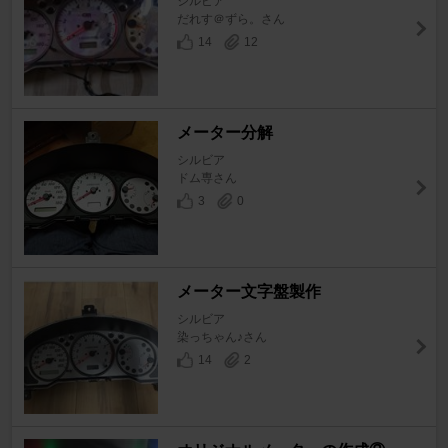
シルビア
だれす＠ずら。さん
14
12
メーター分解
シルビア
ドム専さん
3
0
メーター文字盤製作
シルビア
染っちゃん♪さん
14
2