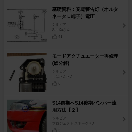
基礎資料：充電警告灯（オルタ
ネータＬ端子）電圧
シルビア
SaeXaさん
41
モードアクチュエーター再修理
(総分解)
シルビア
しばさんさん
6
S14前期へS14後期バンパー流
用方法【２】
シルビア
プロジェクト スネークさん
3