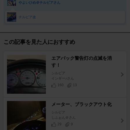
やよいひめ＠チルビアさん
チルビア改
この記事を見た人におすすめ
エアバック警告灯の点滅を消
す！
シルビア
インギー♪さん
160
13
メーター、ブラックアウト化
シルビア
しふぉん＠さん
29
9