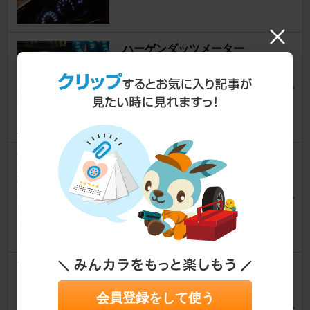
ハーゲンダッツメーター
シルビア
～おおかみ[銀狼]編集部～さん
28
0
メーター電池交換
シルビア
蒼with白苺さん
18
0
純正メーター ホワイト化 油圧
計編
会員登録をして使う
シルビア