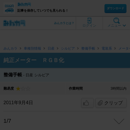
ダウンロード
記事を保存していつでも見られる！
みんカラとは？
ログイン
メニュー
みんカラ
車種別情報
日産
シルビア
整備手帳
電装系
メータ
純正メーター ＲＧＢ化
整備手帳
日産 シルビア
難易度
作業時間
3時間以内
2011年9月4日
クリップ
1/7