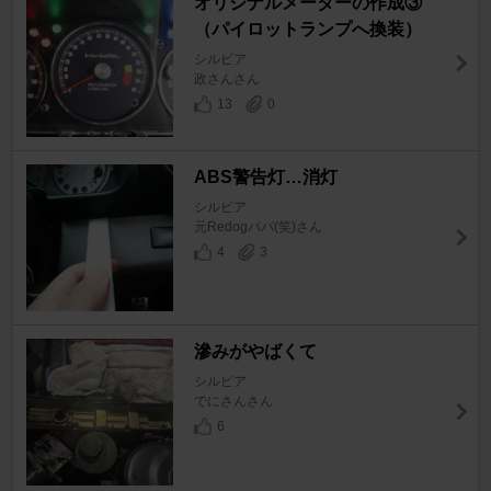
オリジナルメーターの作成③
（パイロットランプへ換装）
シルビア
政さんさん
13
0
ABS警告灯…消灯
シルビア
元Redogパパ(笑)さん
4
3
滲みがやばくて
シルビア
でにさんさん
6