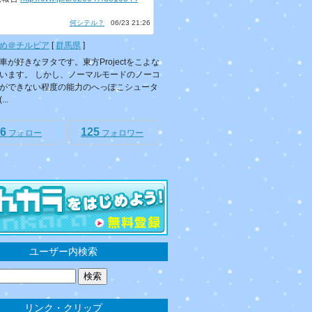
何シテル？
06/23 21:26
め＠チルビア
[
群馬県
]
車が好きなヲタです。東方Projectをこよな
います。 しかし、ノーマルモードのノーコ
ができない程度の能力のへっぽこシュータ
..
6
125
フォロー
フォロワー
ユーザー内検索
リンク・クリップ