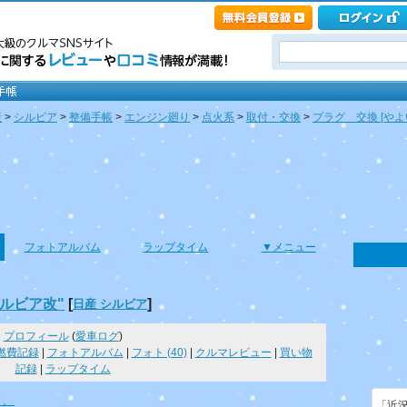
産
>
シルビア
>
整備手帳
>
エンジン廻り
>
点火系
>
取付・交換
>
プラグ 交換 [や
フォトアルバム
ラップタイム
▼メニュー
ルビア改"
[
]
日産 シルビア
プロフィール
(
愛車ログ
)
燃費記録
|
フォトアルバム
|
フォト (40)
|
クルマレビュー
|
買い物
記録
|
ラップタイム
ド、
「近