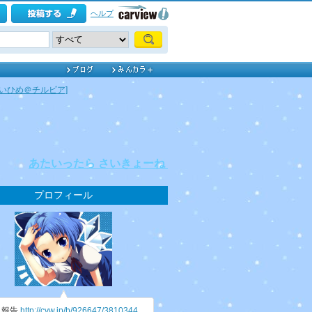
ヘルプ
よいひめ＠チルビア]
あたいったら さいきょーね！
プロフィール
況報告
http://cvw.jp/b/926647/3810344