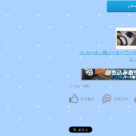
パ
<< カーボン調メーターフー
コ ..
イイね！0件