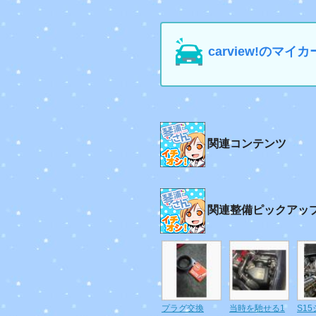
carview!の
関連コンテンツ
関連整備ピックアッ
プラグ交換
当時を馳せる1
S1