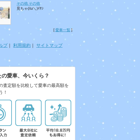
その他 その他
見ちゃ(/ω＼)ｲﾔﾝ
[
愛車一覧
]
ルプ
｜
利用規約
｜
サイトマップ
たの愛車、今いくら？
の査定額を比較して愛車の最高額を
う！