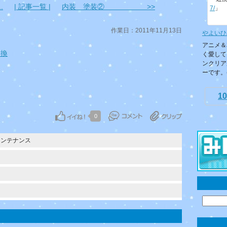
.
| 記事一覧 |
内装 塗装② >>
7/
」
作業日：2011年11月13日
やよいひ
アニメ＆
交換
く愛して
ンクリア
ーです。(.
10
0
メンテナンス