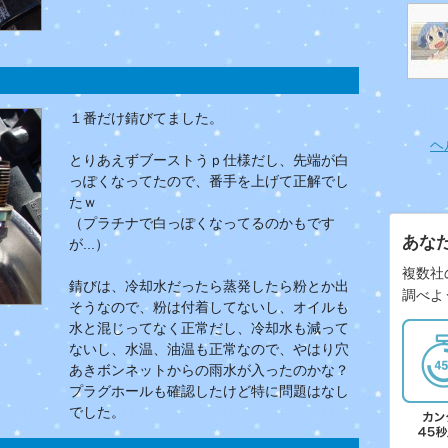
１番だけ錆びてました。
ヘ
とりあえずブーストうｐ仕様だし、先端が白
っぽくなってたので、番手を上げて正解でし
たｗ
（プラチナで白っぽくなってるのかもです
あな
が...）
複数社
錆びは、冷却水だったら蒸発したら粉とか出
調べよ
そうなので、粉は付着してないし、オイルも
水と混じってなく正常だし、冷却水も減って
ないし、水温、油温も正常なので、やはり穴
あきボンネットからの雨水が入ったのかな？
プラグホールも確認したけど特に問題はなし
でした。