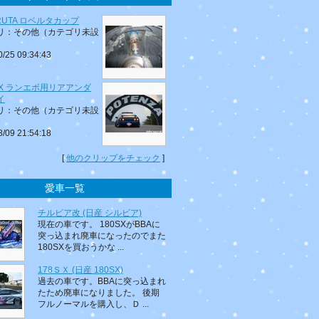
RUTA ロベルタカップ
リ：その他（カテゴリ未設
0/25 09:34:43
EX ランエボ用リアアンダ
イ
リ：その他（カテゴリ未設
8/09 21:54:18
[
他のクリップをチェック
]
愛車一覧
チルビア改 (日産 シルビア)
現在の車です。 180SXがBBAに
突っ込まれ廃車になったのでまた
180SXを買おうかな ...
178ＳＸ (日産 180SX)
過去の車です。BBAに突っ込まれ
たため廃車になりました。 後期
フルノーマルを購入し、Ｄ ...