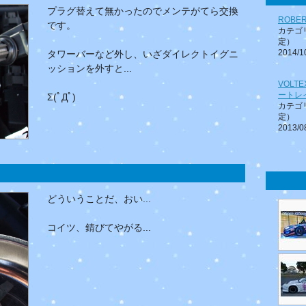
プラグ替えて無かったのでメンテがてら交換
ROBE
です。
カテゴ
定）
2014/1
タワーバーなど外し、いざダイレクトイグニ
ッションを外すと...
VOLT
ートレ
Σ(ﾟДﾟ)
カテゴ
定）
2013/0
どういうことだ、おい...
コイツ、錆びてやがる...