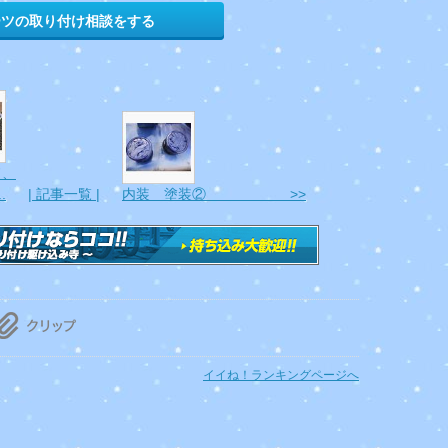
ーツの取り付け相談をする
ド、
.
| 記事一覧 |
内装 塗装② >>
イイね！ランキングページへ