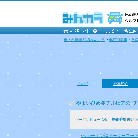
車・自動車SNSみんカラ
>
車種別情報
>
日
ブログ
愛車紹介
やよいひめ＠チルビアの"チ
パーツレビュー (55)
|
整備手帳 (69)
|
<< カーボン調メーターフー