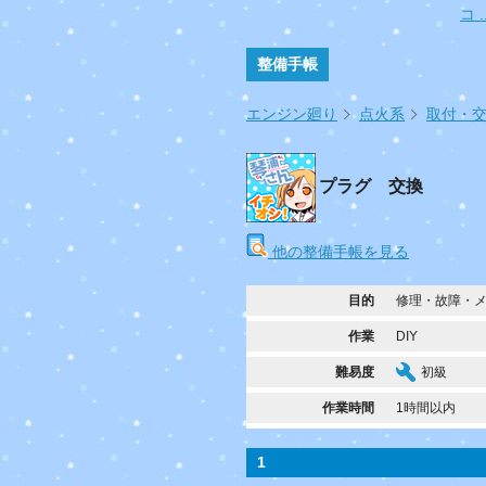
コ ..
整備手帳
エンジン廻り
点火系
取付・
プラグ 交換
他の整備手帳を見る
目的
修理・故障・
作業
DIY
難易度
初級
作業時間
1時間以内
1