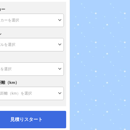
カー
ル
距離（km）
見積りスタート