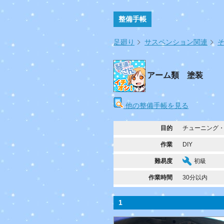
整備手帳
足廻り
サスペンション関連
アーム類 塗装
他の整備手帳を見る
目的
チューニング
作業
DIY
難易度
初級
作業時間
30分以内
1