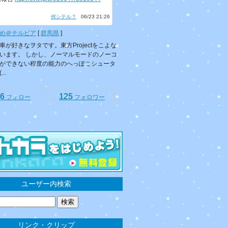
何シテル？
06/23 21:26
め＠チルビア
[
群馬県
]
車が好きなヲタです。東方Projectをこよな
います。 しかし、ノーマルモードのノーコ
ができない程度の能力のへっぽこシュータ
..
6
125
フォロー
フォロワー
ユーザー内検索
リンク・クリップ