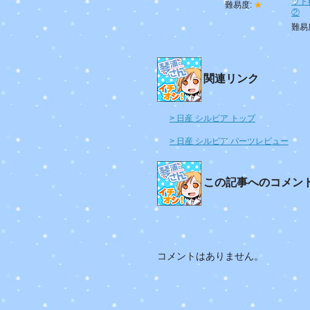
ット
難易度:
★
②
難易
関連リンク
> 日産 シルビア トップ
> 日産 シルビア パーツレビュー
この記事へのコメン
コメントはありません。