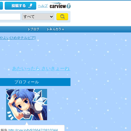
ヘルプ
[やよいひめ＠チルビア]
あたいったら さいきょーね！
プロフィール
況報告
http://cvw.jp/b/926647/3810344