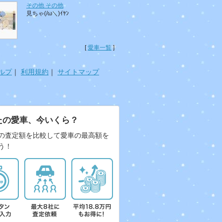
その他 その他
見ちゃ(/ω＼)ｲﾔﾝ
[
愛車一覧
]
ルプ
｜
利用規約
｜
サイトマップ
たの愛車、今いくら？
の査定額を比較して愛車の最高額を
う！