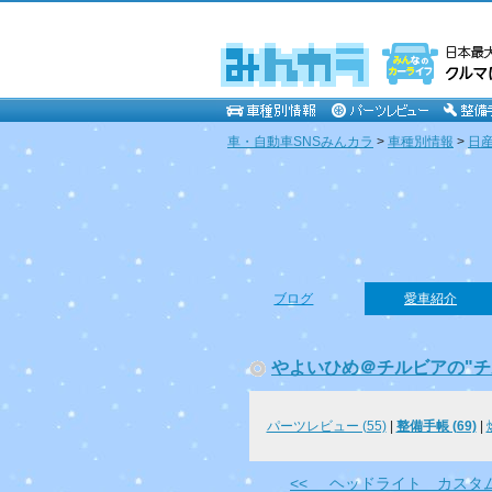
車・自動車SNSみんカラ
>
車種別情報
>
日
ブログ
愛車紹介
やよいひめ＠チルビアの"チ
パーツレビュー (55)
|
整備手帳 (69)
|
<< ヘッドライト カスタ