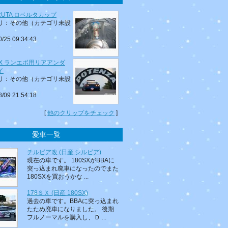
RUTA ロベルタカップ
リ：その他（カテゴリ未設
0/25 09:34:43
EX ランエボ用リアアンダ
イ
リ：その他（カテゴリ未設
8/09 21:54:18
[
他のクリップをチェック
]
愛車一覧
チルビア改 (日産 シルビア)
現在の車です。 180SXがBBAに
突っ込まれ廃車になったのでまた
180SXを買おうかな ...
178ＳＸ (日産 180SX)
過去の車です。BBAに突っ込まれ
たため廃車になりました。 後期
フルノーマルを購入し、Ｄ ...