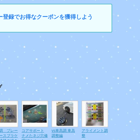
マイカー登録でお得なクーポンを獲得しよう
プ
調 ブレー
コアサポート
vs車高調 車高
アライメント調
ースブラケ
ナメたネジ穴修
調整編
整