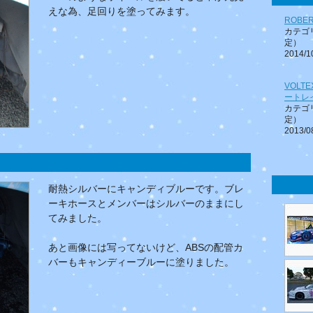
えな為、足回りを塗ってみます。
ROBE
カテゴ
定）
2014/1
VOLT
ートレ
カテゴ
定）
2013/0
耐熱シルバーにキャンディブルーです。ブレ
ーキホースとメンバーはシルバーのままにし
てみました。
あと画像には写ってないけど、ABSの配管カ
バーもキャンディーブルーに塗りました。