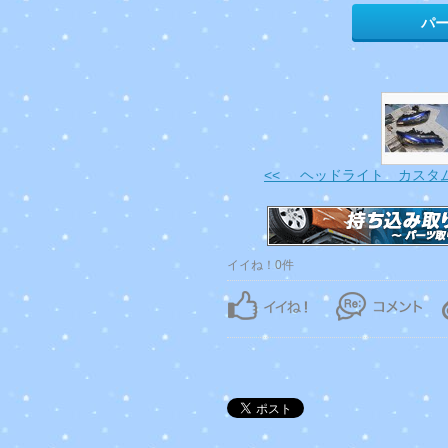
パ
<< ヘッドライト カスタ
イイね！0件