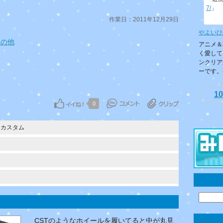
7/
」
作業日：2011年12月29日
やよいひ
その他
アニメ＆
く愛して
ンクリア
ーです。(.
10
0
・カスタム
CSTのようなホイールを履いてると中が丸見