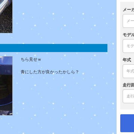
メー
モデ
ちら見せｗ
年式
青にした方が良かったかしら？
走行