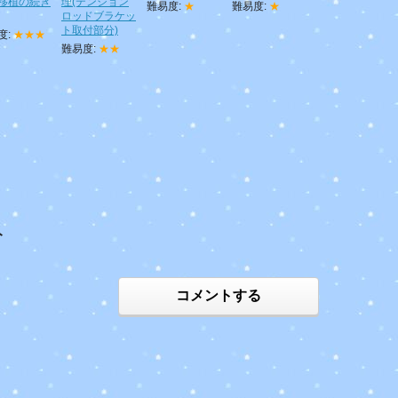
移植の続き
理(テンション
難易度:
★
難易度:
★
ロッドブラケッ
ト取付部分)
度:
★★★
難易度:
★★
ト
コメントする