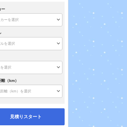
カー
ル
距離（km）
見積りスタート