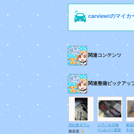
carview!の
関連コンテンツ
関連整備ピックアッ
切れ角ダウン
リアバネ交換
車高
+ヘルパー追加
キホ
難易度:
★