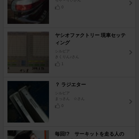
0
ヤシオファクトリー 現車セッテ
ィング
シルビア
きくりん♪さん
1
？ ラジエター
シルビア
まっさん ☆さん
0
毎回!? サーキットを走る人の