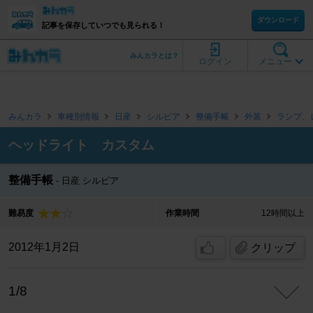
ダウンロード
記事を保存していつでも見られる！
みんカラとは？
ログイン
メニュー
みんカラ
車種別情報
日産
シルビア
整備手帳
外装
ランプ、
ヘッドライト カスタム
整備手帳
日産 シルビア
難易度
作業時間
12時間以上
2012年1月2日
クリップ
1/8