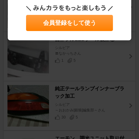
ともしんさん
19
1
会員登録をして使う
自作フルLEDテール製作①
シルビア
〓なかっちさん
1
5
純正テールランプインナーブラ
ック加工
シルビア
～おおかみ[銀狼]編集部～さん
30
5
エーモン 調光ユニット取り付