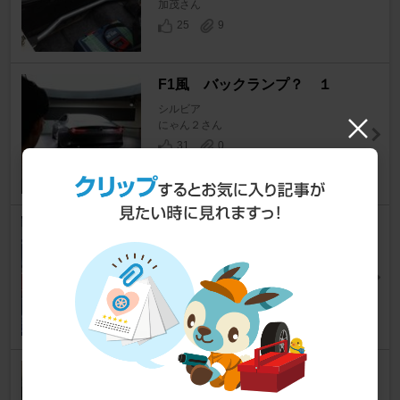
加茂さん
25
9
F1風 バックランプ？ １
シルビア
にゃん２さん
31
0
後期のシルビアで純正リアフォ
グを点灯させる【リアフォグ本
体編】
シルビア
CharismaS15さん
17
2
カーボン風ＬＥＤヘッドライト
シルビア