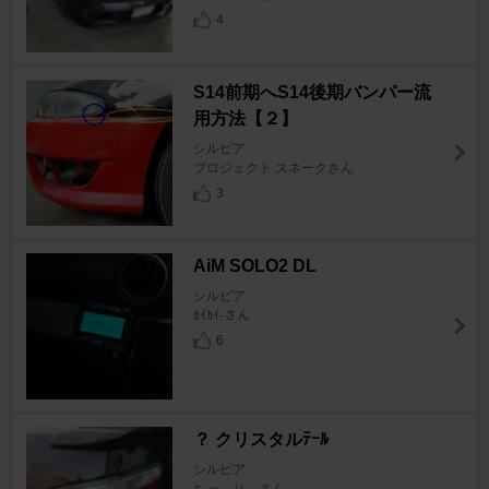
4
S14前期へS14後期バンパー流
用方法【２】
シルビア
プロジェクト スネークさん
3
AiM SOLO2 DL
シルビア
ｶｲｶｲ-さん
6
？ クリスタルﾃｰﾙ
シルビア
ちゃ～りぃさん