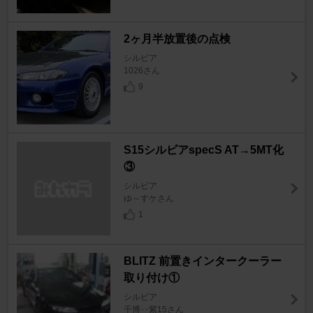
2ヶ月半放置後の点検
シルビア
1026さん
9
S15シルビアspecS AT→5MT化
③
シルビア
ゆ～すケさん
1
BLITZ 前置きインタークーラー
取り付け①
シルビア
千博‥紫15さん