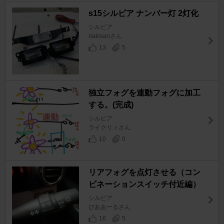
s15シルビア ナンバー灯 2灯化
シルビア
nakisanさん
13
5
独立フォグを連動フォグに加工
する。(完成)
シルビア
ライクリィさん
10
0
リアフォグを点灯させる（コン
ビネーションスイッチ付近編）
シルビア
びああーるさん
16
5