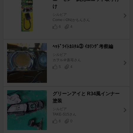
け
シルビア
Come☆ON(かもんさん
6
4
ﾍｯﾄﾞﾗｲﾄｶｽﾀﾑ③ ｲｶﾘﾝｸﾞ考察編
シルビア
カヲル＠蒼苺さん
5
4
グリーンアイと R34風インナー
塗装
シルビア
TAKE-S15さん
6
0