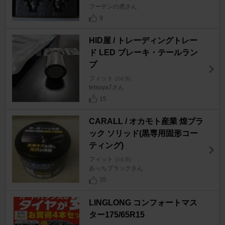
フーテンの虎さん
9
HID屋 / トレーディングトレー
ド LED ブレーキ・テールラン
プ
フィット
[GE系]
tetsuya7さん
15
CARALL / オカモト産業 煌ブラ
ック ソリッド(黒専用固形コー
ティング)
フィット
[GE系]
あっちブラックさん
35
LINGLONG コンフォートマス
ター175/65R15