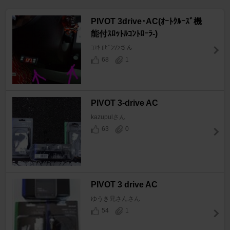
PIVOT 3drive･AC(ｵｰﾄｸﾙｰｽﾞ機
能付ｽﾛｯﾄﾙｺﾝﾄﾛｰﾗ-)
ｺﾕｷ ﾛﾋﾞﾝｿﾝさん
68
1
PIVOT 3-drive AC
kazupulさん
63
0
PIVOT 3 drive AC
ゆうき兄さんさん
54
1