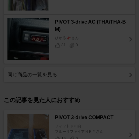
PIVOT 3-drive AC (THA/THA-B
M)
ひかる
さん
81
0
同じ商品の一覧を見る
この記事を見た人におすすめ
PIVOT 3-drive COMPACT
フィット
[GE系]
ブルーサファイアＮＫＹさん
15
0