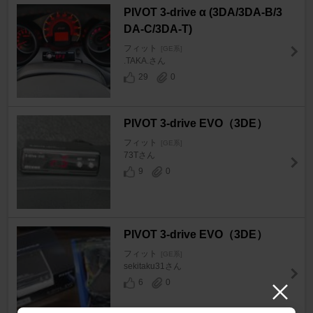
PIVOT 3-drive α (3DA/3DA-B/3
DA-C/3DA-T)
フィット
[GE系]
.TAKA.さん
29
0
PIVOT 3-drive EVO（3DE）
フィット
[GE系]
73Tさん
9
0
PIVOT 3-drive EVO（3DE）
フィット
[GE系]
sekitaku31さん
6
0