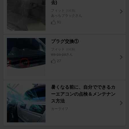
去)
フィット
[GE系]
あっちブラックさん
91
プラグ交換①
フィット
[GE系]
wa-pa-paさん
27
暑くなる前に、自分でできるカ
ーエアコンの点検＆メンテナン
ス方法
カーライフ