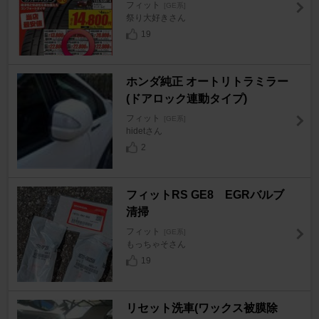
フィット
[GE系]
祭り大好きさん
19
ホンダ純正 オートリトラミラー
(ドアロック連動タイプ)
フィット
[GE系]
hidetさん
2
フィットRS GE8 EGRバルブ
清掃
フィット
[GE系]
もっちゃそさん
19
リセット洗車(ワックス被膜除