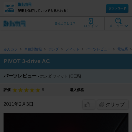
ダウンロード
記事を保存していつでも見られる！
みんカラとは？
ログイン
メニュー
みんカラ
車種別情報
ホンダ
フィット
パーツレビュー
電装系
PIVOT 3-drive AC
パーツレビュー
ホンダ フィット [GE系]
5
評価
購入価格
-
2011年2月3日
クリップ