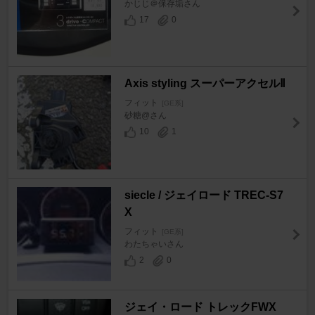
かじじ＠保存垢さん
17
0
Axis styling スーパーアクセルⅡ
フィット
[GE系]
砂糖@さん
10
1
siecle / ジェイロード TREC-S7
X
フィット
[GE系]
わたちゃいさん
2
0
ジェイ・ロード トレックFWX