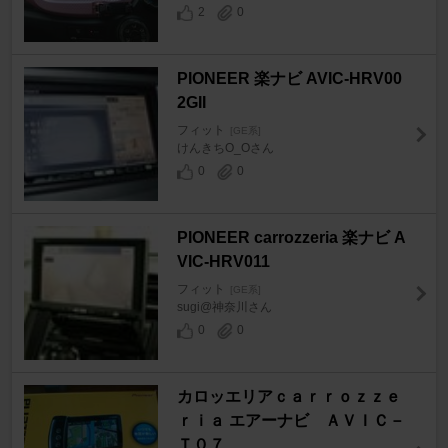
2
0
PIONEER 楽ナビ AVIC-HRV00
2GII
フィット
[GE系]
けんきちO_Oさん
0
0
PIONEER carrozzeria 楽ナビ A
VIC-HRV011
フィット
[GE系]
sugi@神奈川さん
0
0
カロッエリアｃａｒｒｏｚｚｅ
ｒｉａ エアーナビ ＡＶＩＣ－
Ｔ０７