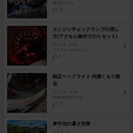
純正仕立さん
11
エンジンチェックランプの消し
方(アクセル操作でのリセット)
フィット
[GE系]
スマイリーささきさん
8
純正ヘッドライト 内側くもり除
去
フィット
[GE系]
kaguya@VN5さん
77
車中泊の暑さ対策
カーライフ