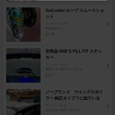
SurLuster ループ スムースショ
ット
フィット
[GE系]
tetsuya7さん
28
非売品 ONE'S FILL FIT ステッ
カー
フィット
[GE系]
無限ブルー@ヤマシタさん
5
ノーブランド ウイングスポイ
ラー 純正タイプ？に似ている
フィット
[GE系]
おちゃろー&みーまるさん