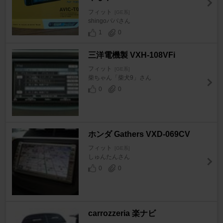
フィット
[GE系]
shingoパパさん
1
0
三洋電機製 VXH-108VFi
フィット
[GE系]
柴ちゃん「柴犬9」さん
0
0
ホンダ Gathers VXD-069CV
フィット
[GE系]
しゅんたんさん
0
0
carrozzeria 楽ナビ