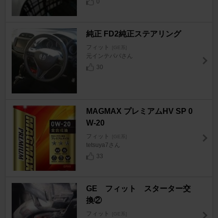
0
純正 FD2純正ステアリング
フィット
[GE系]
元インテパパさん
30
MAGMAX プレミアムHV SP 0
W-20
フィット
[GE系]
tetsuya7さん
33
GE フィット スターター交
換②
フィット
[GE系]