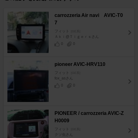
carrozzeria Air navi AVIC-T0
7
フィット
[GE系]
Ａｋｉ@Ｔｉｇｅｒｓさん
0
0
pioneer AVIC-HRV110
フィット
[GE系]
fox_asさん
0
0
PIONEER / carrozzeria AVIC-Z
H0009
フィット
[GE系]
クソ虫さん