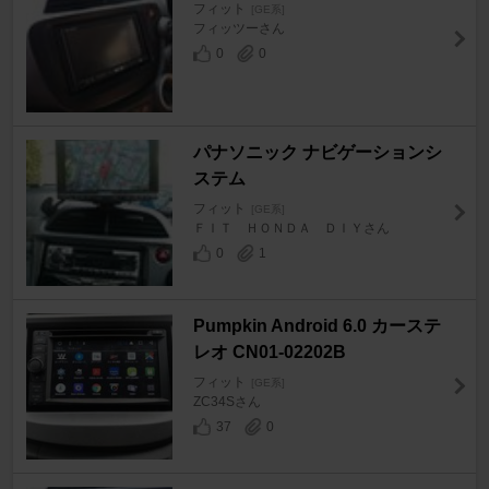
フィット
[GE系]
フィッツーさん
0
0
パナソニック ナビゲーションシ
ステム
フィット
[GE系]
ＦＩＴ ＨＯＮＤＡ ＤＩＹさん
0
1
Pumpkin Android 6.0 カーステ
レオ CN01-02202B
フィット
[GE系]
ZC34Sさん
37
0