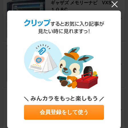
ギャザズ メモリーナビ VXS-
１０８C
フィット
[GE系]
まひろ☆さん
0
0
HID屋 / トレーディングトレー
ド LEDヘッドライト DSシリー
ズ
フィット
[GE系]
フーテンの虎さん
9
LINGLONG コンフォートマス
ター175/65R15
フィット
[GE系]
会員登録をして使う
祭り大好きさん
19