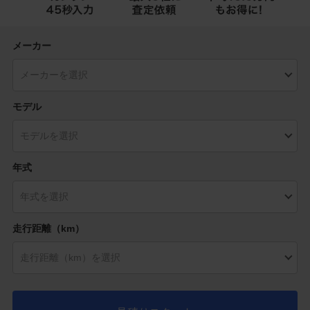
メーカー
モデル
年式
走行距離（km）