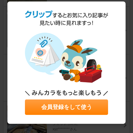
HID屋 / トレーディングトレー
ド LEDヘッドライト DSシリー
ズ
フィット
[GE系]
フーテンの虎さん
8
LINGLONG コンフォートマス
ター175/65R15
フィット
[GE系]
祭り大好きさん
19
会員登録をして使う
Axis styling GE ダブルアール
スポーツマフラー
フィット
[GE系]
xyz********さん