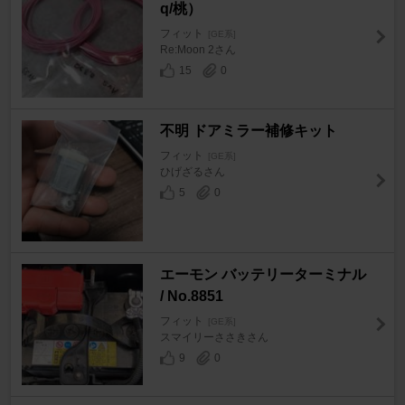
q/桃）
フィット
[GE系]
Re:Moon 2さん
15
0
不明 ドアミラー補修キット
フィット
[GE系]
ひげざるさん
5
0
エーモン バッテリーターミナル
/ No.8851
フィット
[GE系]
スマイリーささきさん
9
0