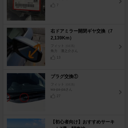
7
右ドアミラー開閉ギヤ交換（7
2,139Km）
フィット
[GE系]
角力 灘之介さん
13
プラグ交換①
フィット
[GE系]
wa-pa-paさん
27
【初心者向け】おすすめサーキ