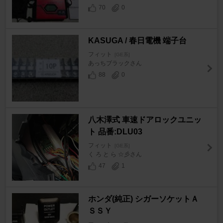
70
0
KASUGA / 春日電機 端子台
フィット
[GE系]
あっちブラックさん
88
0
八木澤式 車速ドアロックユニッ
ト 品番:DLU03
フィット
[GE系]
く ろ と ら ☆彡さん
47
1
ホンダ(純正) シガーソケットＡ
ＳＳＹ