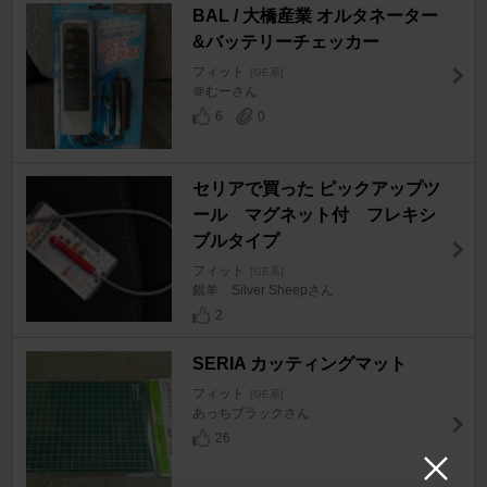
BAL / 大橋産業 オルタネーター
&バッテリーチェッカー
フィット
[GE系]
＠むーさん
6
0
セリアで買った ピックアップツ
ール マグネット付 フレキシ
ブルタイプ
フィット
[GE系]
銀羊 Silver Sheepさん
2
SERIA カッティングマット
フィット
[GE系]
あっちブラックさん
26