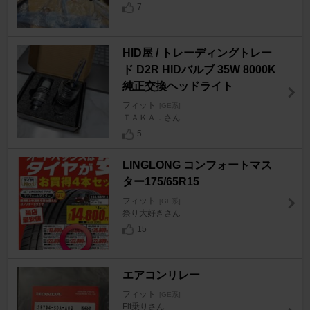
7
HID屋 / トレーディングトレー
ド D2R HIDバルブ 35W 8000K
純正交換ヘッドライト
フィット
[GE系]
ＴＡＫＡ．さん
5
LINGLONG コンフォートマス
ター175/65R15
フィット
[GE系]
祭り大好きさん
15
エアコンリレー
フィット
[GE系]
Fit乗りさん