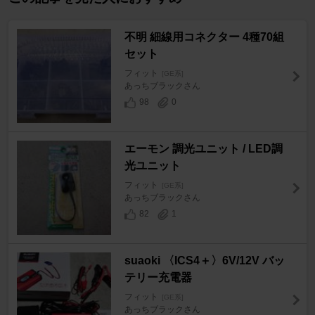
不明 細線用コネクター 4種70組
セット
フィット
[GE系]
あっちブラックさん
98
0
エーモン 調光ユニット / LED調
光ユニット
フィット
[GE系]
あっちブラックさん
82
1
suaoki 〈ICS4＋〉6V/12V バッ
テリー充電器
フィット
[GE系]
あっちブラックさん