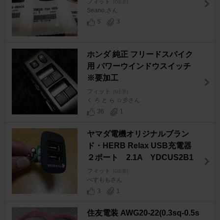
フィット
[GE系]
Seano.さん
5
3
ホンダ 純正 フリードスパイク
用 パワーウインドウスイッチ
※要加工
フィット
[GE系]
く ろ と ら ☆彡さん
36
1
ヤマダ電機オリジナルブラン
ド・HERB Relax USB充電器
２ポート 2.1A YDCUS2B1
フィット
[GE系]
べすももさん
3
1
住友電装 AWG20-22(0.3sq-0.5s