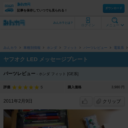
ダウンロード
記事を保存していつでも見られる！
みんカラとは？
ログイン
メニュー
みんカラ
車種別情報
ホンダ
フィット
パーツレビュー
電装系
ヤフオク LED メッセージプレート
パーツレビュー
ホンダ フィット [GE系]
5
評価
購入価格
3,980 円
2011年2月9日
クリップ