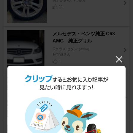
11
メルセデス・ベンツ純正 C63
AMG 純正グリル
Cクラス セダン
[W204]
T-miyaさん
1
カールソン 10/1 BE
Cクラス セダン
[W204]
かっちゃん1号さん
11
AUTOGLYM / プレミアム カー