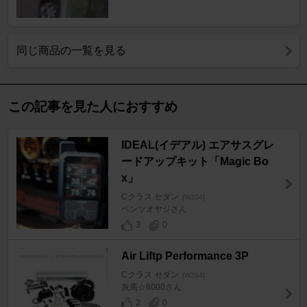
同じ商品の一覧を見る
この記事を見た人におすすめ
IDEAL(イデアル) エアサスグレ
ードアップキット「Magic Bo
x」
Cクラス セダン
[W204]
ベンツオヤジさん
3
0
Air Liftp Performance 3P
Cクラス セダン
[W204]
灰馬☆8000さん
2
0