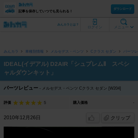
ダウンロード
記事を保存していつでも見られる！
みんカラとは？
ログイン
メニュー
みんカラ
車種別情報
メルセデス・ベンツ
Cクラス セダン
パーツレ
IDEAL(イデアル) D2AIR「シュプレムⅡ スペシ
ャルダウンキット」
パーツレビュー
メルセデス・ベンツ Cクラス セダン [W204]
5
評価
購入価格
-
2010年12月26日
クリップ