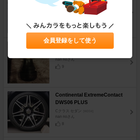
ケア ジャパン スーパー レジン
ポリッシュ
Cクラス セダン
[W204]
うとささん
33
会員登録をして使う
PACIFIC / 太平洋工業 TR412
Cクラス セダン
[W204]
nan noさん
9
Continental ExtremeContact
DWS06 PLUS
Cクラス セダン
[W204]
nan noさん
8