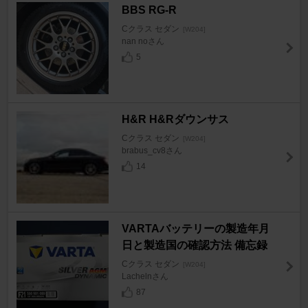
BBS RG-R
Cクラス セダン
[W204]
nan noさん
5
H&R H&Rダウンサス
Cクラス セダン
[W204]
brabus_cv8さん
14
VARTAバッテリーの製造年月
日と製造国の確認方法 備忘録
Cクラス セダン
[W204]
Lachelnさん
87