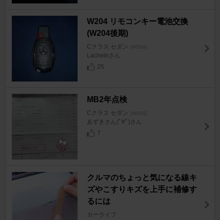
W204 リモコンキー電池交換
(W204後期)
Cクラス セダン
[W204]
Lachelnさん
25
MB2年点検
Cクラス セダン
[W204]
あずきさん(ﾟ∀ﾟ)さん
7
クルマのちょっと気になる線キ
ズやこすりキズを上手に補修す
るには
カーライフ