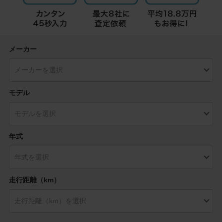
メーカー
モデル
年式
走行距離（km）