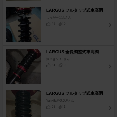
LARGUS フルタップ式車高調
しゅがーぱんさん
49
0
LARGUS 全長調整式車高調
旅々@S.D.Fさん
81
0
LARGUS フルタップ式車高調
Yankita@S.D.Fさん
68
1