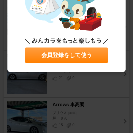
BLITZ DAMPER ZZ-R
プリウス
[30系]
おはよう3さん
13
0
会員登録をして使う
ARROWS 車高調
プリウス
[30系]
hiro...kさん
21
0
Arrows 車高調
プリウス
[30系]
輝__さん
15
0