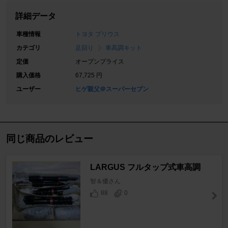
詳細データ
車種情報
トヨタ プリウス
カテゴリ
足回り
車高調キット
定価
オープンプライス
購入価格
67,725 円
ユーザー
ヒゲ親父＠スーパーセブン
同じ商品のレビュー
LARGUS フルタップ式車高調
智＆優さん
88
0