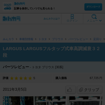
ダウンロード
記事を保存していつでも見られる！
みんカラとは？
ログイン
メニュー
みんカラ
車種別情報
トヨタ
プリウス
パーツレビュー
足回り
LARGUS LARGUSフルタップ式車高調減衰３２
段
パーツレビュー
トヨタ プリウス [30系]
5
評価
購入価格
67,725 円
2011年3月5日
クリップ