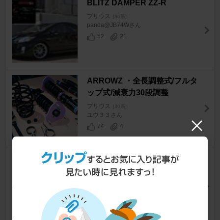
BLITZ DAMPER ZZ-R
プリウス
[30系]
panda@JB74Wさん
52
21
ARROWZ ・全長調整式/フルタ
ップ式/減衰力30段調整
プリウス
[30系]
ユウ３３さん
74
4
XYZ 車高調
プリウス
[30系]
AVANTI＠CAL SOUND LABさん
10
2