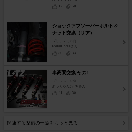
17
50
ショックアブソーバーボルト＆
ナット交換（リア）
プリウス
[30系]
MetalHorseさん
80
33
車高調交換 その1
プリウス
[30系]
あっちゃん@RRさん
41
30
関連する整備の一覧をもっと見る