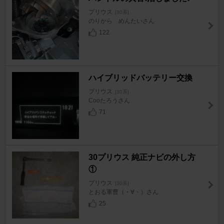
プリウス
[30系]
のりから めんたいさん
122
ハイブリッドバッテリー交換
プリウス
[30系]
Cooたろうさん
71
30プリウス 純正ナビの外し方
①
プリウス
[30系]
とおる軍曹（・∀・）さん
25