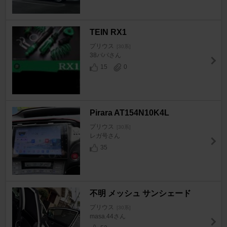
TEIN RX1
プリウス
[30系]
38パパさん
15
0
Pirara AT154N10K4L
プリウス
[30系]
レガ号さん
35
不明 メッシュ サンシェード
プリウス
[30系]
masa.44さん