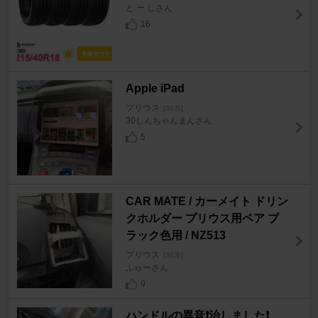
と ー しさん
16
Apple iPad
プリウス
[30系]
30しんちゃんまんさん
5
CAR MATE / カーメイト ドリン
クホルダー プリウス用ペア ブ
ラック色用 / NZ513
プリウス
[30系]
ふゅーさん
9
ハンドルの異音❗️治しました❗️