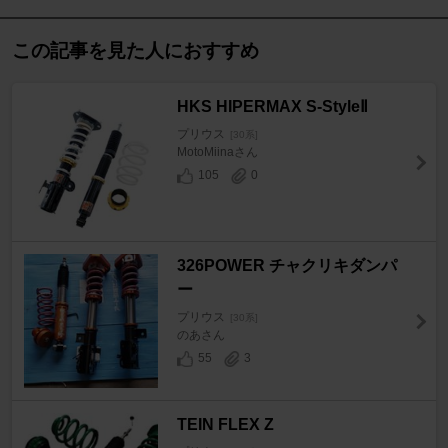
この記事を見た人におすすめ
HKS HIPERMAX S-StyleⅡ
プリウス
[30系]
MotoMiinaさん
105
0
326POWER チャクリキダンパ
ー
プリウス
[30系]
のあさん
55
3
TEIN FLEX Z