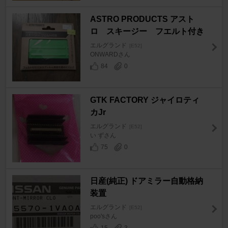
ASTRO PRODUCTS アスト
ロ スキージー フエルト付き
エルグランド
[E52]
ONWARDさん
84
0
GTK FACTORY ジャイロティ
カJr
エルグランド
[E52]
い ずさん
75
0
日産(純正) ドアミラー自動格納
装置
エルグランド
[E52]
poo'sさん