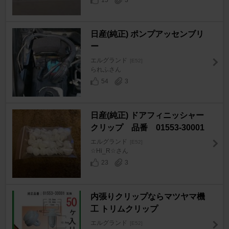
15
3
日産(純正) ポンプアッセンブリ
ー
エルグランド
[E52]
られふさん
54
3
日産(純正) ドアフィニッシャー
クリップ 品番 01553-30001
エルグランド
[E52]
☆Hi_R☆さん
23
3
内張りクリップならマツヤマ機
工 トリムクリップ
エルグランド
[E52]