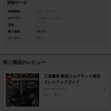
詳細データ
車種情報
日産 エルグランド
カテゴリ
その他
その他
定価
-
購入価格
980 円
ユーザー
h.k_o
同じ商品のレビュー
三栄書房 新型エルグランド速攻
ドレスアップガイド
Giant trevallyさん
5
0