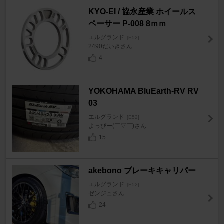
KYO-EI / 協永産業 ホイールス
ペーサー P-008 8ｍｍ
エルグランド
[E52]
2490だいきさん
4
YOKOHAMA BluEarth-RV RV
03
エルグランド
[E52]
よっぴー(￣▽￣)さん
15
akebono ブレーキキャリパー
エルグランド
[E52]
ゼンジュさん
24