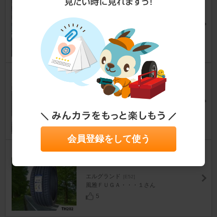
フ
エルグランド
[E52]
TED_V36_370GTさん
11
BLUESEATEC エルグランドE
52車種専用2in1サンシェード
エルグランド
[E52]
カエル｡｡｡さん
6
会員登録をして使う
TRIANGLE EffeX Sport TH202
245/40/20
エルグランド
[E52]
風雅ＦＵＧＡ・・・１さん
5