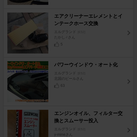
エアクリーナーエレメントとイ
ンテークホース交換
エルグランド
[E52]
たかし♂さん
5
パワーウインドウ・オート化
エルグランド
[E52]
北国のビールさん
63
エンジンオイル、フィルター交
換とスムーサー投入
エルグランド
[E52]
y-mineさん