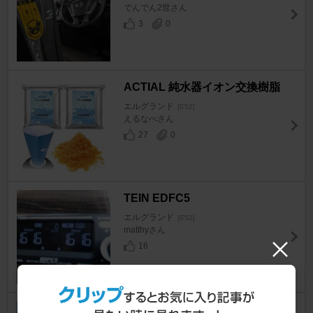
でんでん2世さん
3
0
ACTIAL 純水器イオン交換樹脂
エルグランド
[E52]
えるなべさん
27
0
TEIN EDFC5
エルグランド
[E52]
matthyさん
16
日産(純正) 電動ツインサンルー