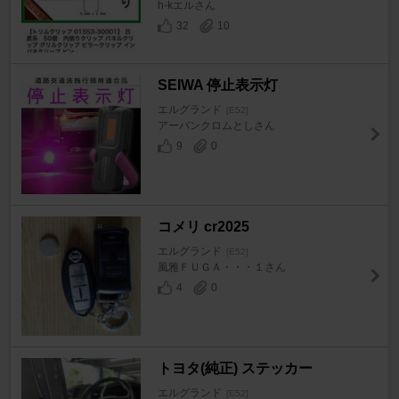
h-kエルさん
32
10
SEIWA 停止表示灯
エルグランド
[E52]
アーバンクロムとしさん
9
0
コメリ cr2025
エルグランド
[E52]
風雅ＦＵＧＡ・・・１さん
4
0
トヨタ(純正) ステッカー
エルグランド
[E52]