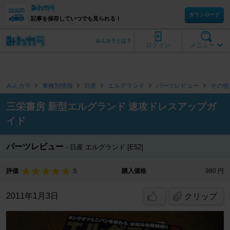
ダウンロード
記事を保存していつでも見られる！
みんカラとは？
ログイン
メニュー
みんカラ
車種別情報
日産
エルグランド
パーツレビュー
その他
三栄書房 新型エルグランド 速攻ドレスアップガ
イド
パーツレビュー
日産 エルグランド [E52]
5
評価
購入価格
980 円
2011年1月3日
クリップ