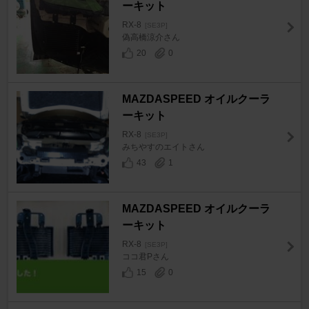
ーキット
RX-8
[SE3P]
偽高橋涼介さん
20
0
MAZDASPEED オイルクーラ
ーキット
RX-8
[SE3P]
みちやすのエイトさん
43
1
MAZDASPEED オイルクーラ
ーキット
RX-8
[SE3P]
ココ君Pさん
15
0