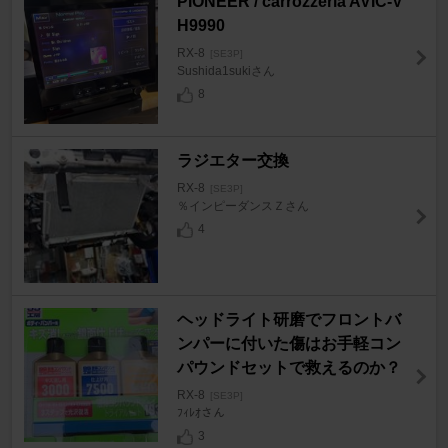
PIONEER / carrozzeria AVIC-V
H9990
RX-8
[SE3P]
Sushida1sukiさん
8
ラジエター交換
RX-8
[SE3P]
％インピーダンスＺさん
4
ヘッドライト研磨でフロントバ
ンパーに付いた傷はお手軽コン
パウンドセットで救えるのか？
RX-8
[SE3P]
ﾌｨﾚｵさん
3