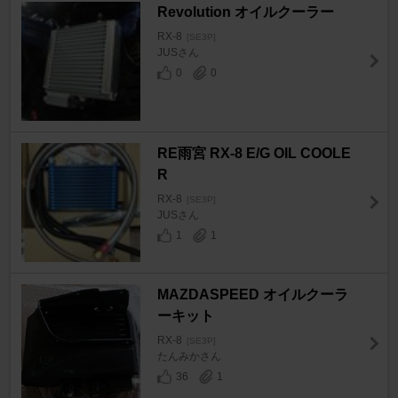
Revolution オイルクーラー
RX-8
[SE3P]
JUSさん
0
0
RE雨宮 RX-8 E/G OIL COOLE
R
RX-8
[SE3P]
JUSさん
1
1
MAZDASPEED オイルクーラ
ーキット
RX-8
[SE3P]
たんみかさん
36
1