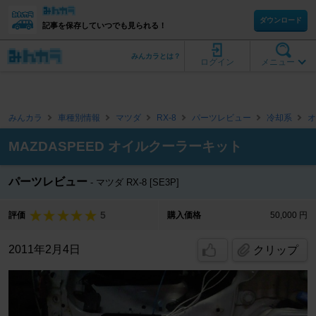
ダウンロード
記事を保存していつでも見られる！
みんカラとは？
ログイン
メニュー
みんカラ
車種別情報
マツダ
RX-8
パーツレビュー
冷却系
オ
MAZDASPEED オイルクーラーキット
パーツレビュー
マツダ RX-8 [SE3P]
5
評価
購入価格
50,000 円
2011年2月4日
クリップ