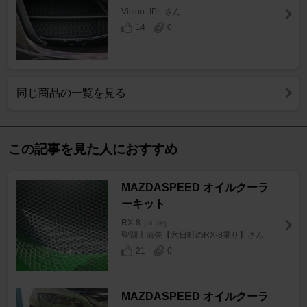
Vision -IPL-さん
14
0
同じ商品の一覧を見る
この記事を見た人におすすめ
MAZDASPEED オイルクーラ
ーキット
RX-8
[SE3P]
聖闘士清矢【六日町のRX-8乗り】さん
21
0
MAZDASPEED オイルクーラ