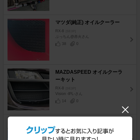
マツダ(純正) オイルクーラー
RX-8
[SE3P]
ぷっちん@赤火さん
38
0
MAZDASPEED オイルクーラ
ーキット
RX-8
[SE3P]
Vision -IPL-さん
14
0
FLEX KOYORAD TYPEM+放
熱塗料ver3
RX-8
[SE3P]