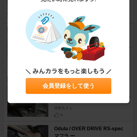
ジカルペッパーさん
16
YOKOHAMA ADVAN Racing A
DVAN Racing RG-D2
RX-8
[SE3P]
いしわた３さん
23
どっかのエキマニ わかる人どこ
会員登録をして使う
のか教えてもらえると嬉しいで
す笑
RX-8
[SE3P]
虎狼丸さん
8
Odula / OVER DRIVE RS-spec
マフラ ー