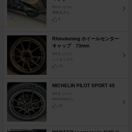
RX-8
[SE3P]
虎狼丸さん
8
Rhinotuning ホイールセンター
キャップ 73mm
RX-8
[SE3P]
ふくもっさん
13
MICHELIN PILOT SPORT 4S
RX-8
[SE3P]
bellwoodさん
15