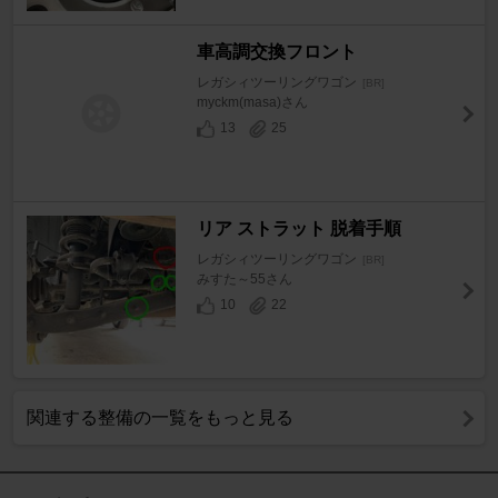
車高調交換フロント
レガシィツーリングワゴン
[BR]
myckm(masa)さん
13
25
リア ストラット 脱着手順
レガシィツーリングワゴン
[BR]
みすた～55さん
10
22
関連する整備の一覧をもっと見る