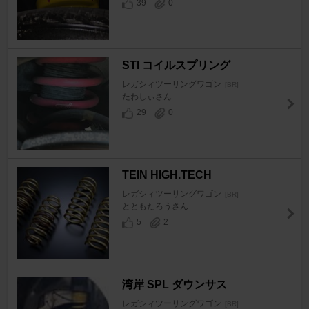
39
0
STI コイルスプリング
レガシィツーリングワゴン
[BR]
たわしぃさん
29
0
TEIN HIGH.TECH
レガシィツーリングワゴン
[BR]
とともたろうさん
5
2
湾岸 SPL ダウンサス
レガシィツーリングワゴン
[BR]