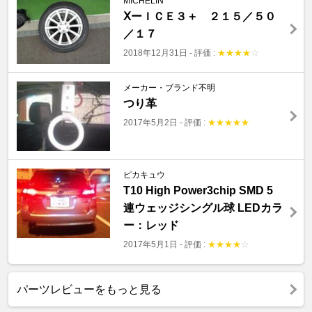
MICHELIN
ⅩーＩＣＥ３＋ ２１５／５０
／１７
2018年12月31日
-
評価 :
★
★
★
★
☆
メーカー・ブランド不明
つり革
2017年5月2日
-
評価 :
★
★
★
★
★
ピカキュウ
T10 High Power3chip SMD 5
連ウェッジシングル球 LEDカラ
ー：レッド
2017年5月1日
-
評価 :
★
★
★
★
☆
パーツレビューをもっと見る