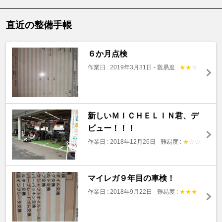
直近の整備手帳
６か月点検
作業日 : 2019年3月31日
-
難易度 :
★
★
☆
新しいＭＩＣＨＥＬＩＮ君、デ
ビュー！！！
作業日 : 2018年12月26日
-
難易度 :
★
☆
☆
マイレガ９年目の車検！
作業日 : 2018年9月22日
-
難易度 :
★
★
★