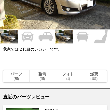
我家では２代目のレガシーです。
パーツ
整備
フォト
燃費
(35)
(45)
(1)
(181)
直近のパーツレビュー