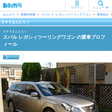
ログイン
メニュー
みんカラ
車種別情報
スバル
レガシィツーリングワゴン
愛車紹介
ＢＲ９まんたろう
ＢＲ９まんたろう
スバル レガシィツーリングワゴン の愛車プロフ
ィール