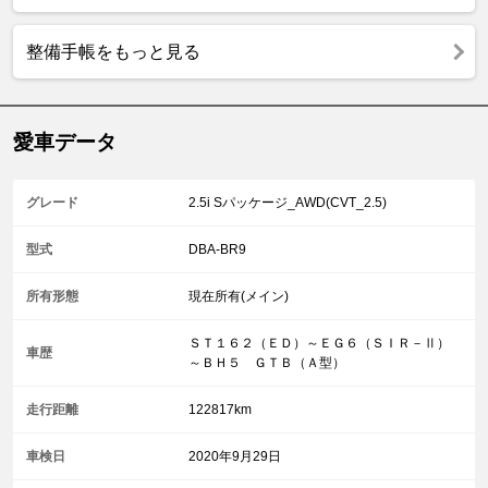
整備手帳をもっと見る
愛車データ
グレード
2.5i Sパッケージ_AWD(CVT_2.5)
型式
DBA-BR9
所有形態
現在所有(メイン)
ＳＴ１６２（ＥＤ）～ＥＧ６（ＳＩＲ－Ⅱ）
車歴
～ＢＨ５ ＧＴＢ（Ａ型）
走行距離
122817km
車検日
2020年9月29日