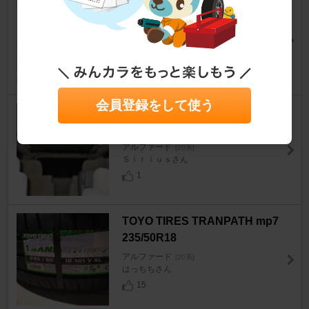
PROSTAFF モンスター バック
オンブラック
アルファード
[20系]
MIZ-K5さん
27
0
会員登録をして使う
YAC RV-51マルチグリップバー
BK＆RV-53マルチネット
アルファード
[20系]
Ｓｉｒｉｕｓさん
1
TOYO TIRES TRANPATH mp7
235/50R18
アルファード
[20系]
はっちちさん
15