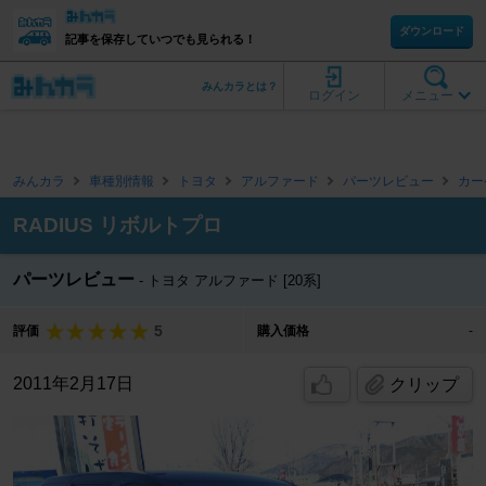
ダウンロード
記事を保存していつでも見られる！
みんカラとは？
ログイン
メニュー
みんカラ
車種別情報
トヨタ
アルファード
パーツレビュー
カー
RADIUS リボルトプロ
パーツレビュー
トヨタ アルファード [20系]
5
評価
購入価格
-
2011年2月17日
クリップ