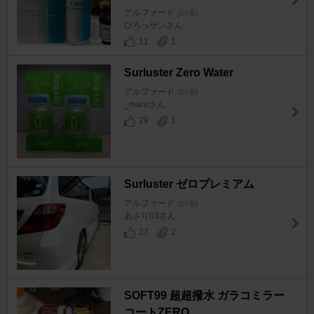
アルファード
[20系]
ひろっサンさん
11
1
Surluster Zero Water
アルファード
[20系]
_maruさん
29
1
Surluster ゼロプレミアム
アルファード
[20系]
あさり03さん
27
2
SOFT99 超超撥水 ガラコミラー
コートZERO