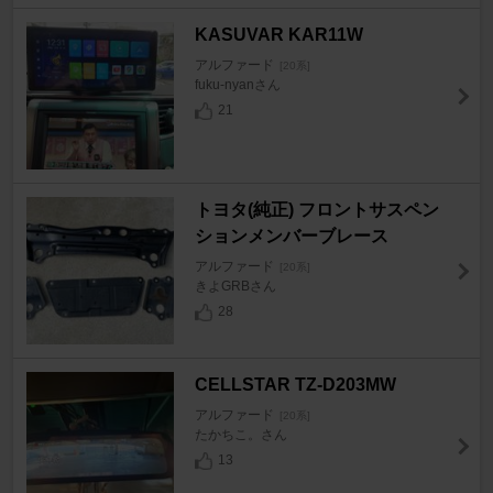
KASUVAR KAR11W
アルファード
[20系]
fuku-nyanさん
21
トヨタ(純正) フロントサスペン
ションメンバーブレース
アルファード
[20系]
きよGRBさん
28
CELLSTAR TZ-D203MW
アルファード
[20系]
たかちこ。さん
13