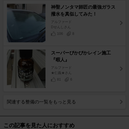
神聖ノンタマ師匠の最強ガラス
撥水を真似してみた！
アルファード
Dせんしさん
106
8
スーパーぴかぴかレイン施工
『暇人』
アルファード
★仁義★さん
81
6
関連する整備の一覧をもっと見る
この記事を見た人におすすめ