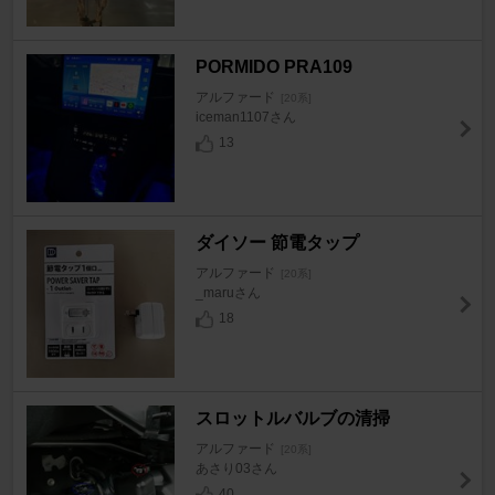
PORMIDO PRA109
アルファード
[20系]
iceman1107さん
13
ダイソー 節電タップ
アルファード
[20系]
_maruさん
18
スロットルバルブの清掃
アルファード
[20系]
あさり03さん
40