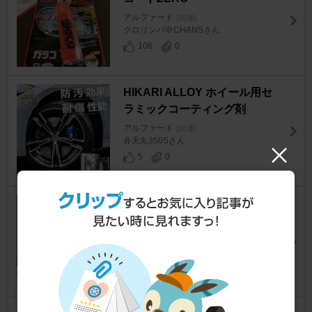
アルファード
[20系]
クロリンパ＠CHANSさん
106
0
HIKARI ALLOY ホイール用セ
ラミックコーティング剤
アルファード
[20系]
弁天丸350Sさん
5
0
VooDooRide GO-X
アルファード
[20系]
ACTIVE HEARTさん
19
0