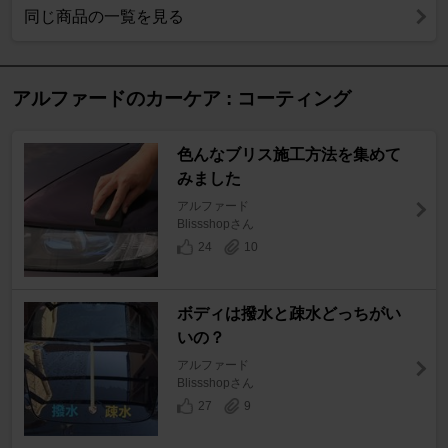
同じ商品の一覧を見る
アルファードのカーケア : コーティング
色んなブリス施工方法を集めて
みました
アルファード
Blissshopさん
24
10
ボディは撥水と疎水どっちがい
いの？
アルファード
Blissshopさん
27
9