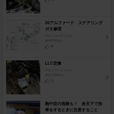
20アルファード ステアリング
ガタ修理
アルファード
[20系]
point7iiiさん
45
LLC交換
アルファード
[20系]
あさり03さん
21
熱中症の危険も！ 炎天下で洗
車をするときに注意すること