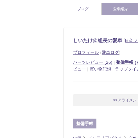
ブログ
愛車紹介
しいたけ@組長の愛車
[
日産 
プロフィール
(
愛車ログ
)
パーツレビュー (26)
|
整備手帳 (7
ビュー
|
買い物記録
|
ラップタイ
<< アライメ
整備手帳