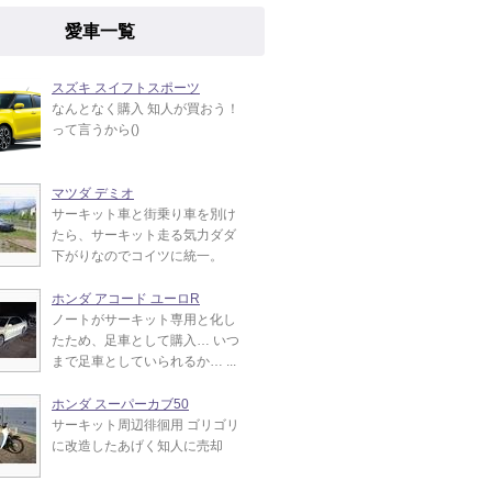
愛車一覧
スズキ スイフトスポーツ
なんとなく購入 知人が買おう！
って言うから()
マツダ デミオ
サーキット車と街乗り車を別け
たら、サーキット走る気力ダダ
下がりなのでコイツに統一。
ホンダ アコード ユーロR
ノートがサーキット専用と化し
たため、足車として購入… いつ
まで足車としていられるか… ...
ホンダ スーパーカブ50
サーキット周辺徘徊用 ゴリゴリ
に改造したあげく知人に売却