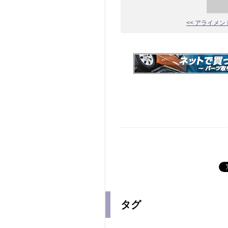
<< アライメ
タグ