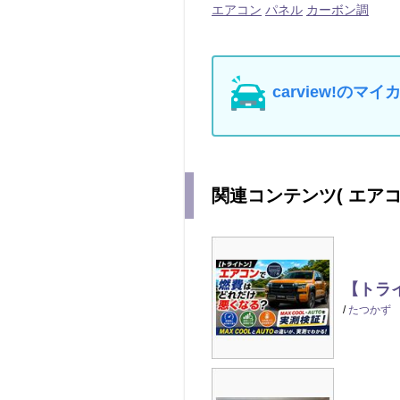
エアコン
パネル
カーボン調
carview!の
関連コンテンツ
( エア
【トライ
/
たつかず