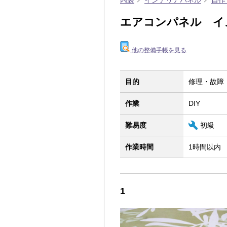
内装
インテリアパネル
自作
エアコンパネル イ
他の整備手帳を見る
目的
修理・故障
作業
DIY
難易度
初級
作業時間
1時間以内
1