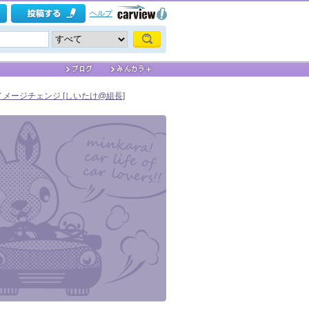
ヘルプ
メージチェンジ [しいたけ@組長]