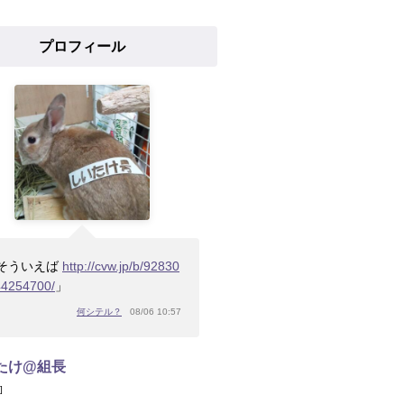
プロフィール
そういえば
http://cvw.jp/b/92830
44254700/
」
何シテル？
08/06 10:57
たけ@組長
]