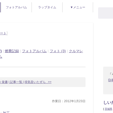
フォトアルバム
ラップタイム
▼メニュー
]
ノート
)
|
燃費記録
|
フォトアルバム
|
フォト (3)
|
クルマレ
ム
「
0/
ント覚書
| 記事一覧 |
排気音いたずら >>
作業日：2012年1月23日
しい
[
茨城県