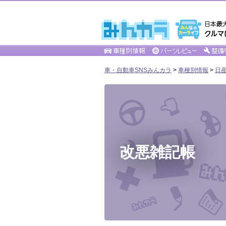
車・自動車SNSみんカラ
>
車種別情報
>
日
改悪雑記帳