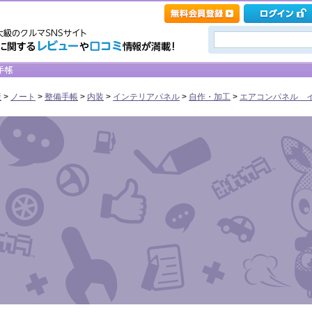
産
>
ノート
>
整備手帳
>
内装
>
インテリアパネル
>
自作・加工
>
エアコンパネル イ