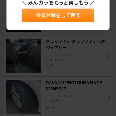
ホンダ シビックＴｙｐｅ-Ｒ用
サイドウインカー
ストリーム
会員登録をして使う
[RN6/7/8/9]
ゲン＠青豚さん
0
クラッツィオ クラッツィオラグ
ジュアリー
ストリーム
[RN6/7/8/9]
Yuuki.Dさん
0
DAVANTI PROTOURA RACE
225/45R17
ストリーム
[RN6/7/8/9]
hani_575さん
11