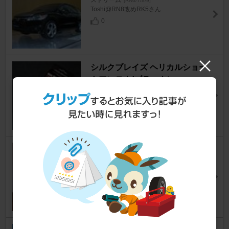
[RN6/7/8/9]
Toshi@RN8改めRK5さん
0
シルクブレイズ ヘリカルショー
トアンテナ(ブラック）
ストリーム
[RN6/7/8/9]
lilim.18th.Angelさん
0
ＳＥＩＫＯ ＥＸ１７１プレート
カバー
ストリーム
[RN6/7/8/9]
ranbaさん
0