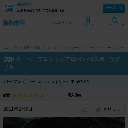
ダウンロード
記事を保存していつでも見られる！
みんカラとは？
ログイン
メニュー
みんカラ
車種別情報
ホンダ
ストリーム
パーツレビュー
ボディ
無限 クーペ フロントエアロバンパ/スポーツグ
リル
パーツレビュー
ホンダ ストリーム [RN6/7/8/9]
5
評価
購入価格
-
2011年2月6日
クリップ