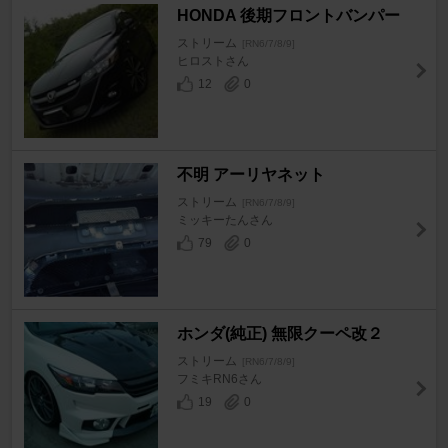
HONDA 後期フロントバンパー
ストリーム
[RN6/7/8/9]
ヒロストさん
12
0
不明 アーリヤネット
ストリーム
[RN6/7/8/9]
ミッキーたんさん
79
0
ホンダ(純正) 無限クーペ改２
ストリーム
[RN6/7/8/9]
フミキRN6さん
19
0