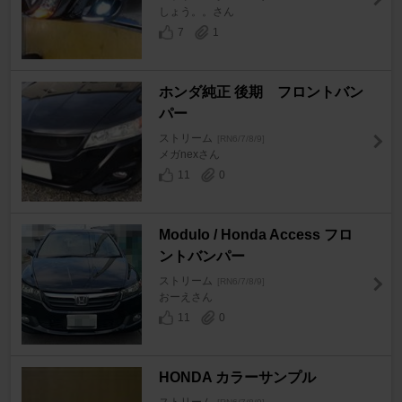
しょう。。さん
7
1
ホンダ純正 後期 フロントバン
パー
ストリーム
[RN6/7/8/9]
メガnexさん
11
0
Modulo / Honda Access フロ
ントバンパー
ストリーム
[RN6/7/8/9]
おーえさん
11
0
HONDA カラーサンプル
ストリーム