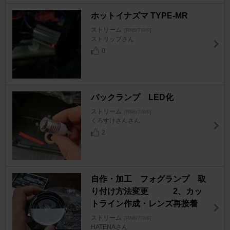
ホットイナズマ TYPE-MR
ストリーム
[RN6/7/8/9]
ストリップさん
0
バックランプ LED化
ストリーム
[RN6/7/8/9]
くろすけさんさん
2
自作・加工 フォグランプ 取
り付け方法変更 2、カッ
トライン作成・レンズ再接着
ストリーム
[RN6/7/8/9]
HATENAさん