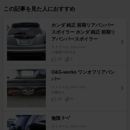
この記事を見た人におすすめ
ホンダ 純正 前期リアバンパー
スポイラー ホンダ 純正 前期リ
アバンパースポイラー
ストリーム
[RN6/7/8/9]
小僧@ｲｼｶﾜさん
10
1
O&G-works ワンオフリアバン
パー
ストリーム
[RN6/7/8/9]
大輔さん
16
0
無限 ｸｰﾍﾟ
ストリーム
[RN6/7/8/9]