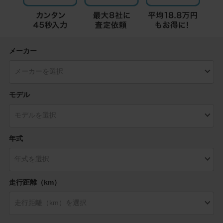
メーカー
モデル
年式
走行距離（km）