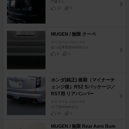
門倉さん
11
0
MUGEN / 無限 クーペ
ストリーム
[RN6/7/8/9]
ほっほ隊長@simpleさん
8
0
ホンダ(純正) 後期（マイナーチ
ェンジ後）RSZ Sパッケージ／
RST用 リアバンパー
ストリーム
[RN6/7/8/9]
ひで@simpleさん
14
1
MUGEN / 無限 Rear Aero Bum