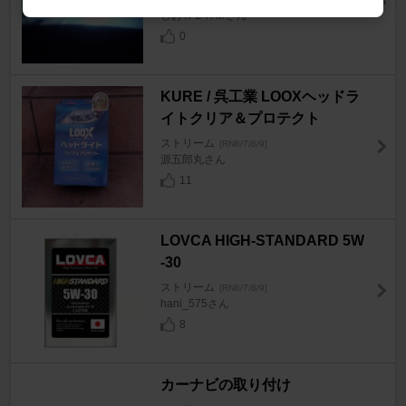
しおＲＥＡＭさん
0
KURE / 呉工業 LOOXヘッドラ
イトクリア＆プロテクト
ストリーム
[RN6/7/8/9]
源五郎丸さん
11
LOVCA HIGH-STANDARD 5W
-30
ストリーム
[RN6/7/8/9]
hani_575さん
8
カーナビの取り付け