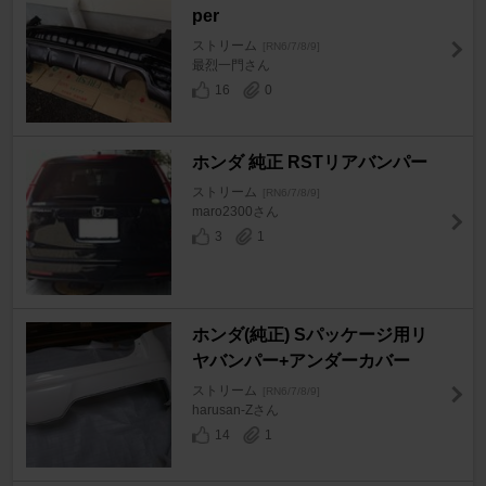
per
ストリーム
[RN6/7/8/9]
最烈一門さん
16
0
ホンダ 純正 RSTリアバンパー
ストリーム
[RN6/7/8/9]
maro2300さん
3
1
ホンダ(純正) Sパッケージ用リ
ヤバンパー+アンダーカバー
ストリーム
[RN6/7/8/9]
harusan-Zさん
14
1