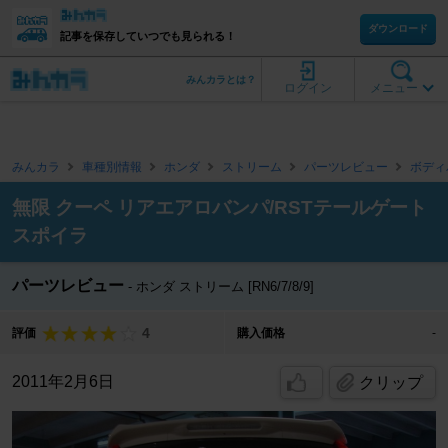
ダウンロード
記事を保存していつでも見られる！
みんカラとは？
ログイン
メニュー
みんカラ
車種別情報
ホンダ
ストリーム
パーツレビュー
ボディ
無限 クーペ リアエアロバンパ/RSTテールゲート
スポイラ
パーツレビュー
ホンダ ストリーム [RN6/7/8/9]
4
評価
購入価格
-
2011年2月6日
クリップ