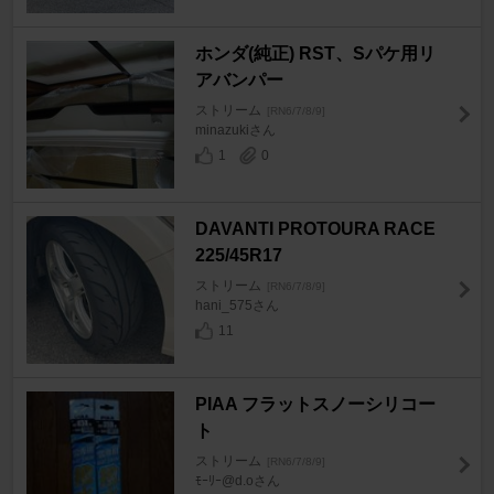
ホンダ(純正) RST、Sパケ用リ
アバンパー
ストリーム
[RN6/7/8/9]
minazukiさん
1
0
DAVANTI PROTOURA RACE
225/45R17
ストリーム
[RN6/7/8/9]
hani_575さん
11
PIAA フラットスノーシリコー
ト
ストリーム
[RN6/7/8/9]
ﾓｰﾘｰ@d.oさん