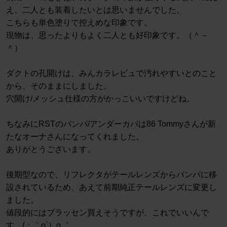
え、二人とも装着したいとは思いませんでした。
こちらも単色塗りで控えめな印象です。
現物は、思ったよりもよく二人とも好印象です。（＾－
＾）
ダクトの孔開けは、みんカラレビュで汚れやすいとのこと
から、そのままにしました。
穴開け/メッシュ仕様の方がかっこいいですけどね。
ちなみにRSTのバンパ/アンダーカバは86 Tommyさんが新
たなオーナさんになってくれました。
ありがとうございます。
後期型なので、リフレクタがテールレンズからバンパに移
設されているため、あえて前期純正テールレンズに変更し
ました。
値段的にはブラッセン買えそうですが、これでいいんで
す。(；｀o´）o゛