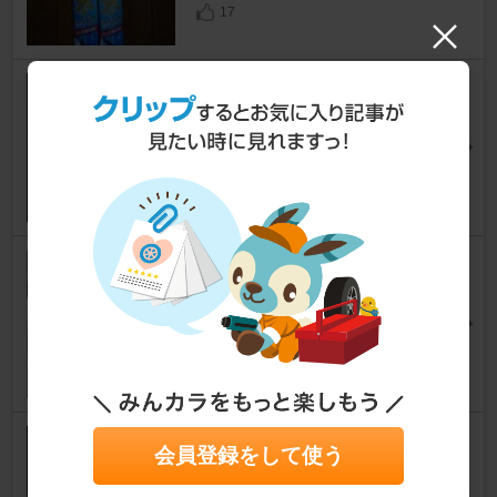
17
不明 エアバルブキャップ レッ
ド
ストリーム
[RN6/7/8/9]
Ｍａｃｋｓさん
0
FUJITSUBO AUTHORIZE S
ストリーム
[RN6/7/8/9]
Yudayahさん
6
ソーラム プラズマゼノン 純正
会員登録をして使う
交換6000k
ストリーム
[RN6/7/8/9]