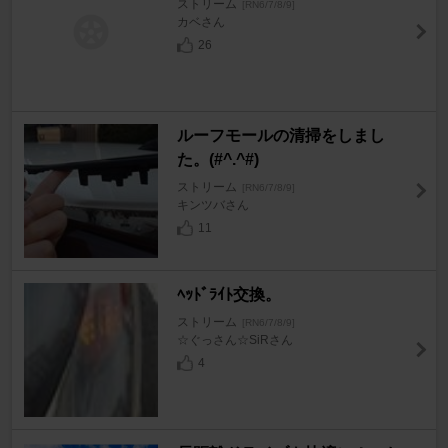
ストリーム
[RN6/7/8/9]
カベさん
26
ルーフモールの清掃をしまし
た。(#^.^#)
ストリーム
[RN6/7/8/9]
キンツバさん
11
ﾍｯﾄﾞﾗｲﾄ交換。
ストリーム
[RN6/7/8/9]
☆ぐっさん☆SiRさん
4