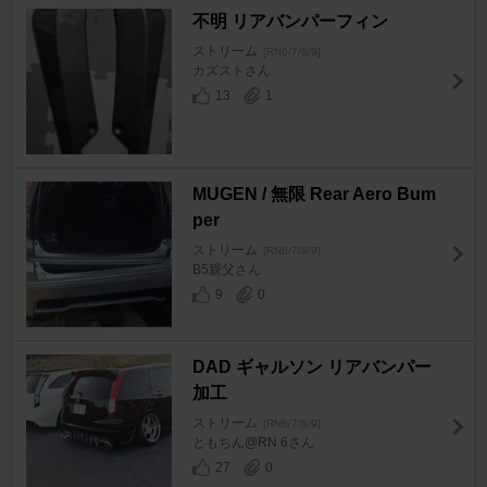
不明 リアバンパーフィン
ストリーム
[RN6/7/8/9]
カズストさん
13
1
MUGEN / 無限 Rear Aero Bum
per
ストリーム
[RN6/7/8/9]
B5親父さん
9
0
DAD ギャルソン リアバンパー
加工
ストリーム
[RN6/7/8/9]
ともちん@RN 6さん
27
0