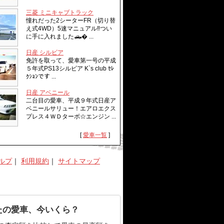
三菱 ミニキャブトラック
憧れだった2シーターFR（切り替
え式4WD）5速マニュアル‼︎つい
に手に入れました🛻� ...
日産 シルビア
免許を取って、愛車第一号の平成
５年式PS13シルビア K`s club ｾﾚ
ｸｼｮﾝです ...
日産 アベニール
二台目の愛車、平成９年式日産ア
ベニールサリュー！エアロエクス
プレス４ＷＤターボ☆エンジン ...
[
愛車一覧
]
ルプ
｜
利用規約
｜
サイトマップ
たの愛車、今いくら？