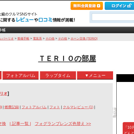
ッパーリオ
>
整備手帳
>
電装系
>
その他
>
その他
>
ホーン交換 [TERIO]
ＴＥＲＩＯの部屋
フォトアルバム
ラップタイム
▼メニュー
]
ーリオ
)
|
燃費記録
|
フォトアルバム
|
フォト
|
クルマレビュー (1)
|
交換
| 記事一覧 |
フォグランプレンズ色替え >>
「10
どん