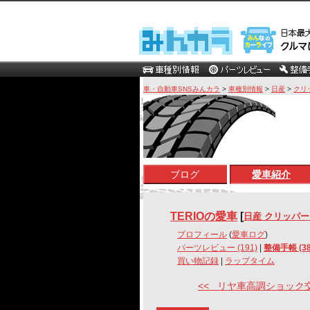
車・自動車SNSみんカラ
>
車種別情報
>
日産
>
クリ
ブログ
愛車紹介
TERIOの愛車
[
日産 クリッパ
プロフィール
(
愛車ログ
)
パーツレビュー (191)
|
整備手帳 (38
買い物記録
|
ラップタイム
<< リヤ車高調ショック