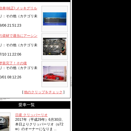
動車(純正) メッキグリル
リ：その他（カテゴリ未
8/06 21:51:23
の資材で適当にアーシン
リ：その他（カテゴリ未
7/10 11:22:06
塗装完了！その後
リ：その他（カテゴリ未
0/01 08:12:26
[
他のクリップをチェック
]
愛車一覧
日産 クリッパーリオ
2017年（平成29年）6月30日、
本日よりクリッパーリオ（u72
w）のオーナーになりま ...