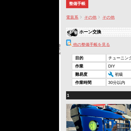
整備手帳
電装系
その他
その他
ホーン交換
他の整備手帳を見る
目的
チューニン
作業
DIY
難易度
初級
作業時間
30分以内
1