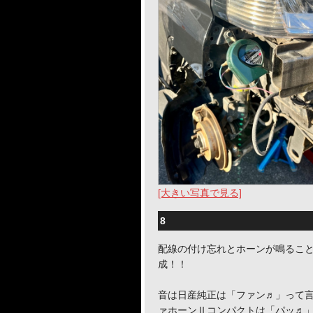
[大きい写真で見る]
8
配線の付け忘れとホーンが鳴るこ
成！！
音は日産純正は「ファン♬」って
ァホーンⅡコンパクトは「パッ♬」