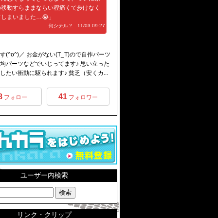
の移動すらままならい程痛くて歩けなく
しまいました…😭」
何シテル？
11/03 09:27
です(^o^)／ お金がない(T_T)ので自作パーツ
均パーツなどでいじってます♪ 思い立った
したい衝動に駆られます♪ 貧乏（安くカ...
8
41
フォロー
フォロワー
ユーザー内検索
リンク・クリップ