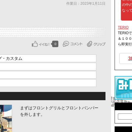
作業日：2023年1月11日
の中
なって
TERIO
TERIO
＆１００
0
ら即実行
グ・カスタム
3
まずはフロントグリルとフロントバンパー
を外します。