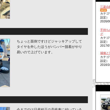
三菱自
カテゴ
設定）
2026/0
手持ち
グ
カテゴ
ちょっと面倒ですけどジャッキアップして
設定）
2017/0
タイヤを外したほうがバンパー脱着がやり
易いので上げています。
補修と
カテゴ
設定）
2016/1
今までのは日産純正の高級車に付いている