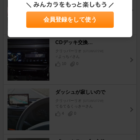
クリッパーリオ
[U71W/U72W]
♂よっち♂さん
1
0
会員登録をして使う
CDデッキ交換…
クリッパーリオ
[U71W/U72W]
♂よっち♂さん
10
0
ダッシュが寂しいので
クリッパーリオ
[U71W/U72W]
てるてるくっきーさん
4
0