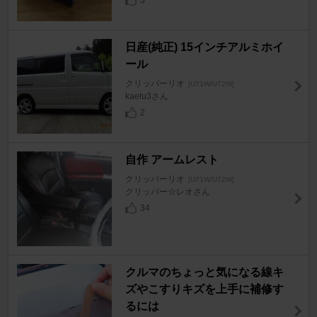
日産(純正) 15インチアルミホイ
ール
クリッパーリオ
[U71W/U72W]
kaelu3さん
2
自作 アームレスト
クリッパーリオ
[U71W/U72W]
クリッパー☆レオさん
34
クルマのちょっと気になる線キ
ズやこすりキズを上手に補修す
るには