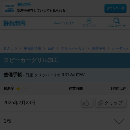
ダウンロード
記事を保存していつでも見られる！
みんカラとは？
ログイン
メニュー
みんカラ
車種別情報
日産
クリッパーリオ
整備手帳
オーディオ
スピーカーグリル加工
整備手帳
日産 クリッパーリオ [U71W/U72W]
難易度
作業時間
1時間以内
2025年2月23日
クリップ
1/5