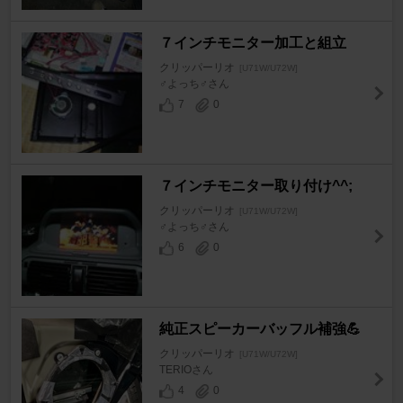
７インチモニター加工と組立
クリッパーリオ
[U71W/U72W]
♂よっち♂さん
7
0
７インチモニター取り付け^^;
クリッパーリオ
[U71W/U72W]
♂よっち♂さん
6
0
純正スピーカーバッフル補強💪
クリッパーリオ
[U71W/U72W]
TERIOさん
4
0