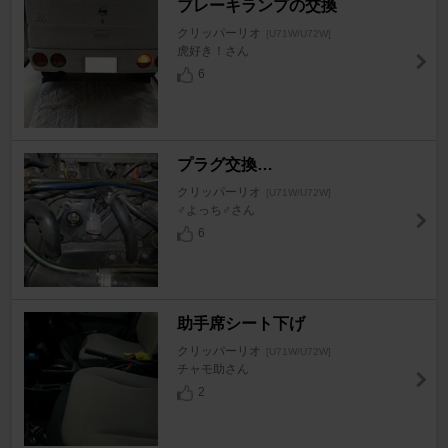
ブレーキランプの交換
クリッパーリオ
[U71W/U72W]
虎好き！さん
6
プラグ交換…
クリッパーリオ
[U71W/U72W]
♂よっち♂さん
6
助手席シート下げ
クリッパーリオ
[U71W/U72W]
チャモ助さん
2