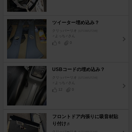
ツイーター埋め込み？
クリッパーリオ
[U71W/U72W]
♂よっち♂さん
6
0
USBコードの埋め込み？
クリッパーリオ
[U71W/U72W]
♂よっち♂さん
12
0
フロントドア内張りに吸音材貼
り付け♬
クリッパーリオ
[U71W/U72W]