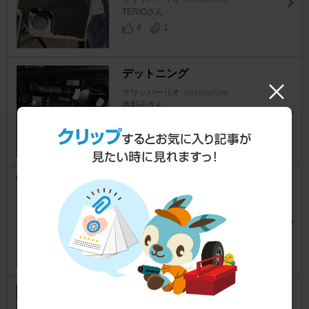
TERIOさん
4
1
デットニング
クリッパーリオ
[U71W/U72W]
赤影卍さん
2
0
carrozzeria TVM-W910
クリッパーリオ
[U71W/U72W]
yan@のんちさん
4
0
ウーハー取り付け^^;