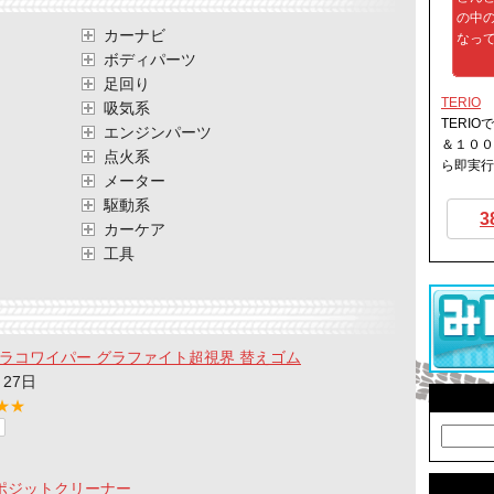
の中
カーナビ
なって
ボディパーツ
足回り
TERIO
吸気系
TERIO
エンジンパーツ
＆１００
点火系
ら即実行
メーター
駆動系
3
カーケア
工具
 ガラコワイパー グラファイト超視界 替えゴム
月27日
★★
デポジットクリーナー