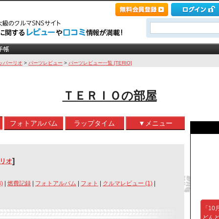
ッパーリオ
>
パーツレビュー
>
パーツレビュー一覧 [TERIO]
ＴＥＲＩＯの部屋
フォトアルバム
ラップタイム
▼メニュー
]
ーリオ
)
|
燃費記録
|
フォトアルバム
|
フォト
|
クルマレビュー (1)
|
「10
どん