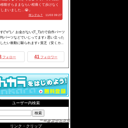
の移動すらままならい程痛くて歩けなく
しまいました…😭」
何シテル？
11/03 09:27
です(^o^)／ お金がない(T_T)ので自作パーツ
均パーツなどでいじってます♪ 思い立った
したい衝動に駆られます♪ 貧乏（安くカ...
8
41
フォロー
フォロワー
ユーザー内検索
リンク・クリップ