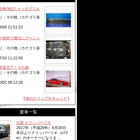
動車(純正) メッキグリル
リ：その他（カテゴリ未
8/06 21:51:23
の資材で適当にアーシン
リ：その他（カテゴリ未
7/10 11:22:06
塗装完了！その後
リ：その他（カテゴリ未
0/01 08:12:26
[
他のクリップをチェック
]
愛車一覧
日産 クリッパーリオ
2017年（平成29年）6月30日、
本日よりクリッパーリオ（u72
w）のオーナーになりま ...