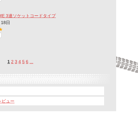
HOME 3連ソケットコードタイプ
月18日
★
1
2
3
4
5
6
...
レビュー