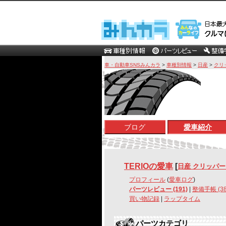
車・自動車SNSみんカラ
>
車種別情報
>
日産
>
クリ
ブログ
愛車紹介
TERIOの愛車
[
日産 クリッパ
プロフィール
(
愛車ログ
)
パーツレビュー (191)
|
整備手帳 (38
買い物記録
|
ラップタイム
パーツカテゴリ