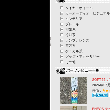
タイヤ・ホイール
カーオーディオ、ビジュアル
インテリア
ブレーキ
排気系
冷却系
ランプ、レンズ
電装系
ケミカル系
グッズ・アクセサリー
その他
パーツレビュー一覧
SOFT99
2026年07
評価 :
★★
ENEOS 