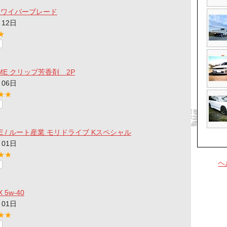
ロワイパーブレード
月12日
★
HOME クリップ芳香剤 2P
月06日
★★
IVE / ルート産業 モリドライブ Kスペシャル
月01日
★★
ヘ
X 5w-40
月01日
★★