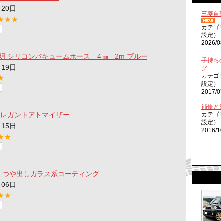
月20日
三菱自
★★★
カテゴ
設定）
2026/0
明 シリコンバキュームホース 4㎜ 2m ブルー
手持ち
月19日
グ
カテゴ
★
設定）
2017/0
補修と
エレガントアトマイザー
カテゴ
設定）
月15日
2016/1
★★
FF つや出しガラス系コーティング
月06日
★★