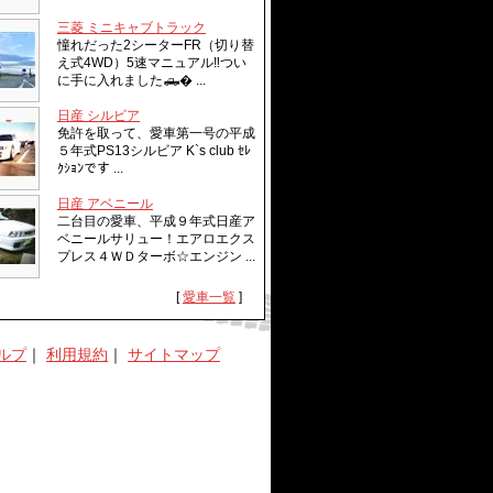
三菱 ミニキャブトラック
憧れだった2シーターFR（切り替
え式4WD）5速マニュアル‼︎つい
に手に入れました🛻� ...
日産 シルビア
免許を取って、愛車第一号の平成
５年式PS13シルビア K`s club ｾﾚ
ｸｼｮﾝです ...
日産 アベニール
二台目の愛車、平成９年式日産ア
ベニールサリュー！エアロエクス
プレス４ＷＤターボ☆エンジン ...
[
愛車一覧
]
ルプ
｜
利用規約
｜
サイトマップ