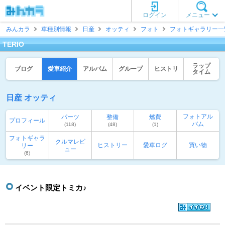
ログイン
メニュー
みんカラ
車種別情報
日産
オッティ
フォト
フォトギャラリー一
TERIO
ラップ
ブログ
愛車紹介
アルバム
グループ
ヒストリ
タイム
日産 オッティ
フォトアル
パーツ
整備
燃費
プロフィール
バム
(118)
(48)
(1)
フォトギャラ
クルマレビ
ヒストリー
愛車ログ
買い物
リー
ュー
(6)
イベント限定トミカ♪