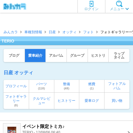
ログイン
メニュー
みんカラ
車種別情報
日産
オッティ
フォト
フォトギャラリー一覧 [
TERIO
ラップ
ブログ
愛車紹介
アルバム
グループ
ヒストリ
タイム
日産 オッティ
フォトアル
パーツ
整備
燃費
プロフィール
バム
(118)
(48)
(1)
フォトギャラ
クルマレビ
ヒストリー
愛車ログ
買い物
リー
ュー
(6)
イベント限定トミカ♪
TERIO - 12/08/06 06:40