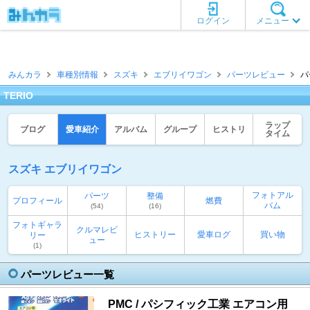
ログイン
メニュー
みんカラ
車種別情報
スズキ
エブリイワゴン
パーツレビュー
パ
TERIO
ラップ
ブログ
愛車紹介
アルバム
グループ
ヒストリ
タイム
スズキ エブリイワゴン
フォトアル
パーツ
整備
プロフィール
燃費
バム
(54)
(16)
フォトギャラ
クルマレビ
ヒストリー
愛車ログ
買い物
リー
ュー
(1)
パーツレビュー一覧
PMC / パシフィック工業 エアコン用