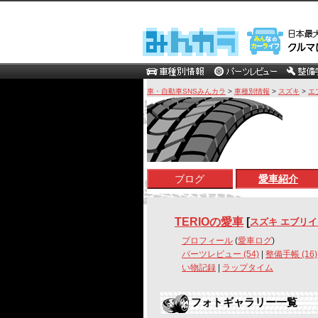
車・自動車SNSみんカラ
>
車種別情報
>
スズキ
>
エ
ブログ
愛車紹介
TERIOの愛車
[
スズキ エブリ
プロフィール
(
愛車ログ
)
パーツレビュー (54)
|
整備手帳 (16)
い物記録
|
ラップタイム
フォトギャラリー一覧