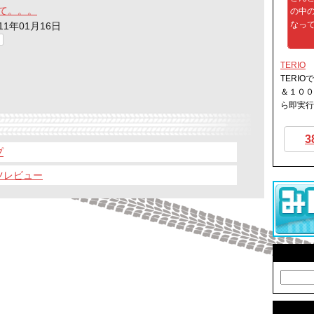
て。。。
の中
なって
011年01月16日
TERIO
TERIO
＆１００
ら即実行
3
プ
ツレビュー