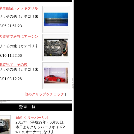
動車(純正) メッキグリル
リ：その他（カテゴリ未
8/06 21:51:23
の資材で適当にアーシン
リ：その他（カテゴリ未
7/10 11:22:06
塗装完了！その後
リ：その他（カテゴリ未
0/01 08:12:26
[
他のクリップをチェック
]
愛車一覧
日産 クリッパーリオ
2017年（平成29年）6月30日、
本日よりクリッパーリオ（u72
w）のオーナーになりま ...