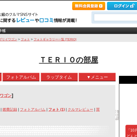
ブリイワゴン
>
フォト
>
フォトギャラリー一覧 [TERIO]
ＴＥＲＩＯの部屋
フォトアルバム
ラップタイム
▼メニュー
]
イワゴン
|
燃費記録
|
フォトアルバム
|
フォト (1)
|
クルマレビュー
|
買
「10
どん