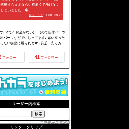
の移動すらままならい程痛くて歩けなく
しまいました…😭」
何シテル？
11/03 09:27
です(^o^)／ お金がない(T_T)ので自作パーツ
均パーツなどでいじってます♪ 思い立った
したい衝動に駆られます♪ 貧乏（安くカ...
8
41
フォロー
フォロワー
ユーザー内検索
リンク・クリップ