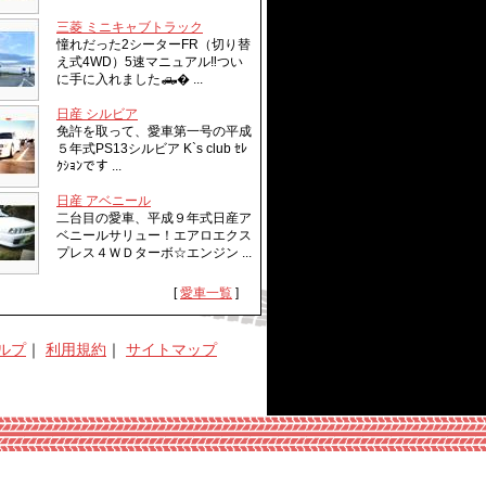
三菱 ミニキャブトラック
憧れだった2シーターFR（切り替
え式4WD）5速マニュアル‼︎つい
に手に入れました🛻� ...
日産 シルビア
免許を取って、愛車第一号の平成
５年式PS13シルビア K`s club ｾﾚ
ｸｼｮﾝです ...
日産 アベニール
二台目の愛車、平成９年式日産ア
ベニールサリュー！エアロエクス
プレス４ＷＤターボ☆エンジン ...
[
愛車一覧
]
ルプ
｜
利用規約
｜
サイトマップ