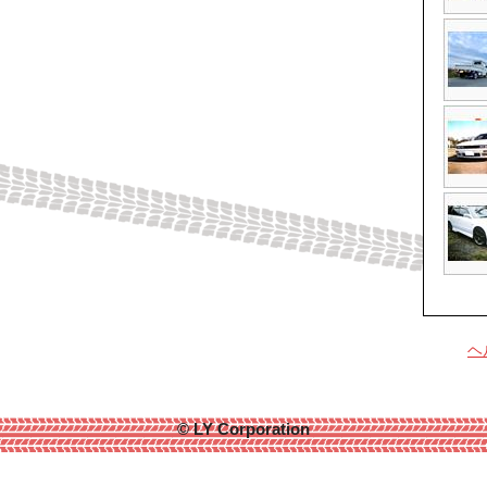
ヘ
© LY Corporation