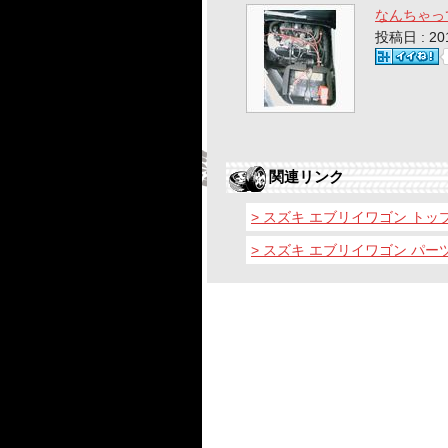
なんちゃっ
投稿日 : 2
関連リンク
> スズキ エブリイワゴン トッ
> スズキ エブリイワゴン パー