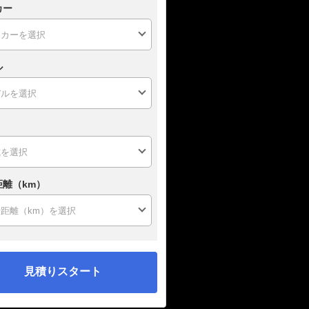
カー
ル
距離（km）
見積りスタート