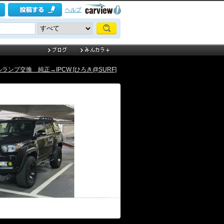
ヘルプ
ランプ交換 純正→IPCW [ひろき@SURF]