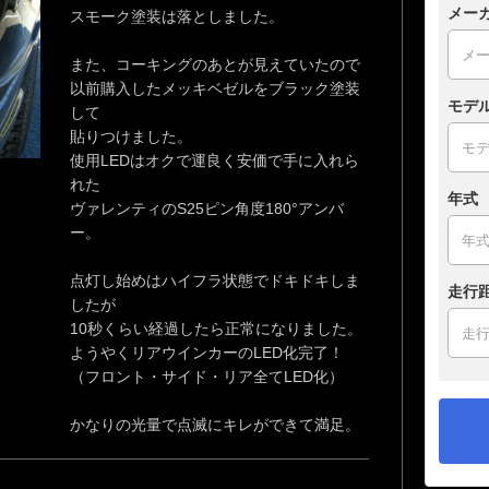
メー
スモーク塗装は落としました。
また、コーキングのあとが見えていたので
以前購入したメッキベゼルをブラック塗装
モデ
して
貼りつけました。
使用LEDはオクで運良く安価で手に入れら
れた
年式
ヴァレンティのS25ピン角度180°アンバ
ー。
点灯し始めはハイフラ状態でドキドキしま
走行
したが
10秒くらい経過したら正常になりました。
ようやくリアウインカーのLED化完了！
（フロント・サイド・リア全てLED化）
かなりの光量で点滅にキレができて満足。