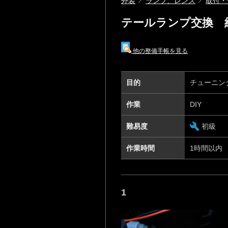
外装
ランプ、レンズ
取付・
テールランプ交換 純
他の整備手帳を見る
目的
チューニン
作業
DIY
難易度
初級
作業時間
1時間以内
1