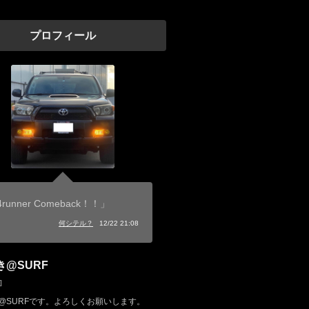
プロフィール
runner Comeback！！」
何シテル？
12/22 21:08
き@SURF
]
@SURFです。よろしくお願いします。