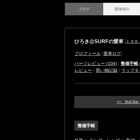
ブログ
愛車紹介
ひろき@SURFの愛車
[
トヨタ
プロフィール
(
愛車ログ
)
パーツレビュー (104)
|
整備手帳 (
レビュー
|
買い物記録
|
ラップタ
<< Bull B
整備手帳