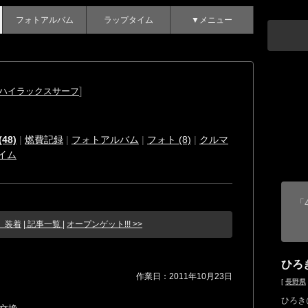
フォトアルバム
ラップタイム
▼メニュー
]
 ハイラックスサーフ
48)
|
燃費記録
|
フォトアルバム
|
フォト (8)
|
クルマ
イム
「4
ar 装着
| 記事一覧 |
オープンゲット!!! >>
ひろ
作業日：2011年10月23日
[
長野県
ひろき