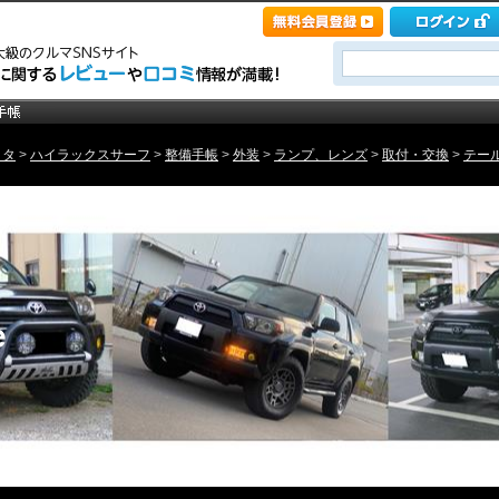
ヨタ
>
ハイラックスサーフ
>
整備手帳
>
外装
>
ランプ、レンズ
>
取付・交換
>
テール
e