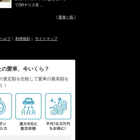
てGRヤリス笑 ...
[
愛車一覧
]
ヘルプ
｜
利用規約
｜
サイトマップ
たの愛車、今いくら？
の査定額を比較して愛車の最高額を
う！