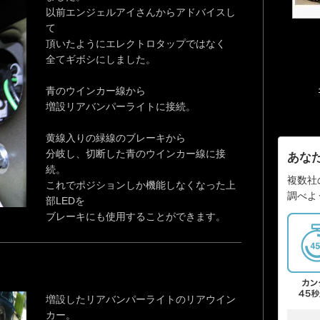
以前エンジェルアイさんからアドバイスし
て
頂いたようにエレクトロタップではなく
全てギボシにしました。
青のウインカー線から
増設リアバンパーライトに接続。
黄線入りの緑線のブレーキから
分岐し、切断した青のウインカー線に接
あな
続。
複数社
これでポジションしか機能しなくなった上
調べよ
部LEDを
ブレーキにも使用することができます。
増設したリアバンパーライトのリアウイン
カー。