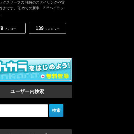
ックスサーフの 独特のスタイリングや雰
好きです。 初めての新車 215ハイラッ
.
79
139
フォロー
フォロワー
ユーザー内検索