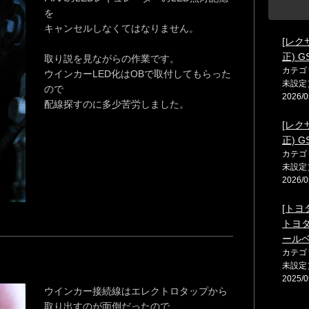
を
キャンセルしなくてはなりません。
[レク
正) 
取り説を見ながらの作業です。
カテゴ
ウインカーLED化はOBで取付してもらった
未設定
ので
2026/0
配線探すのに多少苦労しました。
[レク
正) 
カテゴ
未設定
2026/0
[トヨ
トヨタ
ール
カテゴ
未設定
2025/0
ウインカー接続線はエレクトロタップから
取り出すのが面倒だったので