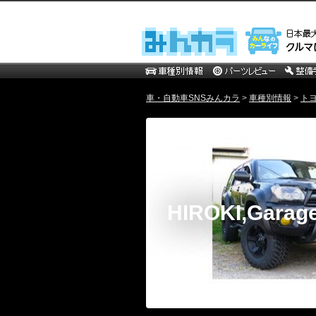
車・自動車SNSみんカラ
>
車種別情報
>
ト
HIROKI,Garag