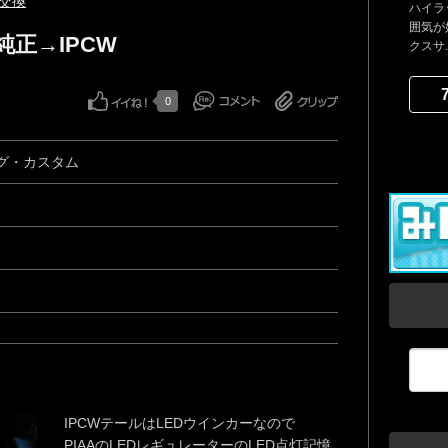
交換
ハイラ
囲気が
正→IPCW
クスサ..
0
グ・カスタム
IPCWテールはLEDウインカーなので
PIAAのLEDレギュレーターのLED点灯記憶