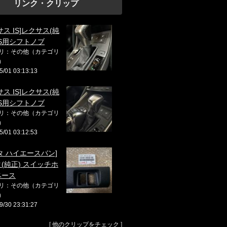
リンク・クリップ
サス IS]レクサス(純
GS用シフトノブ
リ：その他（カテゴリ
）
5/01 03:13:13
サス IS]レクサス(純
GS用シフトノブ
リ：その他（カテゴリ
）
5/01 03:12:53
タ ハイエースバン]
(純正) スイッチホ
ベース
リ：その他（カテゴリ
）
9/30 23:31:27
[
他のクリップをチェック
]