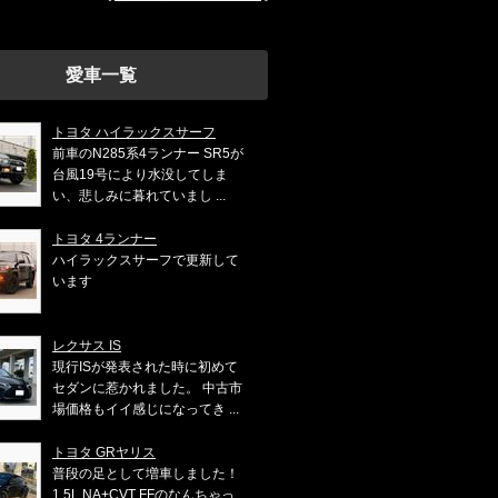
愛車一覧
トヨタ ハイラックスサーフ
前車のN285系4ランナー SR5が
台風19号により水没してしま
い、悲しみに暮れていまし ...
トヨタ 4ランナー
ハイラックスサーフで更新して
います
レクサス IS
現行ISが発表された時に初めて
セダンに惹かれました。 中古市
場価格もイイ感じになってき ...
トヨタ GRヤリス
普段の足として増車しました！
1.5L NA+CVT FFのなんちゃっ