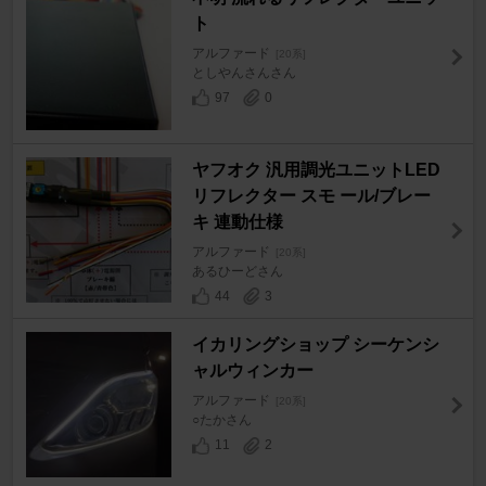
ト
アルファード
[20系]
としやんさんさん
97
0
ヤフオク 汎用調光ユニットLED
リフレクター スモ ール/ブレー
キ 連動仕様
アルファード
[20系]
あるひーどさん
44
3
イカリングショップ シーケンシ
ャルウィンカー
アルファード
[20系]
○たかさん
11
2