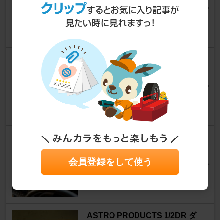
アルファード
[20系]
兄貴ぃ＠シーライさん
27
トヨタモデリスタ / MODELLIS
TA リヤスカート
アルファード
[20系]
たかちこ。さん
10
MEW ナカマエ ダッシュボード
マット
会員登録をして使う
アルファード
[20系]
MAD@GVBさん
23
ASTRO PRODUCTS 1/2DR ダ