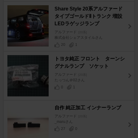
Share Style 20系アルファード
タイプゴールドⅡトランク 増設
LEDラゲッジランプ
アルファード
[20系]
株式会社シェアスタイルさん
20
1
トヨタ純正 フロント ターンシ
グナルランプ ソケット
アルファード
[20系]
たっつん＠02さん
0
1
自作 純正加工 インナーランプ
アルファード
[20系]
_maruさん
27
0