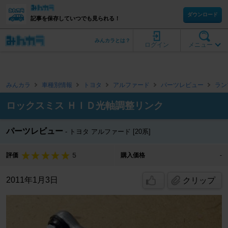
ダウンロード
記事を保存していつでも見られる！
みんカラとは？
ログイン
メニュー
みんカラ
車種別情報
トヨタ
アルファード
パーツレビュー
ラン
ロックスミス ＨＩＤ光軸調整リンク
パーツレビュー
トヨタ アルファード [20系]
5
評価
購入価格
-
2011年1月3日
クリップ