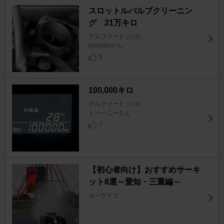
スロットルバルブクリーニン
グ 21万キロ
アルファード
[20系]
katoponさん
8
100,000キロ
アルファード
[20系]
トゥーニーさん
7
【初心者向け】おすすめサーキ
ット8選～愛知・三重編～
カーライフ