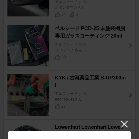
アルファード
[20系]
ボタンダウンさん
24
0
ペルシード PCD-25 未塗装樹脂
専用ガラスコーティング 20ml
アルファード
[20系]
Ｇ´ｓジャムさん
30
KYK / 古河薬品工業 B-UP300m
l
アルファード
[20系]
naonao141さん
27
Lowenhart Lowenhart Lowen
hart Canvell XJ