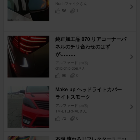
Northフェイクさん
56
1
純正加工品 070 リアコーナーパ
ネルのチリ合わせのはず
が………
アルファード
[20系]
chibichibidonさん
96
0
Make-up ヘッドライトカバー
ライトスモーク
アルファード
[20系]
TM-ETERNALさん
72
0
不明 流れるリフレクターユニッ