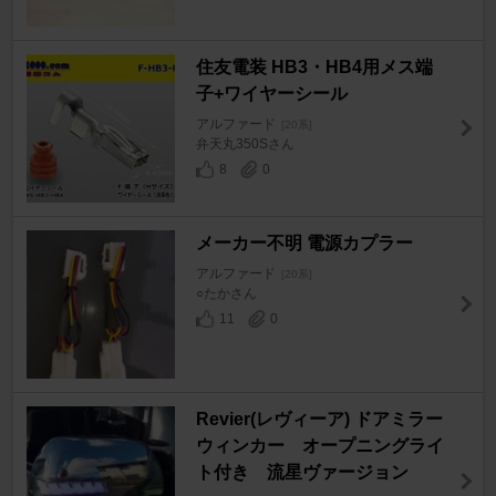
住友電装 HB3・HB4用メス端
子+ワイヤーシール
アルファード
[20系]
弁天丸350Sさん
8
0
メーカー不明 電源カプラー
アルファード
[20系]
○たかさん
11
0
Revier(レヴィーア) ドアミラー
ウィンカー オープニングライ
ト付き 流星ヴァージョン