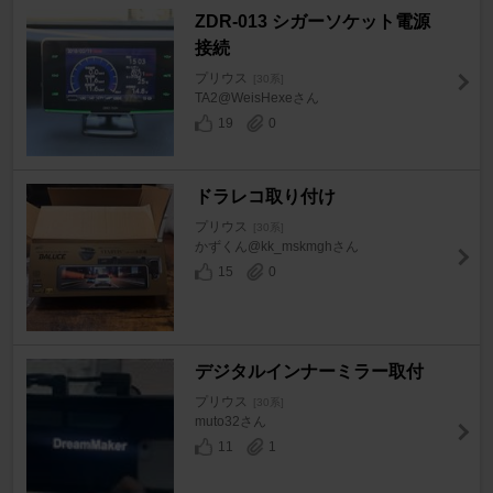
ZDR-013 シガーソケット電源
接続
プリウス
[30系]
TA2@WeisHexeさん
19
0
ドラレコ取り付け
プリウス
[30系]
かずくん@kk_mskmghさん
15
0
デジタルインナーミラー取付
プリウス
[30系]
muto32さん
11
1