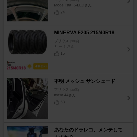
Modellista_S-LEDさん
24
MINERVA F205 215/40R18
プリウス
[30系]
と ー しさん
15
不明 メッシュ サンシェード
プリウス
[30系]
masa.44さん
53
あなたのドラレコ、メンテして