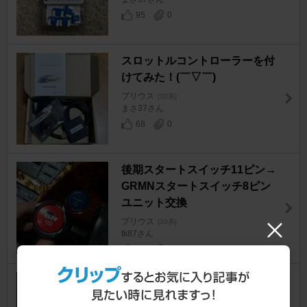
95
0
スロットルコントローラーを付
けてみた！(￣▽￣)
プリウス
[30系]
まさ37さん
68
0
後期スタートスイッチ11ピン→
GRMNスタートスイッチ8ピン
ユニット交換
プリウス
[30系]
tk87さん
94
1
ボンネット内にテープLEDを付
けたよ！