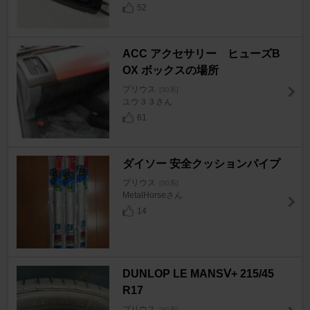
52
ACC アクセサリー ヒューズB
OX ボックスの場所
プリウス
[30系]
ユウ３３さん
61
ダイソー 安全クッションパイプ
プリウス
[30系]
MetalHorseさん
14
DUNLOP LE MANSⅤ+ 215/45
R17
プリウス
[30系]