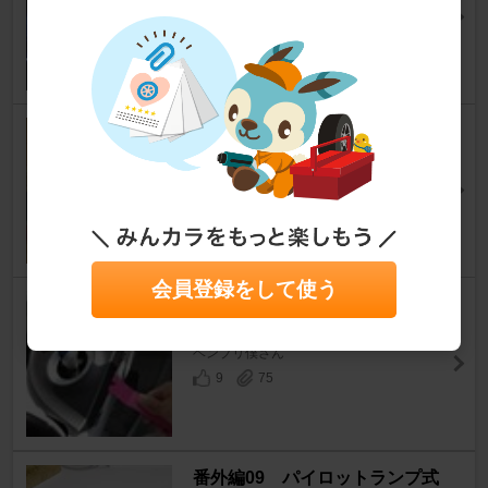
プリウス
[30系]
☆akiraさん
70
3
ミラー格納キット取付(^_^)v
プリウス
[30系]
kanchi.66さん
40
28
会員登録をして使う
内装パネルの取外し
プリウス
[30系]
ベンプリ僕さん
9
75
番外編09 パイロットランプ式