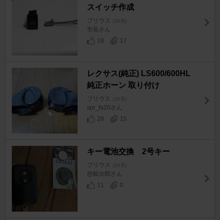
スイッチ作成
プリウス
[30系]
市長さん
18
17
レクサス(純正) LS600/600HL
純正ホーン 取り付け
プリウス
[30系]
spr_fa20さん
28
15
キー電池交換 2号キー
プリウス
[30系]
@銀次郎さん
11
0