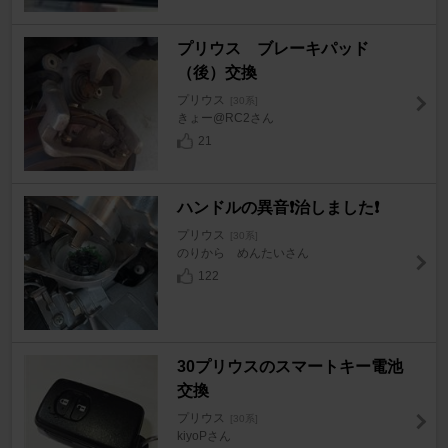
プリウス ブレーキパッド
（後）交換
プリウス
[30系]
きょー@RC2さん
21
ハンドルの異音❗️治しました❗️
プリウス
[30系]
のりから めんたいさん
122
30プリウスのスマートキー電池
交換
プリウス
[30系]
kiyoPさん