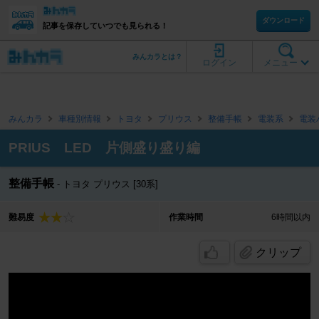
ダウンロード
記事を保存していつでも見られる！
みんカラとは？
ログイン
メニュー
みんカラ
車種別情報
トヨタ
プリウス
整備手帳
電装系
電装
PRIUS LED 片側盛り盛り編
整備手帳
トヨタ プリウス [30系]
難易度
作業時間
6時間以内
クリップ