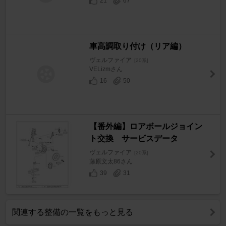
21
67
車高調取り付け（リア編）
ヴェルファイア
[20系]
VELizmさん
16
50
【番外編】ロアボールジョイン
ト交換 サービスデータ
ヴェルファイア
[20系]
藤原文太86さん
39
31
関連する整備の一覧をもっと見る