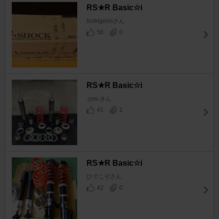
RS★R Basic☆i
toshigonnさん
56
0
RS★R Basic☆i
-yos-さん
41
2
RS★R Basic☆i
ひでこぞさん
42
0