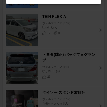
TEIN FLEX-A
ヴェルファイア
[20系]
kuraimiさん
17
0
トヨタ(純正) バックフォグラン
プ
ヴェルファイア
[20系]
ゆうVELLさん
23
ダイソー スタンド灰皿✨
ヴェルファイア
[20系]
☆モケケさん☆さん