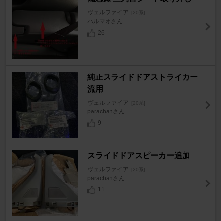
ヴェルファイア
[20系]
ハルマオさん
26
純正スライドドアストライカー
流用
ヴェルファイア
[20系]
parachanさん
9
スライドドアスピーカー追加
ヴェルファイア
[20系]
parachanさん
11