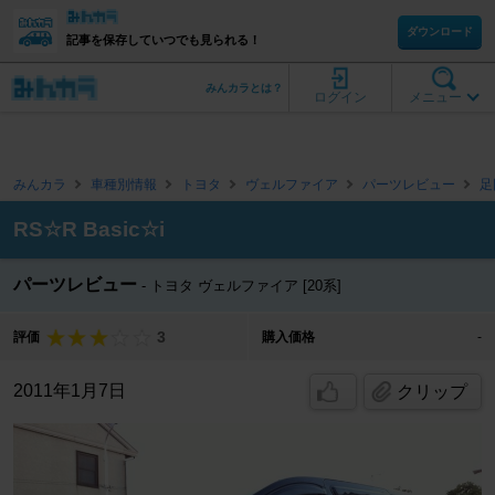
ダウンロード
記事を保存していつでも見られる！
みんカラとは？
ログイン
メニュー
みんカラ
車種別情報
トヨタ
ヴェルファイア
パーツレビュー
足
RS☆R Basic☆i
パーツレビュー
トヨタ ヴェルファイア [20系]
3
評価
購入価格
-
2011年1月7日
クリップ