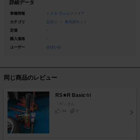
詳細データ
車種情報
トヨタ ヴェルファイア
カテゴリ
足回り
車高調キット
定価
-
購入価格
-
ユーザー
@けい@
同じ商品のレビュー
RS★R Basic☆i
「Ｋ'」さん
44
0