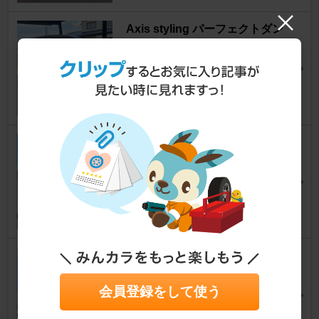
Axis styling パーフェクトダン
パー5Gプライム
ヴェルファイア
[20系]
アクシススタイリングさん
22
0
Axis styling パーフェクトダン
パー6G
ヴェルファイア
[20系]
アクシススタイリングさん
21
1
BILSTEIN B14
ヴェルファイア
[20系]
うなもずくさん
会員登録をして使う
13
0