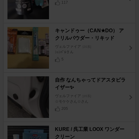
117
キャンドゥー（CAN★DO） ア
クリルパウダー・リキッド
ヴェルファイア
[20系]
ｼｭﾝﾊﾟﾙさん
5
自作 なんちゃってドアスタビラ
イザー✨
ヴェルファイア
[20系]
☆モケケさん☆さん
205
KURE / 呉工業 LOOX ワンダー
クリーン