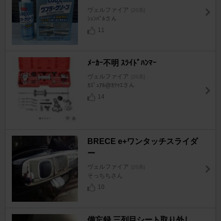
ヴェルファイア
[20系]
ｼｭﾝﾊﾟﾙさん
11
ﾒｰｶｰ不明 ｽﾗｲﾄﾞﾊﾝﾏｰ
ヴェルファイア
[20系]
ｶｽﾞｭｱﾙ@ｶﾂｩｴさん
14
BRECE e+ワンタッチスライダ
ー
ヴェルファイア
[20系]
そっちちさん
10
備忘録 三列目シート取り外し