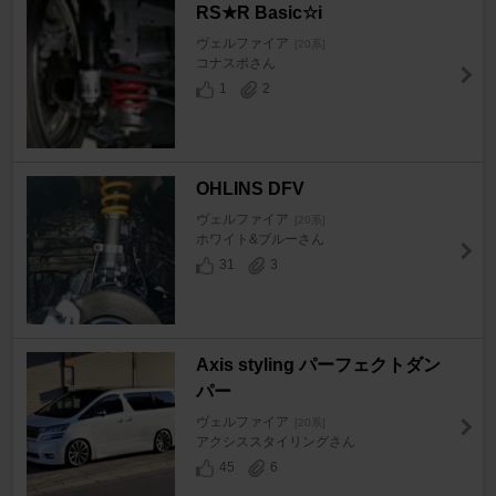
RS★R Basic☆i
ヴェルファイア
[20系]
コナスポさん
1
2
OHLINS DFV
ヴェルファイア
[20系]
ホワイト&ブルーさん
31
3
Axis styling パーフェクトダン
パー
ヴェルファイア
[20系]
アクシススタイリングさん
45
6