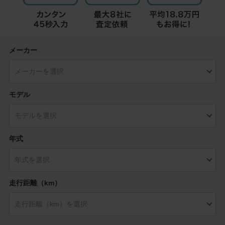
メーカー
モデル
年式
走行距離（km）