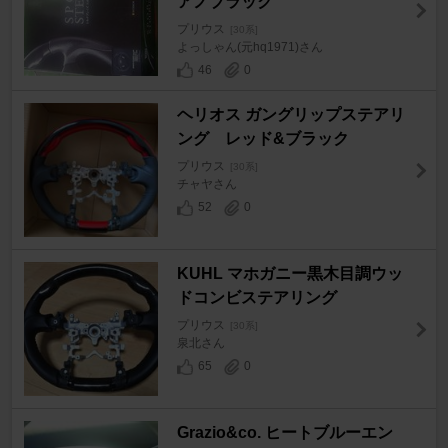
アノブラック
プリウス
[30系]
よっしゃん(元hq1971)さん
46
0
ヘリオス ガングリップステアリ
ング レッド&ブラック
プリウス
[30系]
チャヤさん
52
0
KUHL マホガニー黒木目調ウッ
ドコンビステアリング
プリウス
[30系]
泉北さん
65
0
Grazio&co. ヒートブルーエン