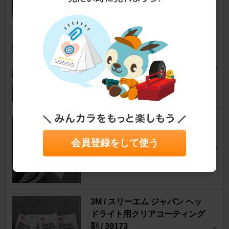
しゅんしゅん♪さん
24
DAISO 折りたたみフロントサ
ンシェード(300円)
プリウス
[30系]
ぷりおかぷり子さん
27
不明 メッシュ サンシェード
プリウス
[30系]
会員登録をして使う
masa.44さん
53
3M / スリーエム ジャパン ヘッ
ドライト用クリアコーティング
剤 / 39173