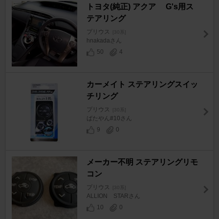
トヨタ(純正) アクア G's用ス
テアリング
プリウス
[30系]
hnakadaさん
50
4
カーメイト ステアリングスイッ
チリング
プリウス
[30系]
ばたやん#10さん
9
0
メーカー不明 ステアリングリモ
コン
プリウス
[30系]
ALLION STARさん
10
0