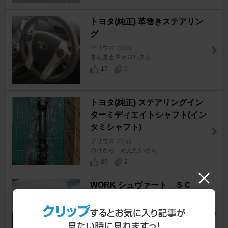
トヨタ(純正) 革巻きステアリン
グ
プリウス
[30系]
まんまるキャロルさん
17
0
トヨタ(純正) ステアリングイン
ターミディエイトシャフト(イン
タミシャフト)
プリウス
[30系]
のりから めんたいさん
89
2
WORK シュヴァート ＳＣ
４ １８インチ ブラックカッ
トクリア
プリウス
[30系]