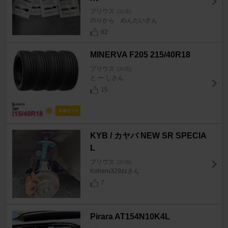
プリウス
[30系]
のりから めんたいさん
82
MINERVA F205 215/40R18
プリウス
[30系]
と ー しさん
15
KYB / カヤバ NEW SR SPECIA
L
プリウス
[30系]
Koharu329zzさん
7
Pirara AT154N10K4L