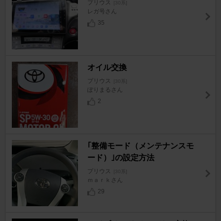
プリウス
[30系]
レガ号さん
35
オイル交換
プリウス
[30系]
ぽりまるさん
2
｢整備モード（メンテナンスモ
ード）｣の設定方法
プリウス
[30系]
ｍａｒｋさん
29