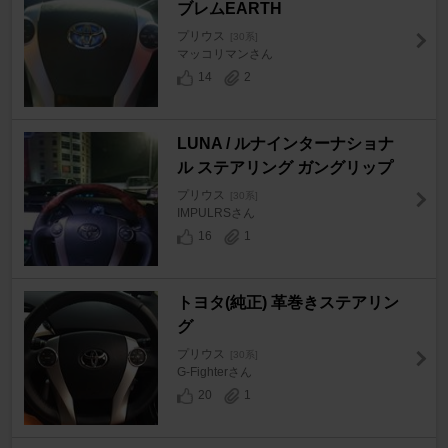
ブレムEARTH
プリウス
[30系]
マッコリマンさん
14
2
LUNA / ルナインターナショナ
ル ステアリング ガングリップ
プリウス
[30系]
IMPULRSさん
16
1
トヨタ(純正) 革巻きステアリン
グ
プリウス
[30系]
G-Fighterさん
20
1