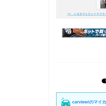
<< トヨタヴォクシーマフラ
carview!の