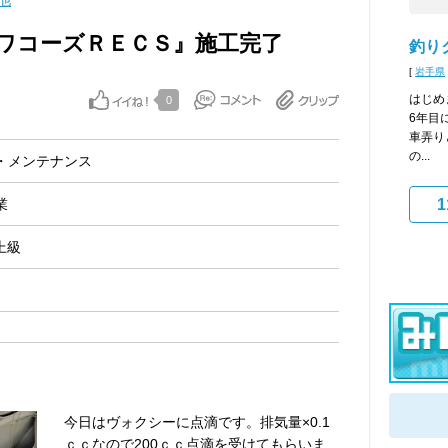
他
ワコーズＲＥＣＳ』施工完了
釣り
[
岩手県
はじめ
0
6年目
車弄り
の...
・メンテナンス
業
1
上級
今日はヴォクシーに点滴です。排気量×0.1
ｃｃなので200ｃｃ点滴を受けてもらいま