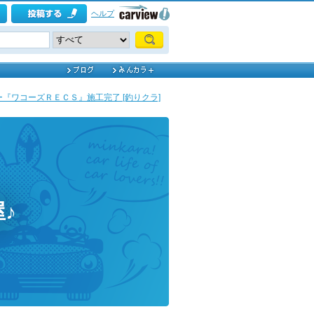
ヘルプ
『ワコーズＲＥＣＳ』施工完了 [釣りクラ]
♪