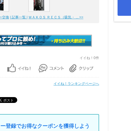
ー交換
| 記事一覧 |
ＷＡＫＯＳ ＲＥＣＳ（吸気・ ... >>
イイね！0件
イイね！ランキングページへ
マイカー登録でお得なクーポンを獲得しよう