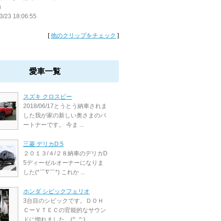
）
3/23 18:06:55
[
他のクリップをチェック
]
愛車一覧
スズキ クロスビー
2018/06/17とうとう納車されま
した我が家の新しい奥さまのパ
ートナーです。 今ま ...
三菱 デリカD:5
２０１３/４/２８納車のデリカD
5ディーゼルオーナーになりま
した(*￣∇￣*) これか ...
ホンダ シビックフェリオ
3台目のシビックです。ＤＯＨ
ＣーＶＴＥＣの官能的なサウン
ドに惚れました。(^_^;) ...