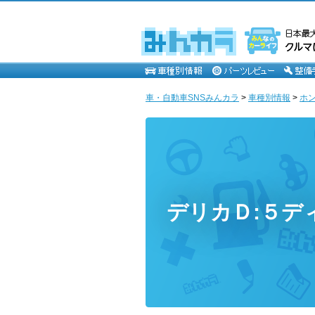
車・自動車SNSみんカラ
>
車種別情報
>
ホ
デリカＤ:５デ