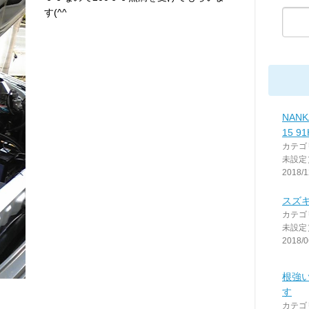
す(^^ゞ
NANK
15 9
カテゴ
未設定
2018/1
スズ
カテゴ
未設定
2018/0
根強
す
カテゴ