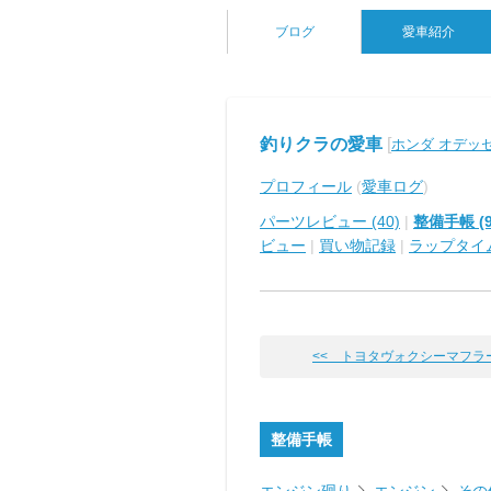
ブログ
愛車紹介
釣りクラの愛車
[
ホンダ オデッ
プロフィール
(
愛車ログ
)
パーツレビュー (40)
|
整備手帳 (9
ビュー
|
買い物記録
|
ラップタイ
<< トヨタヴォクシーマフラ
整備手帳