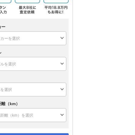
カー
ル
距離（km）