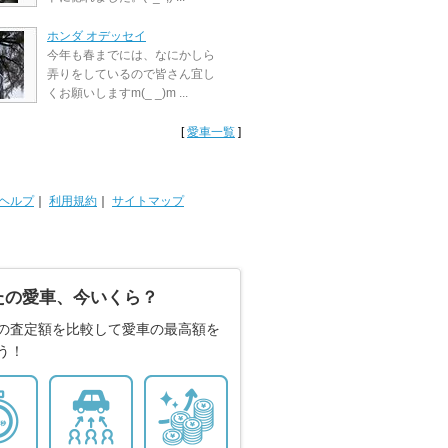
ホンダ オデッセイ
今年も春までには、なにかしら
弄りをしているので皆さん宜し
くお願いしますm(_ _)m ...
[
愛車一覧
]
ヘルプ
｜
利用規約
｜
サイトマップ
たの愛車、今いくら？
の査定額を比較して愛車の最高額を
う！