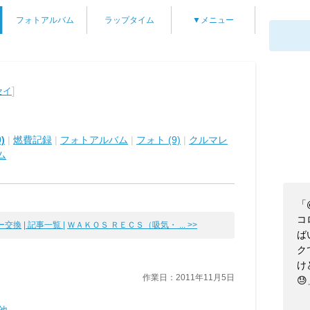
フォトアルバム
ラップタイム
▼メニュー
]
セイ
)
|
燃費記録
|
フォトアルバム
|
フォト (9)
|
クルマレ
ム
「
コ
ー交換
| 記事一覧 |
ＷＡＫＯＳ ＲＥＣＳ（吸気・ ... >>
ば
ク
け
作業日：2011年11月5日
