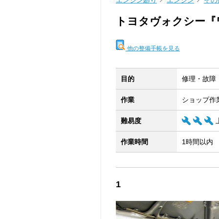
エンジン廻り
エンジン
その
トヨタヴォクシー『
他の整備手帳を見る
目的
修理・故障
作業
ショップ作
難易度
作業時間
1時間以内
1