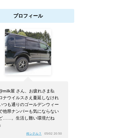
プロフィール
@milk屋 さん、お疲れさま🙋
ロナウイルスさえ蔓延しなけれ
いつも通りのゴールデンウィー
で他県ナンバーも気にならない
ど……。生活し難い環境だね
」
何シテル？
05/02 20:50