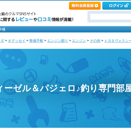
ンダ
>
オデッセイ
>
整備手帳
>
エンジン廻り
>
エンジン
>
その他
>
トヨタヴォクシー
ィーゼル＆パジェロ♪釣り専門部屋