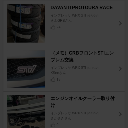
DAVANTI PROTOURA RACE
インプレッサ WRX STI
[GR/GV]
きよGRBさん
24
（メモ）GRBフロントSTIエン
ブレム交換
インプレッサ WRX STI
[GR/GV]
KSeeさん
18
エンジンオイルクーラー取り付
け
インプレッサ WRX STI
[GR/GV]
さがさきさん
9