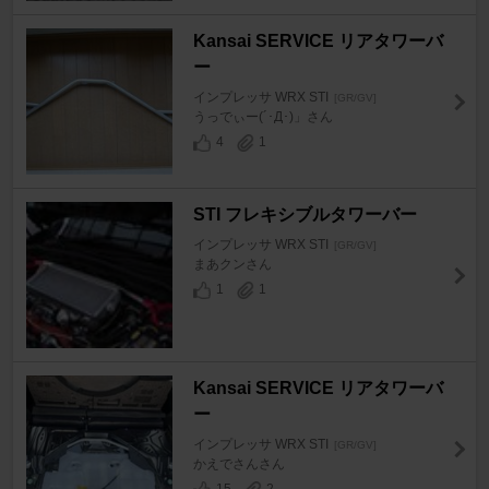
Kansai SERVICE リアタワーバ
ー
インプレッサ WRX STI
[GR/GV]
うっでぃー(´･Д･)」さん
4
1
STI フレキシブルタワーバー
インプレッサ WRX STI
[GR/GV]
まあクンさん
1
1
Kansai SERVICE リアタワーバ
ー
インプレッサ WRX STI
[GR/GV]
かえでさんさん