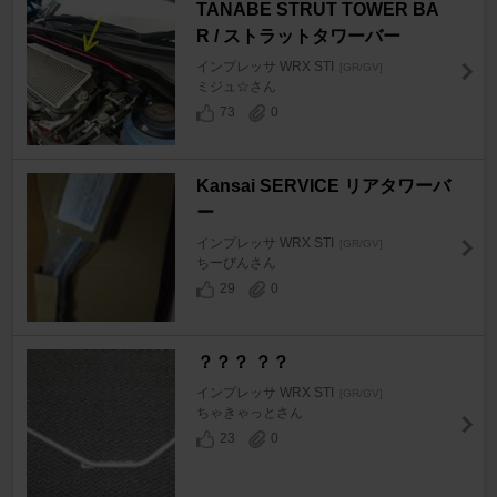
TANABE STRUT TOWER BA
R / ストラットタワーバー
インプレッサ WRX STI
[GR/GV]
ミジュ☆さん
73
0
Kansai SERVICE リアタワーバ
ー
インプレッサ WRX STI
[GR/GV]
ちーびんさん
29
0
？？？ ？？
インプレッサ WRX STI
[GR/GV]
ちゃきゃっとさん
23
0