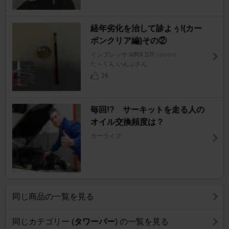
経年劣化を治して診よぅ!(カー
ボンクリア編)その②
インプレッサ WRX STI
[GR/GV]
た～くん いんぷさん
26
毎回!? サーキットを走る人の
オイル交換頻度は？
カーライフ
同じ商品の一覧を見る
同じカテゴリー (
タワーバー
) の一覧を見る