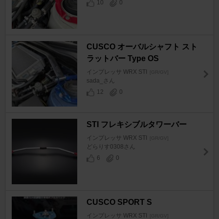
10
0
CUSCO オーバルシャフト スト
ラットバー Type OS
インプレッサ WRX STI
[GR/GV]
sada_さん
12
0
STI フレキシブルタワーバー
インプレッサ WRX STI
[GR/GV]
どらりす0308さん
6
0
CUSCO SPORT S
インプレッサ WRX STI
[GR/GV]