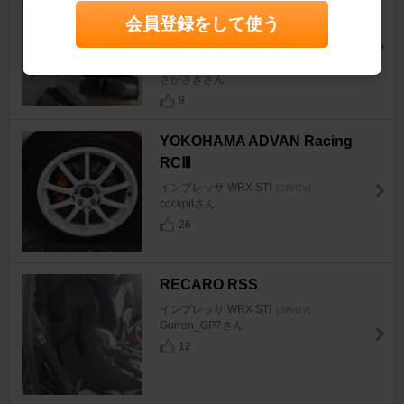
トパーツ AN10フィッティング
会員登録をして使う
コニカルシール
インプレッサ WRX STI
[GR/GV]
さがさきさん
9
YOKOHAMA ADVAN Racing
RCⅢ
インプレッサ WRX STI
[GR/GV]
cockpitさん
26
RECARO RSS
インプレッサ WRX STI
[GR/GV]
Gurren_GP7さん
12