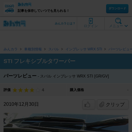
ダウンロード
記事を保存していつでも見られる！
みんカラとは？
ログイン
メニュー
みんカラ
車種別情報
スバル
インプレッサ WRX STI
パーツレビュ
STI フレキシブルタワーバー
パーツレビュー
スバル インプレッサ WRX STI [GR/GV]
4
評価
購入価格
-
2010年12月30日
クリップ