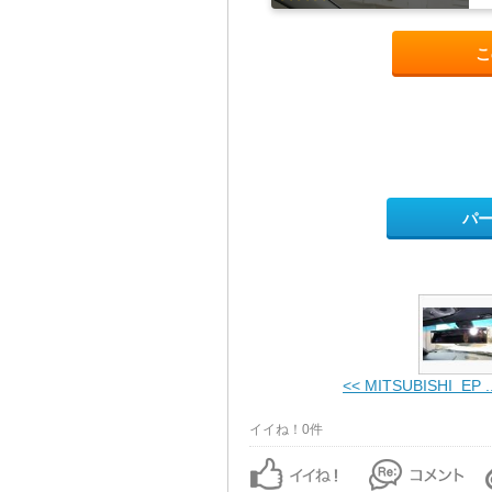
こ
パ
<< MITSUBISHI EP ..
イイね！0件