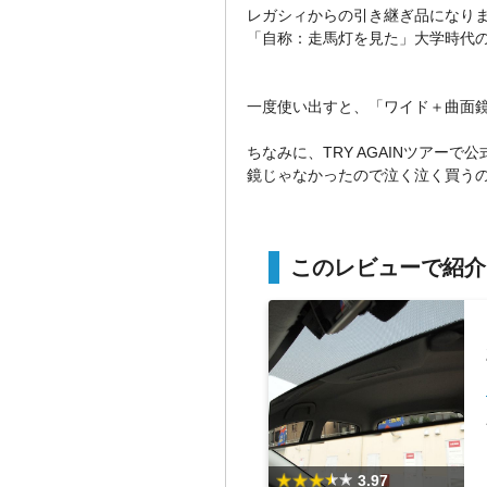
レガシィからの引き継ぎ品になり
「自称：走馬灯を見た」大学時代
一度使い出すと、「ワイド＋曲面
ちなみに、TRY AGAINツアー
鏡じゃなかったので泣く泣く買う
このレビューで紹介
3.97