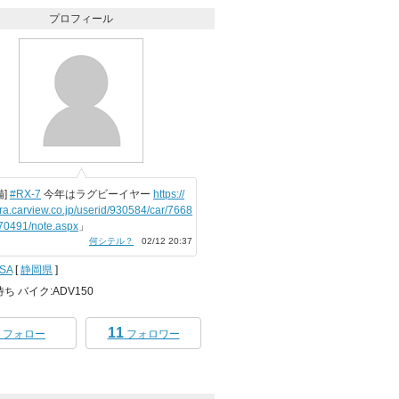
プロフィール
備]
#RX-7
今年はラグビーイヤー
https://
ra.carview.co.jp/userid/930584/car/7668
70491/note.aspx
」
何シテル？
02/12 20:37
SA
[
静岡県
]
待ち バイク:ADV150
11
フォロー
フォロワー