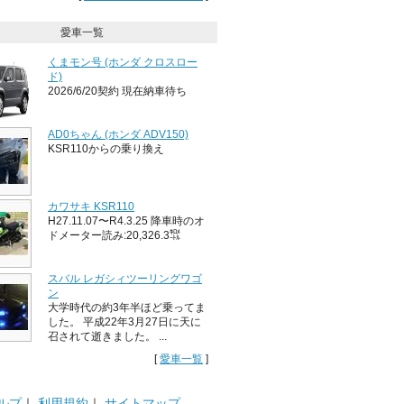
愛車一覧
くまモン号 (ホンダ クロスロー
ド)
2026/6/20契約 現在納車待ち
AD0ちゃん (ホンダ ADV150)
KSR110からの乗り換え
カワサキ KSR110
H27.11.07〜R4.3.25 降車時のオ
ドメーター読み:20,326.3㌖
スバル レガシィツーリングワゴ
ン
大学時代の約3年半ほど乗ってま
した。 平成22年3月27日に天に
召されて逝きました。 ...
[
愛車一覧
]
ルプ
｜
利用規約
｜
サイトマップ