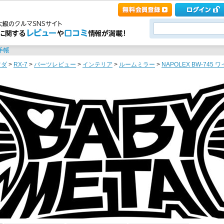
ツダ
>
RX-7
>
パーツレビュー
>
インテリア
>
ルームミラー
>
NAPOLEX BW-745 ワ