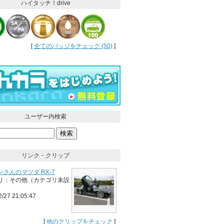
ハイタッチ！drive
[
全てのバッジをチェック (50)
]
ユーザー内検索
リンク・クリップ
さんのマツダ RX-7
リ：その他（カテゴリ未設
2/27 21:05:47
[
他のクリップをチェック
]