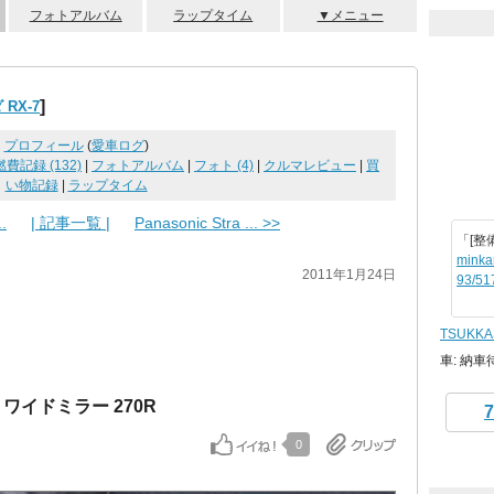
フォトアルバム
ラップタイム
▼メニュー
]
RX-7
プロフィール
(
愛車ログ
)
燃費記録 (132)
|
フォトアルバム
|
フォト (4)
|
クルマレビュー
|
買
い物記録
|
ラップタイム
.
| 記事一覧 |
Panasonic Stra ... >>
「[整
minka
2011年1月24日
93/51
TSUKKA
車: 納車
ay ワイドミラー 270R
7
0