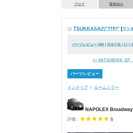
ブログ
愛車紹介
TSUKKASAの"ﾅﾅﾀｿ"
[
マツダ 
パーツレビュー (48)
|
整備手帳 (31)
|
<< MITSUBISHI EP ..
パーツレビュー
インテリア
ルームミラー
NAPOLEX Broadw
評価：
5