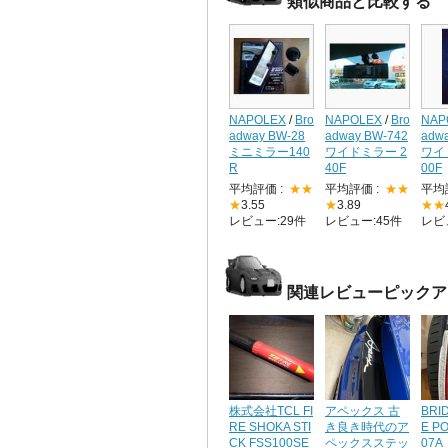
類似商品と比較する
NAPOLEX
/
Bro
NAPOLEX
/
Bro
NAP
adway BW-28
adway BW-742
adw
ミニミラー140
ワイドミラー 2
ワイ
R
40F
00F
平均評価 :
★★
平均評価 :
★★
平均
★
3.55
★
3.89
★★
レビュー:29件
レビュー:45件
レビ
関連レビューピックア
株式会社TCL FI
アペックス 古
BRI
RE SHOKA STI
き良き時代のア
E P
CK FSS100SE
ペックスステッ
07A