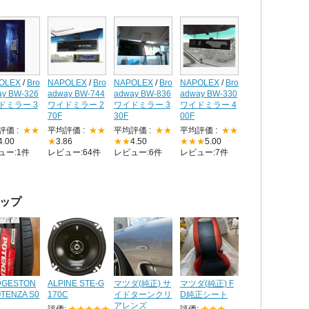
OLEX
/
Bro
NAPOLEX
/
Bro
NAPOLEX
/
Bro
NAPOLEX
/
Bro
ay BW-326
adway BW-744
adway BW-836
adway BW-330
ドミラー 3
ワイドミラー 2
ワイドミラー 3
ワイドミラー 4
70F
30F
00F
評価 :
★★
平均評価 :
★★
平均評価 :
★★
平均評価 :
★★
4.00
★
3.86
★★
4.50
★★★
5.00
ュー:1件
レビュー:64件
レビュー:6件
レビュー:7件
ップ
DGESTON
ALPINE STE-G
マツダ(純正) サ
マツダ(純正) F
OTENZA S0
170C
イドターンクリ
D純正シート
アレンズ
評価:
★★★★★
評価:
★★★