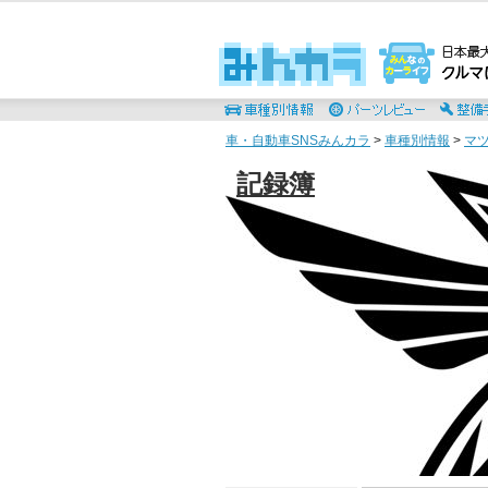
車・自動車SNSみんカラ
>
車種別情報
>
マ
記録簿