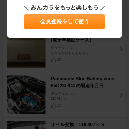
デュアリス
[J10]
SATO@黒る～くすさん
0
会員登録をして使う
ダイソー セクションファイル
(電子車検証ケース）
デュアリス
[J10]
おかもちおからもちさん
20
Panasonic Blue Battery caos
95D23L/C4 の製造年月日
デュアリス
[J10]
MORIさん
12
オイル交換 119,407ｋｍ