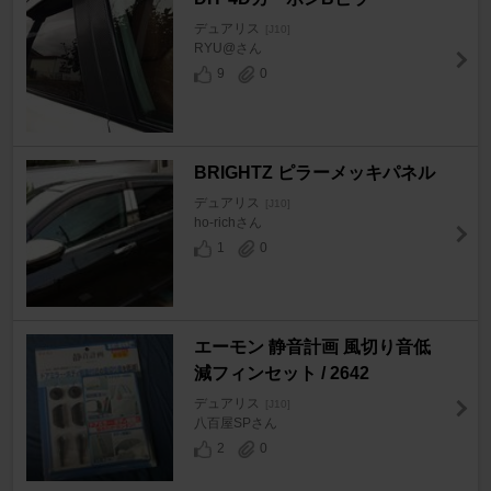
デュアリス
[J10]
RYU@さん
9
0
BRIGHTZ ピラーメッキパネル
デュアリス
[J10]
ho-richさん
1
0
エーモン 静音計画 風切り音低
減フィンセット / 2642
デュアリス
[J10]
八百屋SPさん
2
0