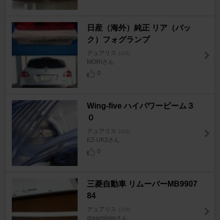
日産（海外）純正 リア（バッ
ク）フォグランプ
デュアリス
[J10]
MORIさん
0
Wing-five ハイパワービーム３
０
デュアリス
[J10]
EZ-UK3さん
0
三菱自動車 リムーバーMB9907
84
デュアリス
[J10]
dreamlinerさん