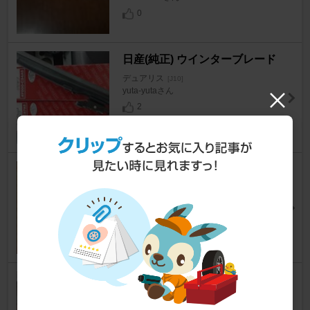
0
日産(純正) ウインターブレード
デュアリス
[J10]
yuta-yutaさん
2
COSMIC MOOK 工場見学＆社
会科見学 首都圏版
デュアリス
[J10]
ジンズーさん
34
ノーブランド ユーロナンバープ
レート