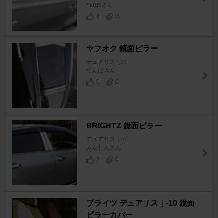
narusさん
4
0
ヤフオク 鏡面ピラー
デュアリス
[J10]
てんぱさん
0
0
BRIGHTZ 鏡面ピラー
デュアリス
[J10]
みんじんさん
2
0
ブライツ デュアリスｊ-10 鏡面
ピラーカバー