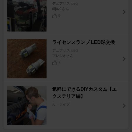
デュアリス
[J10]
dijaz1さん
9
ライセンスランプ LED球交換
デュアリス
[J10]
プレジオさん
7
気軽にできるDIYカスタム【エ
クステリア編】
カーライフ