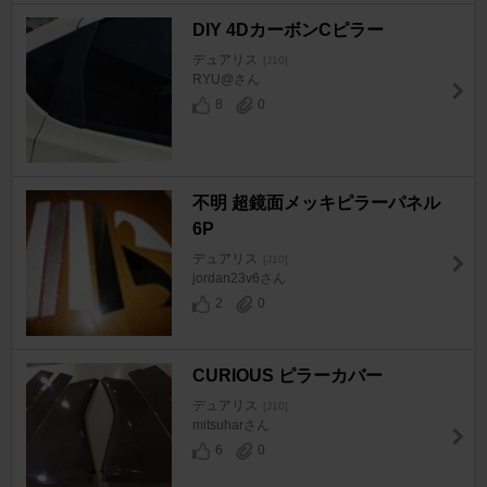
DIY 4DカーボンCピラー
デュアリス
[J10]
RYU@さん
8
0
不明 超鏡面メッキピラーパネル
6P
デュアリス
[J10]
jordan23v6さん
2
0
CURIOUS ピラーカバー
デュアリス
[J10]
mitsuharさん
6
0