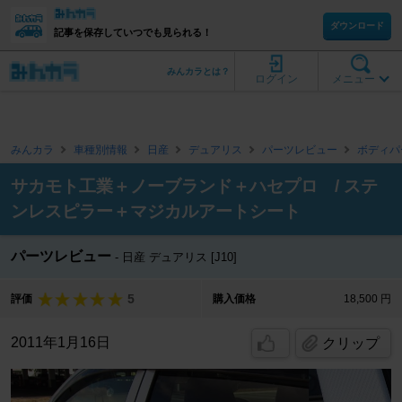
ダウンロード
記事を保存していつでも見られる！
みんカラとは？
ログイン
メニュー
みんカラ
車種別情報
日産
デュアリス
パーツレビュー
ボディパ
サカモト工業＋ノーブランド＋ハセプロ / ステ
ンレスピラー＋マジカルアートシート
パーツレビュー
日産 デュアリス [J10]
5
評価
購入価格
18,500 円
2011年1月16日
クリップ