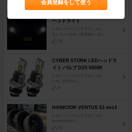
会員登録をして使う
A-factory Y 純正改イカリング
ヘッドライト
レガシィツーリングワゴン
[BR]
ましろとたみお（復活垢w）さん
10
CYBER STORK LEDヘッドラ
イト バルブ D2S 6500K
レガシィツーリングワゴン
[BR]
いちご1515さん
6
HANKOOK VENTUS S1 evo3
レガシィツーリングワゴン
[BR]
groovemanさん
50