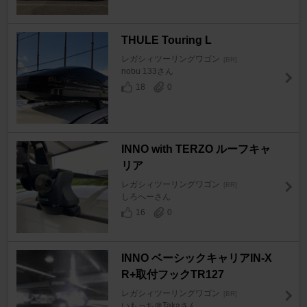
THULE Touring L
レガシィツーリングワゴン
[BR]
nobu 133さん
18
0
INNO with TERZO ルーフキャ
リア
レガシィツーリングワゴン
[BR]
しろへーさん
16
0
INNO ベーシックキャリアIN-X
R+取付フックTR127
レガシィツーリングワゴン
[BR]
いもっち＠Takaさん