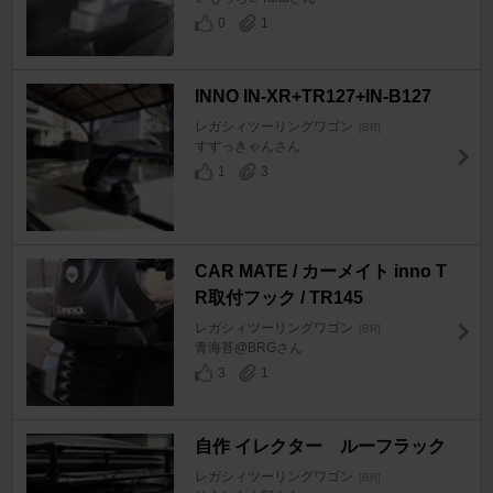
0
1
INNO IN-XR+TR127+IN-B127
レガシィツーリングワゴン
[BR]
すずっきゃんさん
1
3
CAR MATE / カーメイト inno T
R取付フック / TR145
レガシィツーリングワゴン
[BR]
青海苔@BRGさん
3
1
自作 イレクター ルーフラック
レガシィツーリングワゴン
[BR]