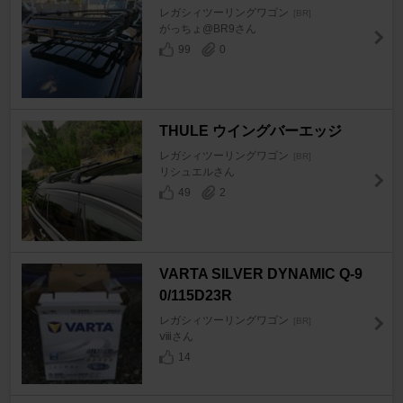
レガシィツーリングワゴン
[BR]
がっちょ@BR9さん
99
0
THULE ウイングバーエッジ
レガシィツーリングワゴン
[BR]
リシュエルさん
49
2
VARTA SILVER DYNAMIC Q-9
0/115D23R
レガシィツーリングワゴン
[BR]
ⅷさん
14