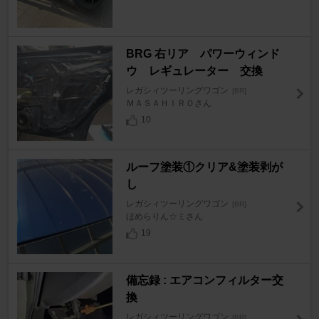
BRG 右リア パワーウィンド
ウ レギュレーター 交換
レガシィツーリングワゴン
[BR]
ＭＡＳＡＨＩＲＯさん
10
ルーフ塗装①クリア&塗装剥が
し
レガシィツーリングワゴン
[BR]
ほめらりん☆ミさん
19
備忘録 : エアコンフィルター交
換
レガシィツーリングワゴン
[BR]