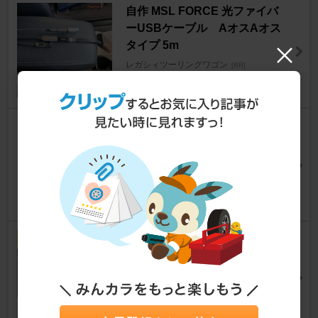
自作 MSL FORCE 光ファイバ
ーUSBケーブル AオスAオス
タイプ 5m
レガシィツーリングワゴン
[BR]
はげてきたぞさん
4
PORMIDO PRA106
レガシィツーリングワゴン
[BR]
ましろとたみお（復活垢w）さん
8
モリブデンBP BEST-POWER
トルクキープ軸力バランス剤
レガシィツーリングワゴン
[BR]
ReiGoofyさん
190