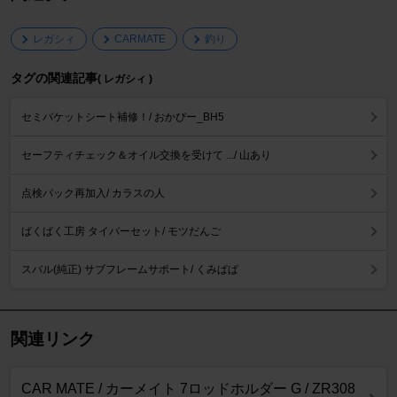
レガシィ
CARMATE
釣り
タグの関連記事
( レガシィ )
セミバケットシート補修！/ おかぴー_BH5
セーフティチェック＆オイル交換を受けて .../ 山あり
点検パック再加入/ カラスの人
ばくばく工房 タイバーセット/ モツだんご
スバル(純正) サブフレームサポート/ くみぱぱ
関連リンク
CAR MATE / カーメイト 7ロッドホルダー G / ZR308