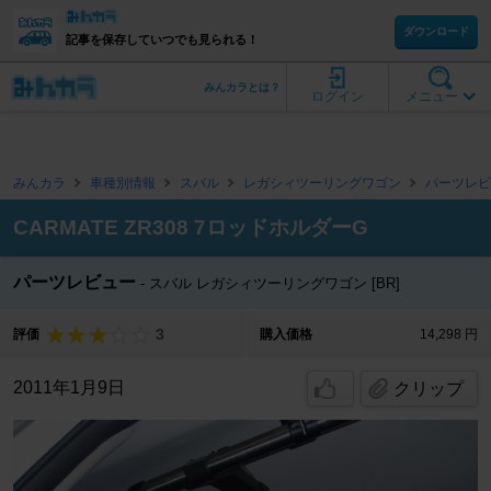
ダウンロード
記事を保存していつでも見られる！
みんカラとは？
ログイン
メニュー
みんカラ
車種別情報
スバル
レガシィツーリングワゴン
パーツレビ
CARMATE ZR308 7ロッドホルダーG
パーツレビュー
スバル レガシィツーリングワゴン [BR]
3
評価
購入価格
14,298 円
2011年1月9日
クリップ