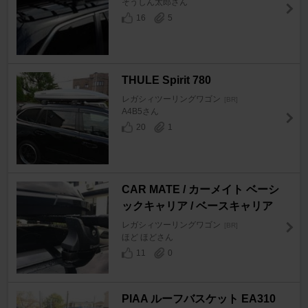
そうしん太郎さん
16
5
THULE Spirit 780
レガシィツーリングワゴン
[BR]
A4B5さん
20
1
CAR MATE / カーメイト ベーシ
ックキャリア / ベースキャリア
レガシィツーリングワゴン
[BR]
ほど ほどさん
11
0
PIAA ルーフバスケット EA310