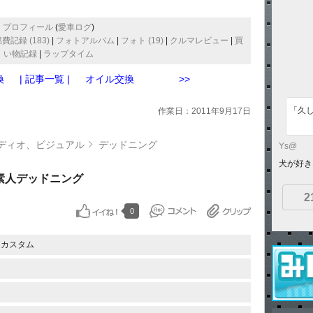
プロフィール
(
愛車ログ
)
費記録 (183)
|
フォトアルバム
|
フォト (19)
|
クルマレビュー
|
買
い物記録
|
ラップタイム
換
| 記事一覧 |
オイル交換 >>
「久
作業日：2011年9月17日
ディオ、ビジュアル
デッドニング
Ys@
犬が好き
素人デッドニング
2
0
・カスタム