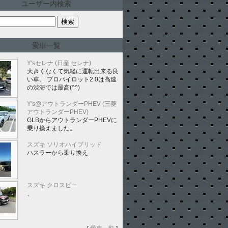
ユーザー内検索
愛車一覧
Y'sセレナ (日産 セレナ)
大きくなくて気軽に運転出来る良
い車。 プロパイロット2.0は高速
の渋滞では最高(^^)
Y's@アウトランダーPHEV (三菱
アウトランダーPHEV)
GLBからアウトランダーPHEVに
乗り換えました。
スズキ ソリオハイブリッド
ハスラーから乗り換え
スズキ クロスビー
、