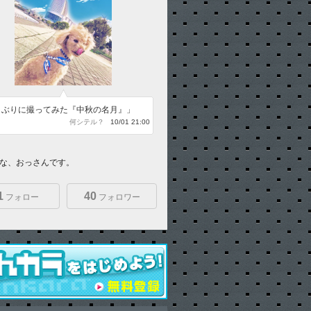
しぶりに撮ってみた『中秋の名月』」
何シテル？
10/01 21:00
な、おっさんです。
1
40
フォロー
フォロワー