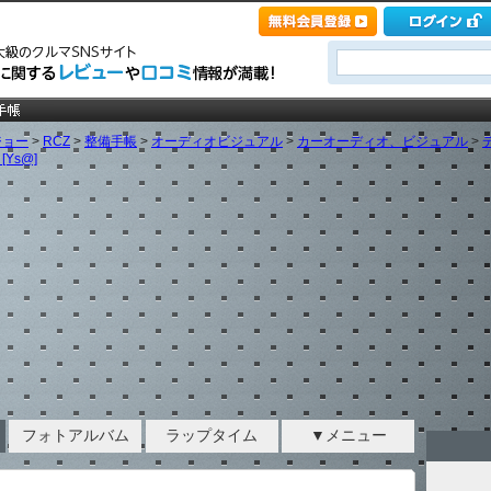
ジョー
>
RCZ
>
整備手帳
>
オーディオビジュアル
>
カーオーディオ、ビジュアル
>
Ys@]
フォトアルバム
ラップタイム
▼メニュー