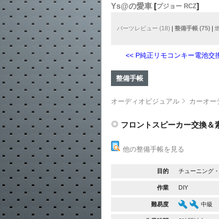
Ys@の愛車
[
]
プジョー RCZ
パーツレビュー (18)
|
整備手帳 (75)
|
燃
<< P純正リモコンキー電池交
整備手帳
オーディオビジュアル
カーオー
フロントスピーカー交換＆
他の整備手帳を見る
目的
チューニング
作業
DIY
難易度
中級