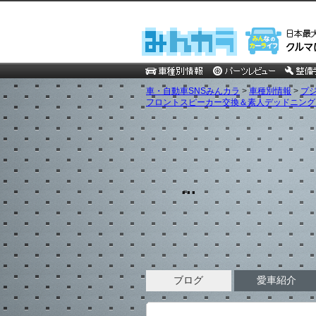
車・自動車SNSみんカラ
>
車種別情報
>
プ
フロントスピーカー交換＆素人デッドニング [
...
ブログ
愛車紹介