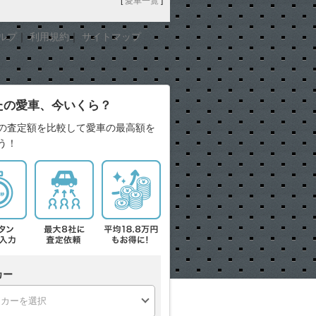
[
愛車一覧
]
ルプ
｜
利用規約
｜
サイトマップ
たの愛車、今いくら？
の査定額を比較して愛車の最高額を
う！
カー